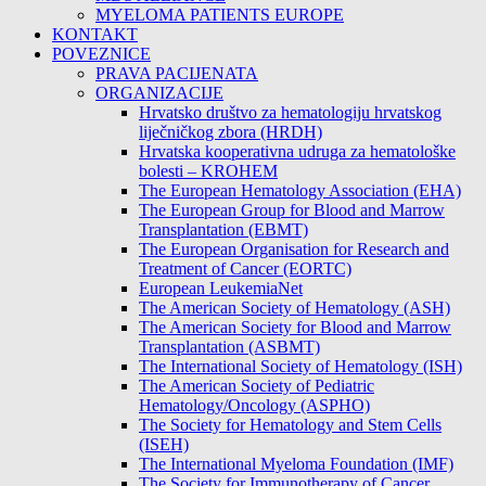
MYELOMA PATIENTS EUROPE
KONTAKT
POVEZNICE
PRAVA PACIJENATA
ORGANIZACIJE
Hrvatsko društvo za hematologiju hrvatskog
liječničkog zbora (HRDH)
Hrvatska kooperativna udruga za hematološke
bolesti – KROHEM
The European Hematology Association (EHA)
The European Group for Blood and Marrow
Transplantation (EBMT)
The European Organisation for Research and
Treatment of Cancer (EORTC)
European LeukemiaNet
The American Society of Hematology (ASH)
The American Society for Blood and Marrow
Transplantation (ASBMT)
The International Society of Hematology (ISH)
The American Society of Pediatric
Hematology/Oncology (ASPHO)
The Society for Hematology and Stem Cells
(ISEH)
The International Myeloma Foundation (IMF)
The Society for Immunotherapy of Cancer