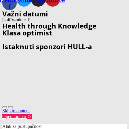
f
Važni datumi
[spiffy-minical]
Health through Knowledge
Klasa optimist
Istaknuti sponzori HULL-a
Skip to content
Open toolbar
Alati za pristupačnost