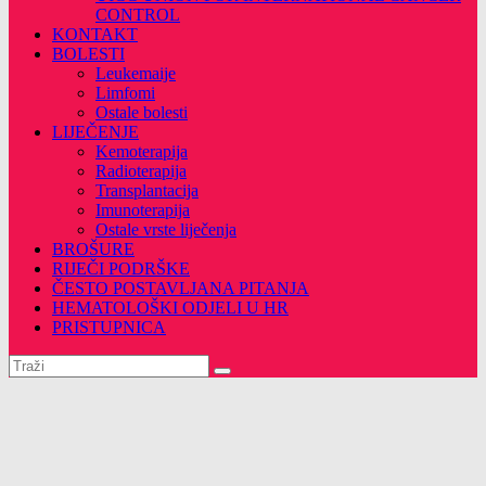
CONTROL
KONTAKT
BOLESTI
Leukemaije
Limfomi
Ostale bolesti
LIJEČENJE
Kemoterapija
Radioterapija
Transplantacija
Imunoterapija
Ostale vrste liječenja
BROŠURE
RIJEČI PODRŠKE
ČESTO POSTAVLJANA PITANJA
HEMATOLOŠKI ODJELI U HR
PRISTUPNICA