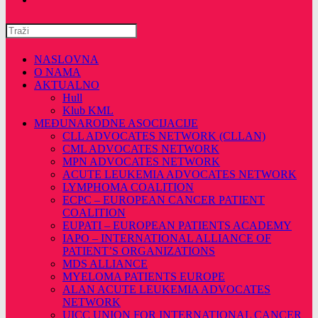
Pretražite
ovu
web
NASLOVNA
stranicu
O NAMA
AKTUALNO
Hull
Klub KML
MEĐUNARODNE ASOCIJACIJE
CLL ADVOCATES NETWORK (CLLAN)
CML ADVOCATES NETWORK
MPN ADVOCATES NETWORK
ACUTE LEUKEMIA ADVOCATES NETWORK
LYMPHOMA COALITION
ECPC – EUROPEAN CANCER PATIENT
COALITION
EUPATI – EUROPEAN PATIENTS ACADEMY
IAPO – INTERNATIONAL ALLIANCE OF
PATIENT’S ORGANIZATIONS
MDS ALLIANCE
MYELOMA PATIENTS EUROPE
ALAN ACUTE LEUKEMIA ADVOCATES
NETWORK
UICC UNION FOR INTERNATIONAL CANCER