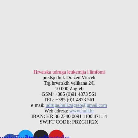
Hrvatska udruga leukemija i limfomi
predsjednik Dražen Vincek
Trg hrvatskih velikana 2/ll
10 000 Zagreb
GSM: +385 (0)91 4873 561
TEL: +385 (0)1 4873 561
e-mail:
udruga.hull.zagreb@gmail.com
Web adresa:
www.hull.hr
IBAN: HR 36 2340 0091 1100 4711 4
SWIFT CODE: PBZGHR2X
acebook-
Twitter
Instagram
Youtube