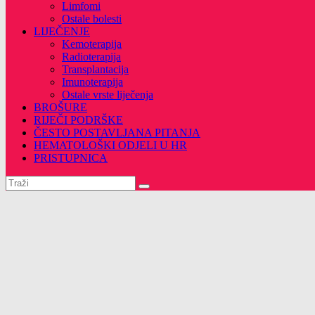
Limfomi
Ostale bolesti
LIJEČENJE
Kemoterapija
Radioterapija
Transplantacija
Imunoterapija
Ostale vrste liječenja
BROŠURE
RIJEČI PODRŠKE
ČESTO POSTAVLJANA PITANJA
HEMATOLOŠKI ODJELI U HR
PRISTUPNICA