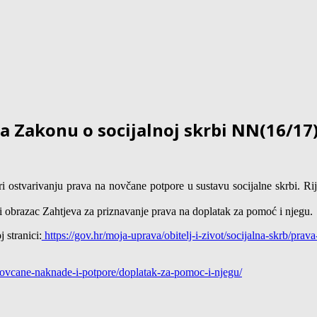
a Zakonu o socijalnoj skrbi NN(16/17
ri ostvarivanju prava na novčane potpore u sustavu socijalne skrbi. R
i obrazac Zahtjeva za priznavanje prava na doplatak za pomoć i njegu.
 stranici:
https://gov.hr/moja-uprava/obitelj-i-zivot/socijalna-skrb/prav
/novcane-naknade-i-potpore/doplatak-za-pomoc-i-njegu/