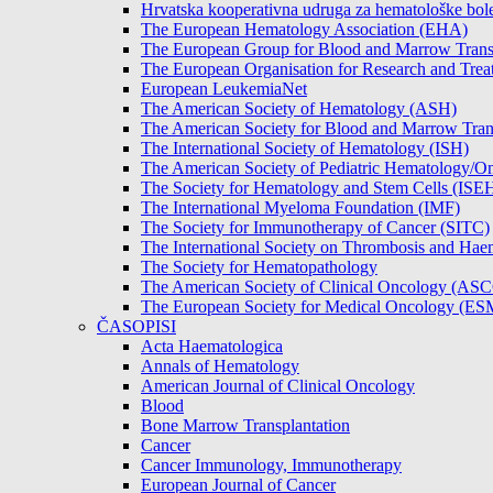
Hrvatska kooperativna udruga za hematološke b
The European Hematology Association (EHA)
The European Group for Blood and Marrow Tran
The European Organisation for Research and Tre
European LeukemiaNet
The American Society of Hematology (ASH)
The American Society for Blood and Marrow Tra
The International Society of Hematology (ISH)
The American Society of Pediatric Hematology
The Society for Hematology and Stem Cells (ISE
The International Myeloma Foundation (IMF)
The Society for Immunotherapy of Cancer (SITC)
The International Society on Thrombosis and Hae
The Society for Hematopathology
The American Society of Clinical Oncology (AS
The European Society for Medical Oncology (E
ČASOPISI
Acta Haematologica
Annals of Hematology
American Journal of Clinical Oncology
Blood
Bone Marrow Transplantation
Cancer
Cancer Immunology, Immunotherapy
European Journal of Cancer