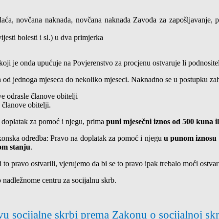
plaća, novčana naknada, novčana naknada Zavoda za zapošljavanje, p
jesti bolesti i sl.) u dva primjerka
oji je onda upućuje na Povjerenstvo za procjenu ostvaruje li podnosite
 od jednoga mjeseca do nekoliko mjeseci. Naknadno se u postupku zaht
e odrasle članove obitelji
 članove obitelji.
a doplatak za pomoć i njegu, prima
puni mjesečni iznos od 500 kuna i
akonska odredba: Pravo na doplatak za pomoć i njegu
u punom iznosu
om stanju
.
 to pravo ostvarili, vjerujemo da bi se to pravo ipak trebalo moći ostvari
o nadležnome centru za socijalnu skrb.
vu socijalne skrbi prema Zakonu o socijalnoj s