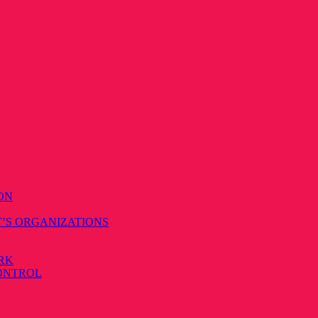
ON
T’S ORGANIZATIONS
RK
CONTROL