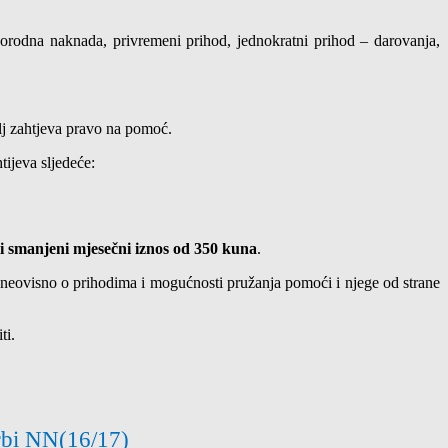
orodna naknada, privremeni prihod, jednokratni prihod – darovanja,
lj zahtjeva pravo na pomoć.
ijeva sljedeće:
li smanjeni mjesečni iznos od 350 kuna
.
neovisno o prihodima i mogućnosti pružanja pomoći i njege od strane
ti.
krbi NN(16/17)