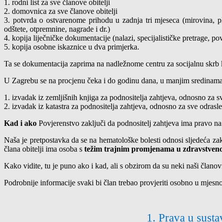
1. rodni list za sve članove obitelji
2. domovnica za sve članove obitelji
3. potvrda o ostvarenome prihodu u zadnja tri mjeseca (mirovina, 
odštete, otpremnine, nagrade i dr.)
4. kopija liječničke dokumentacije (nalazi, specijalističke pretrage, povi
5. kopija osobne iskaznice u dva primjerka.
Ta se dokumentacija zaprima na nadležnome centru za socijalnu skrb k
U Zagrebu se na procjenu čeka i do godinu dana, u manjim sredinama
1. izvadak iz zemljišnih knjiga za podnositelja zahtjeva, odnosno za sv
2. izvadak iz katastra za podnositelja zahtjeva, odnosno za sve odrasle
Kad i ako
Povjerenstvo zaključi da podnositelj zahtjeva ima pravo n
Naša je pretpostavka da se na hematološke bolesti odnosi sljedeća z
člana obitelji ima osoba s
težim trajnim promjenama u zdravstven
Kako vidite, tu je puno ako i kad, ali s obzirom da su neki naši članovi
Podrobnije informacije svaki bi član trebao provjeriti osobno u mjesn
1.
Prava u susta