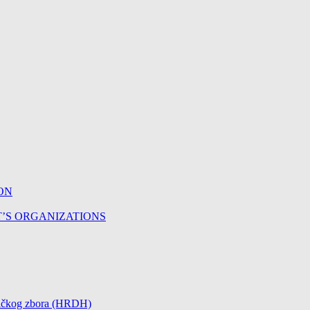
ON
T’S ORGANIZATIONS
čničkog zbora (HRDH)