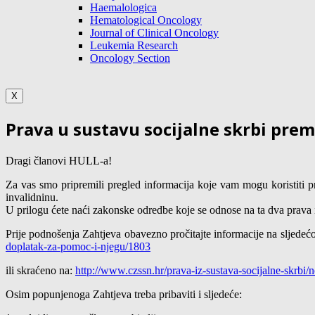
Haemalologica
Hematological Oncology
Journal of Clinical Oncology
Leukemia Research
Oncology Section
X
Prava u sustavu socijalne skrbi prem
Dragi članovi HULL-a!
Za vas smo pripremili pregled informacija koje vam mogu koristiti p
invalidninu.
U prilogu ćete naći zakonske odredbe koje se odnose na ta dva prava 
Prije podnošenja Zahtjeva obavezno pročitajte informacije na sljedećoj
doplatak-za-pomoc-i-njegu/1803
ili skraćeno na:
http://www.czssn.hr/prava-iz-sustava-socijalne-skrbi
Osim popunjenoga Zahtjeva treba pribaviti i sljedeće: