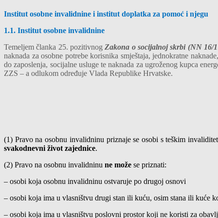
Institut osobne invalidnine i institut doplatka za pomoć i njegu
1.1. Institut osobne invalidnine
Temeljem članka 25. pozitivnog
Zakona o socijalnoj skrbi (NN 16/
naknada za osobne potrebe korisnika smještaja, jednokratne naknade, 
do zaposlenja, socijalne usluge te naknada za ugroženog kupca energ
ZZS – a odlukom određuje Vlada Republike Hrvatske.
(1) Pravo na osobnu invalidninu priznaje se osobi s teškim invalidite
svakodnevni život zajednice
.
(2) Pravo na osobnu invalidninu
ne može
se priznati:
– osobi koja osobnu invalidninu ostvaruje po drugoj osnovi
– osobi koja ima u vlasništvu drugi stan ili kuću, osim stana ili kuće ko
– osobi koja ima u vlasništvu poslovni prostor koji ne koristi za obavlja