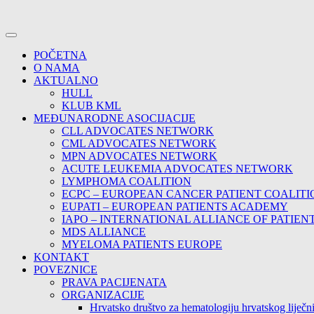
POČETNA
O NAMA
AKTUALNO
HULL
KLUB KML
MEĐUNARODNE ASOCIJACIJE
CLL ADVOCATES NETWORK
CML ADVOCATES NETWORK
MPN ADVOCATES NETWORK
ACUTE LEUKEMIA ADVOCATES NETWORK
LYMPHOMA COALITION
ECPC – EUROPEAN CANCER PATIENT COALITI
EUPATI – EUROPEAN PATIENTS ACADEMY
IAPO – INTERNATIONAL ALLIANCE OF PATIEN
MDS ALLIANCE
MYELOMA PATIENTS EUROPE
KONTAKT
POVEZNICE
PRAVA PACIJENATA
ORGANIZACIJE
Hrvatsko društvo za hematologiju hrvatskog lije