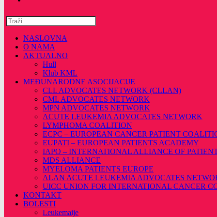
Pretražite
ovu
web
NASLOVNA
stranicu
O NAMA
AKTUALNO
Hull
Klub KML
MEĐUNARODNE ASOCIJACIJE
CLL ADVOCATES NETWORK (CLLAN)
CML ADVOCATES NETWORK
MPN ADVOCATES NETWORK
ACUTE LEUKEMIA ADVOCATES NETWORK
LYMPHOMA COALITION
ECPC – EUROPEAN CANCER PATIENT COALITI
EUPATI – EUROPEAN PATIENTS ACADEMY
IAPO – INTERNATIONAL ALLIANCE OF PATIEN
MDS ALLIANCE
MYELOMA PATIENTS EUROPE
ALAN ACUTE LEUKEMIA ADVOCATES NETWO
UICC UNION FOR INTERNATIONAL CANCER 
KONTAKT
BOLESTI
Leukemaije