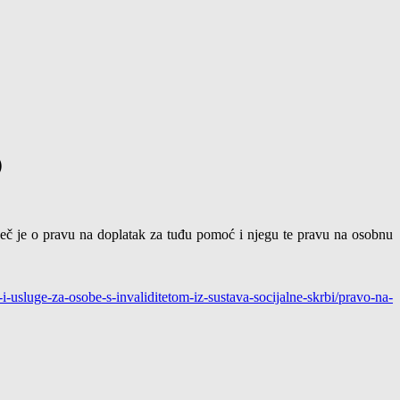
)
iječ je o pravu na doplatak za tuđu pomoć i njegu te pravu na osobnu
a-i-usluge-za-osobe-s-invaliditetom-iz-sustava-socijalne-skrbi/pravo-na-