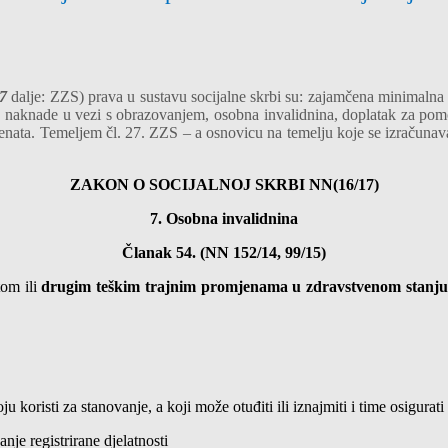
17
dalje: ZZS) prava u sustavu socijalne skrbi su: zajamčena minimalna
naknade u vezi s obrazovanjem, osobna invalidnina, doplatak za pomoć i 
enata. Temeljem čl. 27. ZZS – a osnovicu na temelju koje se izračunava
ZAKON O SOCIJALNOJ SKRBI NN(16/17)
7. Osobna invalidnina
Članak 54. (NN 152/14, 99/15)
tom ili
drugim teškim trajnim promjenama u zdravstvenom stanju
ju koristi za stanovanje, a koji može otuđiti ili iznajmiti i time osigurat
nje registrirane djelatnosti