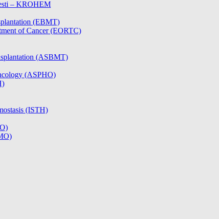
olesti – KROHEM
splantation (EBMT)
atment of Cancer (EORTC)
nsplantation (ASBMT)
/Oncology (ASPHO)
H)
mostasis (ISTH)
CO)
SMO)