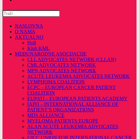
Pretražite
ovu
web
NASLOVNA
stranicu
O NAMA
AKTUALNO
Hull
Klub KML
MEĐUNARODNE ASOCIJACIJE
CLL ADVOCATES NETWORK (CLLAN)
CML ADVOCATES NETWORK
MPN ADVOCATES NETWORK
ACUTE LEUKEMIA ADVOCATES NETWORK
LYMPHOMA COALITION
ECPC – EUROPEAN CANCER PATIENT
COALITION
EUPATI – EUROPEAN PATIENTS ACADEMY
IAPO – INTERNATIONAL ALLIANCE OF
PATIENT’S ORGANIZATIONS
MDS ALLIANCE
MYELOMA PATIENTS EUROPE
ALAN ACUTE LEUKEMIA ADVOCATES
NETWORK
UICC UNION FOR INTERNATIONAL CANCER