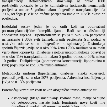
transplantacija. Retrospektivno istraživanje na preko 1000
preživjelih pokazalo je da je kumulativna incidencija nemalignih
posljedica unutar 5 godina nakon alogenične transplantacije bila
79%, od čega je više od trećine pacijenata imalo tri ili više *kasnih“
posljedica.
Endokrini sustav jedan je od onih koji su obuhvaćeni
posttransplantacijskim komplikacijama. Radi se o disfunkciji
endokrinih žlijezda. Hipotiroidizam se javlja u oko 50% pacijenata
na zračenju i 30% svih transplantiranih pacijenata (svi podaci u
nastavku odnose se na alogenične transplantacije). Disfunkcija
spolnih žlijezda javlja se u oko 90% žena i 70% muškaraca uz malu
vjerojatnost oporavka. Dijabetes s netolerancijom glukoze pojavit će
se u oko 11% transplantiranih nakon 5 godina odnosno 69% nakon
10 godina. Dislipidemija (poremećena koncentracija lipoproteina u
krvi) pojavljuje se kod 50% transplantiranih.
Metabolički sindrom (hipertenzija, dijabetes, visoki kolesterol,
pretilost) javlja se u oko 50% pacijenata. Adrenalna insuficijencija
javlja se u 13% pacijenata.
Poremećaji vezani uz kosti nakon alogenične transplantacije su:
osteopenija (blago smanjivanje koštane mase, manje ozbiljno
od osteoporoze; nastaje kada formiranje nove kosti nije
dovoljno da nadoknadi normalan gubitak kostiju),