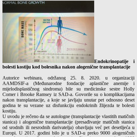
Endokrinopatije i
bolesti kostiju kod bolesnika nakon alogenične transplantacije
Autorice webinara, održanog 25. 8. 2020. u organizaciji
AAMDSIF-a (Međunarodne fondacije aplastične anemije i
mijelodisplastičnog sindroma) bile su medicinske sestre Holly
Comer i Brooke Ramsey iz SAD-a. Govorile su o komplikacijama
nakon transplantacije, a koje se javljaju unutar pet odnosno deset
godina te su vezane uz disfunkciju endokrinih žlijezda te bolesti
kostiju.
U uvodu je rečeno da se autologne (transplantacije vlastitih matičnih
stanica) i alogenične transplantacije (presađivanje matičnih stanica
od srodnih ili nesrodnih darivatelja) obavljaju već pet desetljeća u
Europi. U 2017. godini bilo je u SAD-u preko 9000 alogeničnih