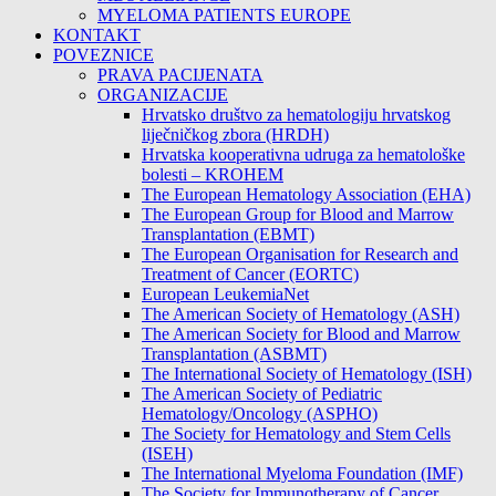
MYELOMA PATIENTS EUROPE
KONTAKT
POVEZNICE
PRAVA PACIJENATA
ORGANIZACIJE
Hrvatsko društvo za hematologiju hrvatskog
liječničkog zbora (HRDH)
Hrvatska kooperativna udruga za hematološke
bolesti – KROHEM
The European Hematology Association (EHA)
The European Group for Blood and Marrow
Transplantation (EBMT)
The European Organisation for Research and
Treatment of Cancer (EORTC)
European LeukemiaNet
The American Society of Hematology (ASH)
The American Society for Blood and Marrow
Transplantation (ASBMT)
The International Society of Hematology (ISH)
The American Society of Pediatric
Hematology/Oncology (ASPHO)
The Society for Hematology and Stem Cells
(ISEH)
The International Myeloma Foundation (IMF)
The Society for Immunotherapy of Cancer