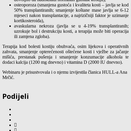
osteoporoza (smanjena gustoća i kvaliteta kosti – javlja se kod
50% transplantiranih; smanjenje koštane mase javlja se 6-12
mjeseci nakon transplantacije, a najrizičniji faktor je uzimanje
kortikosteroida),
avaskularna nekroza (javlja se u 4-19% transplantiranih;
uzrokuje bol i destrukciju kosti, a terapija može biti operacija
ili zamjena zgloba).
Terapija kod bolesti kostiju obuhvaća, osim lijekova i operativnih
zahvata, smanjenje opterećenosti oštećene kosti i vježbe za jačanje
mišića, prestanak pušenja i smanjenje konzumacije alkohola te
dodaci kalcija (1200 mg dnevno) i vitamina D (2000 IU dnevno).
Webinaru je prisustvovala i o njemu izvijestila članica HULL-a Ana
Mrčić.
Podijeli