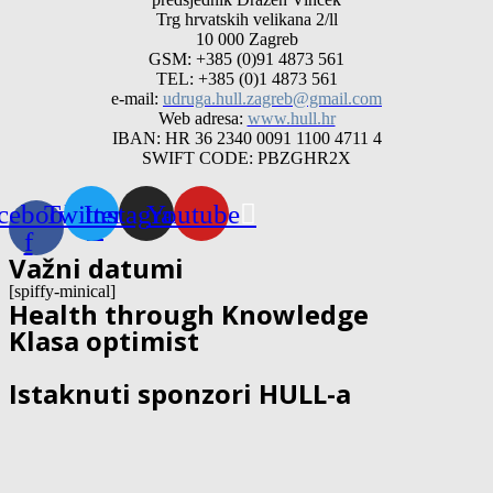
Trg hrvatskih velikana 2/ll
10 000 Zagreb
GSM: +385 (0)91 4873 561
TEL: +385 (0)1 4873 561
e-mail:
udruga.hull.zagreb@gmail.com
Web adresa:
www.hull.hr
IBAN: HR 36 2340 0091 1100 4711 4
SWIFT CODE: PBZGHR2X
cebook-
Twitter
Instagram
Youtube
f
Važni datumi
[spiffy-minical]
Health through Knowledge
Klasa optimist
Istaknuti sponzori HULL-a