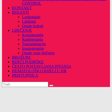
CONTROL
KONTAKT
BOLESTI
Leukemaije
Limfomi
Ostale bolesti
LIJEČENJE
Kemoterapija
Radioterapija
Transplantacija
Imunoterapija
Ostale vrste liječenja
BROŠURE
RIJEČI PODRŠKE
ČESTO POSTAVLJANA PITANJA
HEMATOLOŠKI ODJELI U HR
PRISTUPNICA