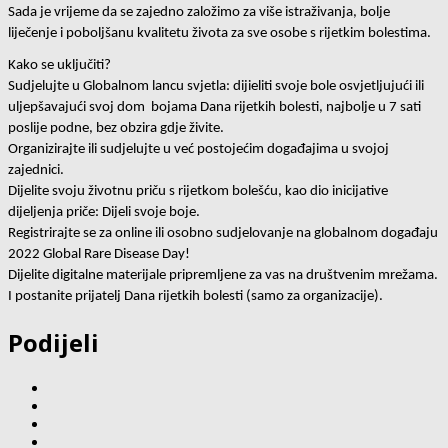
Sada je vrijeme da se zajedno založimo za više istraživanja, bolje 
liječenje i poboljšanu kvalitetu života za sve osobe s rijetkim bolestima.
Kako se uključiti?
Sudjelujte u Globalnom lancu svjetla: dijieliti svoje bole osvjetljujući ili 
uljepšavajući svoj dom  bojama Dana rijetkih bolesti, najbolje u 7 sati 
poslije podne, bez obzira gdje živite. 
Organizirajte ili sudjelujte u već postojećim događajima u svojoj 
zajednici. 
Dijelite svoju životnu priču s rijetkom bolešću, kao dio inicijative 
dijeljenja priče: Dijeli svoje boje. 
Registrirajte se za online ili osobno sudjelovanje na globalnom događaju 
2022 Global Rare Disease Day!
Dijelite digitalne materijale pripremljene za vas na društvenim mrežama.
I postanite prijatelj Dana rijetkih bolesti (samo za organizacije). 
Podijeli