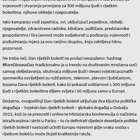
svjesnosti i stvaranje promjene za 300 milijuna ljudi s rijetkim 
bolestima, njihove obitelje i njegovatelje.
Iako kampanju vodi zajednica, svi, uključujući pojedince, obitelji, 
njegovatelje, zdravstvene radnike, kliničare, političare, predstavnike 
gospodarstva i šira javnost može sudjelovati u podizanju svjesnosti i 
poduzimanju mjera za ovu ranjivu skupinu, koja zahtijeva hitnu 
pozornost.  
Ne treba reći, Dan rijetkih bolesti ne prolazi neopaženo: hashtag 
#RareDiseaseDay tradicionalno je u trendu na društvenim mrežama uoči 
samog obilježavanja, obuhvaća milijune ljudi i deseci svjetski poznatih 
spomenika osvijetljeni su ružičastom, zelenom, plavom i ljubičastom, 
bojama Dana rijetkih bolesti, kako bi pokazali solidarnost s 300 miljuna 
ljudi s rijetkim bolestima diljem svijeta i 30 miljuna samo u Europi.
Dodatno, ovogodišnji Dan rijetkih bolesti uključuje dva ključna politička 
događaja – Svjetski dan rijetkih bolesti – globalni događaj u Dubaiju 
2022, koji će se prenositi i online te Ministarska konferencija o načinima 
istraživanjima i skrbi u Parizu – to će definirati sljedeće desetljeće politike 
rijetkih bolesti i nastojati učiniti Europu mjestom gdje svaka osoba s 
rijetkom bolešću može živjeti kvalitetnije i duže.