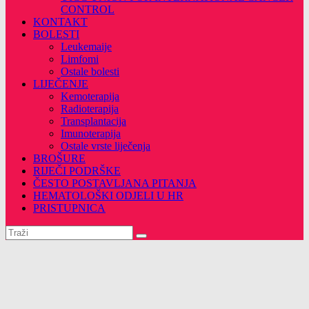
CONTROL
KONTAKT
BOLESTI
Leukemaije
Limfomi
Ostale bolesti
LIJEČENJE
Kemoterapija
Radioterapija
Transplantacija
Imunoterapija
Ostale vrste liječenja
BROŠURE
RIJEČI PODRŠKE
ČESTO POSTAVLJANA PITANJA
HEMATOLOŠKI ODJELI U HR
PRISTUPNICA