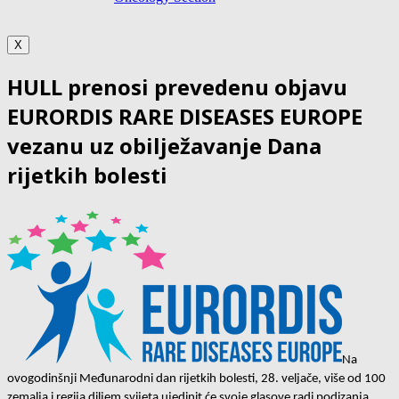
X
HULL prenosi prevedenu objavu
EURORDIS RARE DISEASES EUROPE
vezanu uz obilježavanje Dana
rijetkih bolesti
Na 
ovogodinšnji Međunarodni dan rijetkih bolesti, 28. veljače, više od 100 
zemalja i regija diljem svijeta ujedinit će svoje glasove radi podizanja 