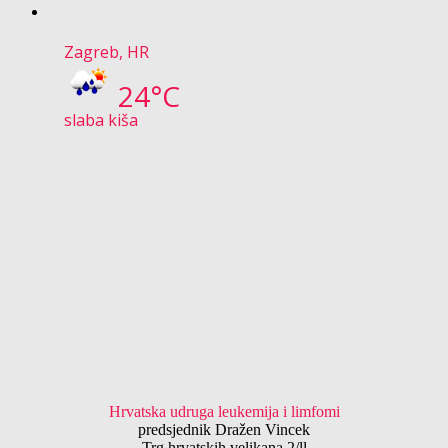
Zagreb, HR
24°C
slaba kiša
Hrvatska udruga leukemija i limfomi
predsjednik Dražen Vincek
Trg hrvatskih velikana 2/ll