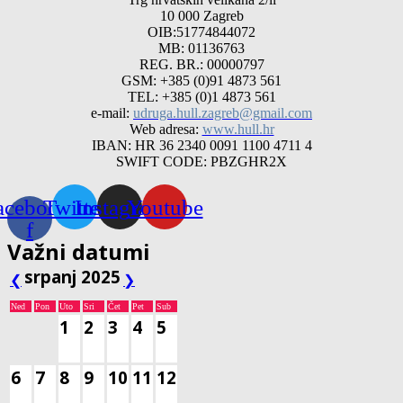
10 000 Zagreb
OIB:51774844072
MB: 01136763
REG. BR.: 00000797
GSM: +385 (0)91 4873 561
TEL: +385 (0)1 4873 561
e-mail:
udruga.hull.zagreb@gmail.com
Web adresa:
www.hull.hr
IBAN: HR 36 2340 0091 1100 4711 4
SWIFT CODE: PBZGHR2X
acebook-
Twitter
Instagram
Youtube
f
Važni datumi
srpanj 2025
❮
❯
Ned
Pon
Uto
Sri
Čet
Pet
Sub
1
2
3
4
5
6
7
8
9
10
11
12