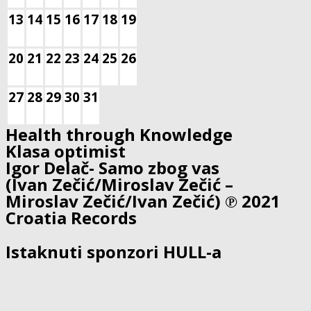
13
14
15
16
17
18
19
20
21
22
23
24
25
26
27
28
29
30
31
Health through Knowledge
Klasa optimist
Igor Delač- Samo zbog vas
(Ivan Zečić/Miroslav Zečić –
Miroslav Zečić/Ivan Zečić) ℗ 2021
Croatia Records
Istaknuti sponzori HULL-a