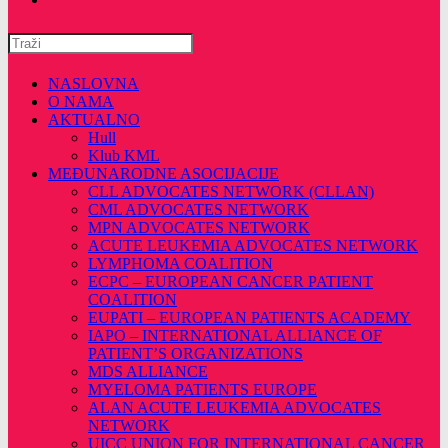
Pretražite
ovu
web
NASLOVNA
stranicu
O NAMA
AKTUALNO
Hull
Klub KML
MEĐUNARODNE ASOCIJACIJE
CLL ADVOCATES NETWORK (CLLAN)
CML ADVOCATES NETWORK
MPN ADVOCATES NETWORK
ACUTE LEUKEMIA ADVOCATES NETWORK
LYMPHOMA COALITION
ECPC – EUROPEAN CANCER PATIENT
COALITION
EUPATI – EUROPEAN PATIENTS ACADEMY
IAPO – INTERNATIONAL ALLIANCE OF
PATIENT’S ORGANIZATIONS
MDS ALLIANCE
MYELOMA PATIENTS EUROPE
ALAN ACUTE LEUKEMIA ADVOCATES
NETWORK
UICC UNION FOR INTERNATIONAL CANCER