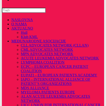
Pretražite
ovu
web
NASLOVNA
stranicu
O NAMA
AKTUALNO
Hull
Klub KML
MEĐUNARODNE ASOCIJACIJE
CLL ADVOCATES NETWORK (CLLAN)
CML ADVOCATES NETWORK
MPN ADVOCATES NETWORK
ACUTE LEUKEMIA ADVOCATES NETWORK
LYMPHOMA COALITION
ECPC – EUROPEAN CANCER PATIENT
COALITION
EUPATI – EUROPEAN PATIENTS ACADEMY
IAPO – INTERNATIONAL ALLIANCE OF
PATIENT’S ORGANIZATIONS
MDS ALLIANCE
MYELOMA PATIENTS EUROPE
ALAN ACUTE LEUKEMIA ADVOCATES
NETWORK
UICC UNION FOR INTERNATIONAL CANCER