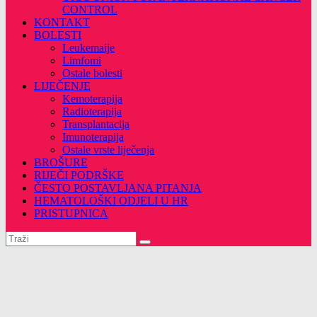
CONTROL
KONTAKT
BOLESTI
Leukemaije
Limfomi
Ostale bolesti
LIJEČENJE
Kemoterapija
Radioterapija
Transplantacija
Imunoterapija
Ostale vrste liječenja
BROŠURE
RIJEČI PODRŠKE
ČESTO POSTAVLJANA PITANJA
HEMATOLOŠKI ODJELI U HR
PRISTUPNICA