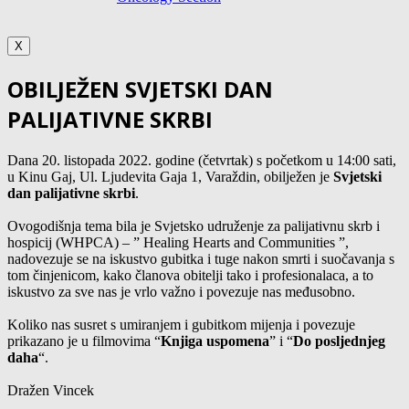
X
OBILJEŽEN SVJETSKI DAN
PALIJATIVNE SKRBI
Dana 20. listopada 2022. godine (četvrtak) s početkom u 14:00 sati,
u Kinu Gaj, Ul. Ljudevita Gaja 1, Varaždin, obilježen je
Svjetski
dan palijativne skrbi
.
Ovogodišnja tema bila je Svjetsko udruženje za palijativnu skrb i
hospicij (WHPCA) – ” Healing Hearts and Communities ”,
nadovezuje se na iskustvo gubitka i tuge nakon smrti i suočavanja s
tom činjenicom, kako članova obitelji tako i profesionalaca, a to
iskustvo za sve nas je vrlo važno i povezuje nas međusobno.
Koliko nas susret s umiranjem i gubitkom mijenja i povezuje
prikazano je u filmovima “
Knjiga uspomena
” i “
Do posljednjeg
daha
“.
Dražen Vincek