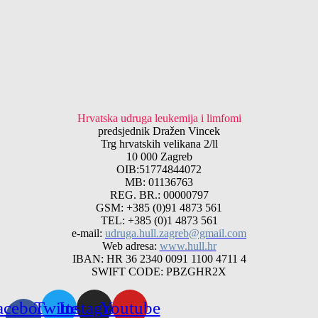
Hrvatska udruga leukemija i limfomi
predsjednik Dražen Vincek
Trg hrvatskih velikana 2/ll
10 000 Zagreb
OIB:51774844072
MB: 01136763
REG. BR.: 00000797
GSM: +385 (0)91 4873 561
TEL: +385 (0)1 4873 561
e-mail:
udruga.hull.zagreb@gmail.com
Web adresa:
www.hull.hr
IBAN: HR 36 2340 0091 1100 4711 4
SWIFT CODE: PBZGHR2X
acebook-
Twitter
Instagram
Youtube