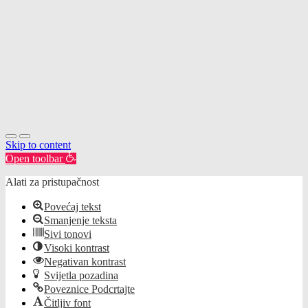
Skip to content
Open toolbar
Alati za pristupačnost
Povećaj tekst
Smanjenje teksta
Sivi tonovi
Visoki kontrast
Negativan kontrast
Svijetla pozadina
Poveznice Podcrtajte
Čitljiv font