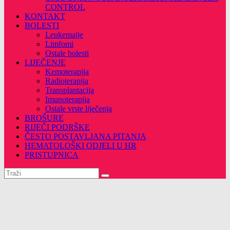
CONTROL
KONTAKT
BOLESTI
Leukemaije
Limfomi
Ostale bolesti
LIJEČENJE
Kemoterapija
Radioterapija
Transplantacija
Imunoterapija
Ostale vrste liječenja
BROŠURE
RIJEČI PODRŠKE
ČESTO POSTAVLJANA PITANJA
HEMATOLOŠKI ODJELI U HR
PRISTUPNICA