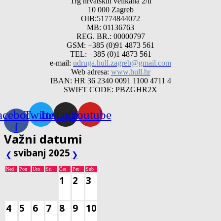
Trg hrvatskih velikana 2/ll
10 000 Zagreb
OIB:51774844072
MB: 01136763
REG. BR.: 00000797
GSM: +385 (0)91 4873 561
TEL: +385 (0)1 4873 561
e-mail:
udruga.hull.zagreb@gmail.com
Web adresa:
www.hull.hr
IBAN: HR 36 2340 0091 1100 4711 4
SWIFT CODE: PBZGHR2X
acebook-
Twitter
Instagram
Youtube
f
Važni datumi
svibanj 2025
❮
❯
Ned
Pon
Uto
Sri
Čet
Pet
Sub
1
2
3
4
5
6
7
8
9
10