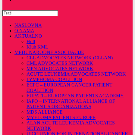
Pretražite
ovu
web
NASLOVNA
stranicu
O NAMA
AKTUALNO
Hull
Klub KML
MEĐUNARODNE ASOCIJACIJE
CLL ADVOCATES NETWORK (CLLAN)
CML ADVOCATES NETWORK
MPN ADVOCATES NETWORK
ACUTE LEUKEMIA ADVOCATES NETWORK
LYMPHOMA COALITION
ECPC – EUROPEAN CANCER PATIENT
COALITION
EUPATI – EUROPEAN PATIENTS ACADEMY
IAPO – INTERNATIONAL ALLIANCE OF
PATIENT’S ORGANIZATIONS
MDS ALLIANCE
MYELOMA PATIENTS EUROPE
ALAN ACUTE LEUKEMIA ADVOCATES
NETWORK
UICC UNION FOR INTERNATIONAL CANCER