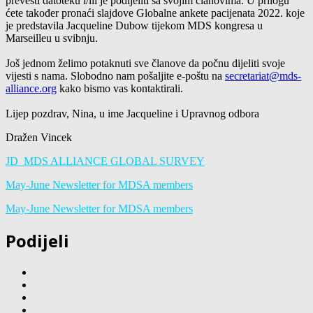
prevesti datoteku i/ili je podijeliti sa svojim članovima. U prilogu
ćete također pronaći slajdove Globalne ankete pacijenata 2022. koje
je predstavila Jacqueline Dubow tijekom MDS kongresa u
Marseilleu u svibnju.
Još jednom želimo potaknuti sve članove da počnu dijeliti svoje
vijesti s nama. Slobodno nam pošaljite e-poštu na
secretariat@mds-
alliance.org
kako bismo vas kontaktirali.
Lijep pozdrav, Nina, u ime Jacqueline i Upravnog odbora
Dražen Vincek
JD_MDS ALLIANCE GLOBAL SURVEY
May-June Newsletter for MDSA members
May-June Newsletter for MDSA members
Podijeli