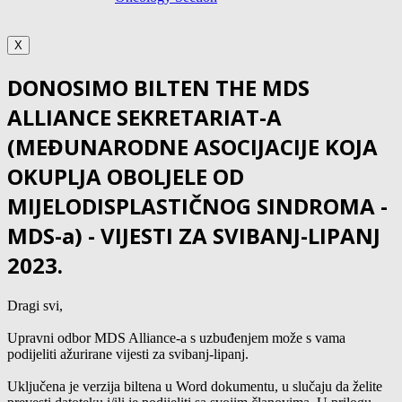
X
DONOSIMO BILTEN THE MDS
ALLIANCE SEKRETARIAT-A
(MEĐUNARODNE ASOCIJACIJE KOJA
OKUPLJA OBOLJELE OD
MIJELODISPLASTIČNOG SINDROMA -
MDS-a) - VIJESTI ZA SVIBANJ-LIPANJ
2023.
Dragi svi,
Upravni odbor MDS Alliance-a s uzbuđenjem može s vama
podijeliti ažurirane vijesti za svibanj-lipanj.
Uključena je verzija biltena u Word dokumentu, u slučaju da želite