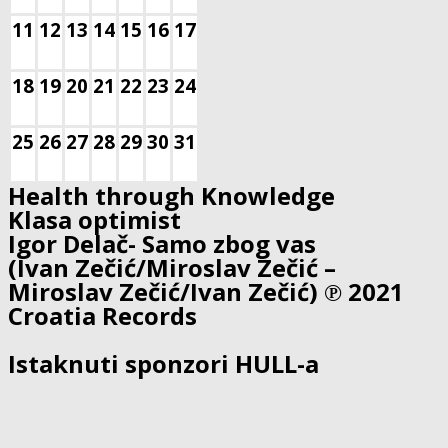
11
12
13
14
15
16
17
18
19
20
21
22
23
24
25
26
27
28
29
30
31
Health through Knowledge
Klasa optimist
Igor Delač- Samo zbog vas
(Ivan Zečić/Miroslav Zečić –
Miroslav Zečić/Ivan Zečić) ℗ 2021
Croatia Records
Istaknuti sponzori HULL-a