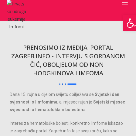
Open toolbar
PRENOSIMO IZ MEDIJA: PORTAL
ZAGREB.INFO - INTERVJU S GORDANOM
ČIĆ, OBOLJELOM OD NON-
HODGKINOVA LIMFOMA
Dana 15. rujna u cijelom svijetu obilježava se
Svjetski dan
svjesnosti o limfomima
, a mjesec rujan je
Svjetski mjesec
svjesnosti o hematološkim bolestima
.
Interes za hematološke bolesti, konkretno limfome iskazao
je zagrebački portal Zagreb.info te je svoju priču, kako se