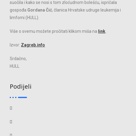
suočila i kako se nosi s tom zloćudnom bolešću, ispričala
gospođa
Gordana Čić
, članica Hrvatske udruge leukemija i
limfomi (HULL).
Više o svemu možete pročitati klikom miša na
link
.
Izvor:
Zagreb.info
Srdačno,
HULL
Podijeli