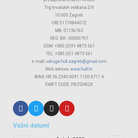
Trg hrvatskih velikana 2/ll
10 000 Zagreb
OIB:51774844072
MB: 01136763
REG. BR.: 00000797
GSM: +385 (0)91 4873 561
TEL: +385 (0)1 4873 561
e-mail:
udruga.hull.zagreb@gmail.com
Web adresa:
www.hull.hr
IBAN: HR 36 2340 0091 1100 4711 4
SWIFT CODE: PBZGHR2X
Važni datumi