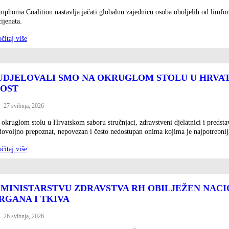
mphoma Coalition nastavlja jačati globalnu zajednicu osoba oboljelih od limfom
ijenata.
čitaj više
UDJELOVALI SMO NA OKRUGLOM STOLU U HRVA
OST
27 svibnja, 2026
ted
okruglom stolu u Hrvatskom saboru stručnjaci, zdravstveni djelatnici i predstavn
dovoljno prepoznat, nepovezan i često nedostupan onima kojima je najpotrebnij
čitaj više
 MINISTARSTVU ZDRAVSTVA RH OBILJEŽEN NACI
RGANA I TKIVA
26 svibnja, 2026
ted