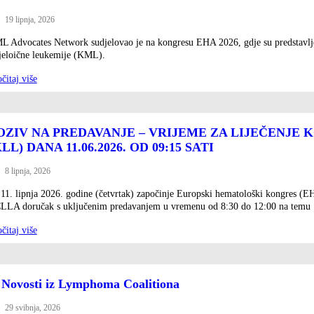
19 lipnja, 2026
ted
L Advocates Network sudjelovao je na kongresu EHA 2026, gdje su predstavljeni
jeloične leukemije (KML).
čitaj više
OZIV NA PREDAVANJE – VRIJEME ZA LIJEČENJE
KLL) DANA 11.06.2026. OD 09:15 SATI
8 lipnja, 2026
ted
 11. lipnja 2026. godine (četvrtak) započinje Europski hematološki kongres (E
LLA doručak s uključenim predavanjem u vremenu od 8:30 do 12:00 na temu "
čitaj više
️ Novosti iz Lymphoma Coalitiona
29 svibnja, 2026
ted