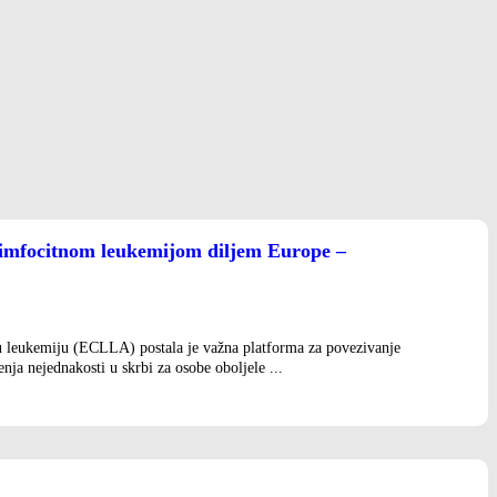
 limfocitnom leukemijom diljem Europe –
u leukemiju (ECLLA) postala je važna platforma za povezivanje
enja nejednakosti u skrbi za osobe oboljele ...