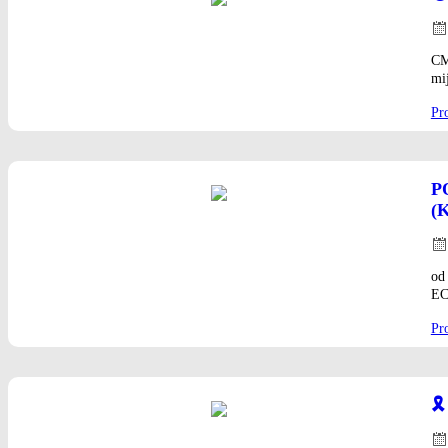
Pos
on
CM
mi
Pro
P
(
Pos
on
od
EC
Pro
🎗
Pos