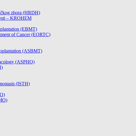
čničkog zbora (HRDH)
olesti – KROHEM
splantation (EBMT)
atment of Cancer (EORTC)
nsplantation (ASBMT)
/Oncology (ASPHO)
H)
mostasis (ISTH)
CO)
SMO)