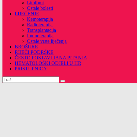
Limfomi
Ostale bolesti
LIJEČENJE
Kemoterapija
Radioterapija
Transplantacija
Imunoterapija
Ostale vrste liječenja
BROŠURE
RIJEČI PODRŠKE
ČESTO POSTAVLJANA PITANJA
HEMATOLOŠKI ODJELI U HR
PRISTUPNICA