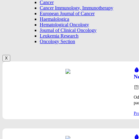
Cancer
Cancer Immunology, Immunotherapy
European Journal of Cancer
Haemalologica
Hematological Oncology
Journal of Clinical Oncology
Leukemia Research
Oncology Section
X
🩸
Ne
Pos
on
Od
pac
Pro
