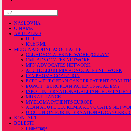
Pretražite
ovu
web
NASLOVNA
stranicu
O NAMA
AKTUALNO
Hull
Klub KML
MEĐUNARODNE ASOCIJACIJE
CLL ADVOCATES NETWORK (CLLAN)
CML ADVOCATES NETWORK
MPN ADVOCATES NETWORK
ACUTE LEUKEMIA ADVOCATES NETWORK
LYMPHOMA COALITION
ECPC – EUROPEAN CANCER PATIENT COALITI
EUPATI – EUROPEAN PATIENTS ACADEMY
IAPO – INTERNATIONAL ALLIANCE OF PATIEN
MDS ALLIANCE
MYELOMA PATIENTS EUROPE
ALAN ACUTE LEUKEMIA ADVOCATES NETWO
UICC UNION FOR INTERNATIONAL CANCER 
KONTAKT
BOLESTI
Leukemaije