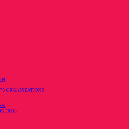
ON
T’S ORGANIZATIONS
RK
CONTROL