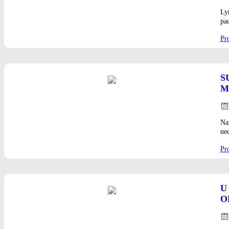
on
Ly
pac
Pro
S
M
Pos
on
Na 
ne
Pro
U
O
Pos
on