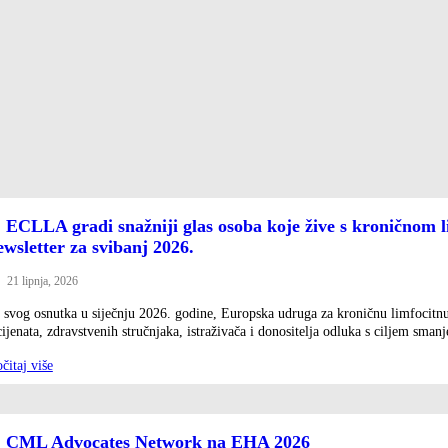
 ECLLA gradi snažniji glas osoba koje žive s kroničnom
wsletter za svibanj 2026.
21 lipnja, 2026
ted
 svog osnutka u siječnju 2026. godine, Europska udruga za kroničnu limfocitn
ijenata, zdravstvenih stručnjaka, istraživača i donositelja odluka s ciljem smanj
čitaj više
 CML Advocates Network na EHA 2026