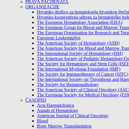
PRAVA PACIJENATA
ORGANIZACIJE
Hrvatsko društvo za hematologiju hrvatskog lije
Hrvatska kooperativna udruga za hematološke b
The European Hematology Association (EHA)
The European Group for Blood and Marrow Tran
The European Organisation for Research and Tre
European LeukemiaNet
The American Society of Hematology (ASH)
The American Society for Blood and Marrow Tra
The International Society of Hematology (ISH)
The American Society of Pediatric Hematology
The Society for Hematology and Stem Cells (ISE
The International Myeloma Foundation (IMF)
The Society for Immunotherapy of Cancer (SITC)
The International Society on Thrombosis and Hae
The Society for Hematopathology
The American Society of Clinical Oncology (AS
The European Society for Medical Oncology (E
ČASOPISI
Acta Haematologica
Annals of Hematology
American Journal of Clinical Oncology
Blood
Bone Marrow Transplantation