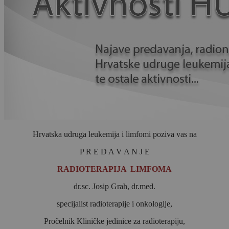
Hrvatska udruga leukemija i limfomi poziva vas na
P R E D A V A N J E
RADIOTERAPIJA LIMFOMA
dr.sc. Josip Grah, dr.med.
specijalist radioterapije i onkologije,
Pročelnik Kliničke jedinice za radioterapiju,