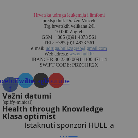
Hrvatska udruga leukemija i limfomi
predsjednik Dražen Vincek
Trg hrvatskih velikana 2/ll
10 000 Zagreb
GSM: +385 (0)91 4873 561
TEL: +385 (0)1 4873 561
e-mail:
udruga.hull.zagreb@gmail.com
Web adresa:
www.hull.hr
IBAN: HR 36 2340 0091 1100 4711 4
SWIFT CODE: PBZGHR2X
acebook-
Twitter
Instagram
Youtube
f
Važni datumi
[spiffy-minical]
Health through Knowledge
Klasa optimist
Istaknuti sponzori HULL-a