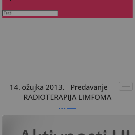
Pretražite
ovu
web
stranicu
14. ožujka 2013. - Predavanje -
RADIOTERAPIJA LIMFOMA