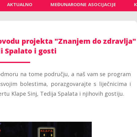
AKTUALNO
MEĐUNARODNE ASOCIJACIJE
 povodu projekta "Znanjem do zdravlja"
i Spalato i gosti
jem odmoru na tome području, a naš vam se program
 svojim bolestima, porazgovarajte s liječnicima i
tu Klape Sinj, Tedija Spalata i njihovih gostiju.