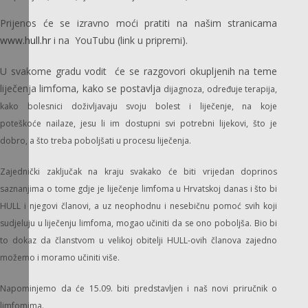
Prijenos će se izravno moći pratiti na našim stranicama
www.hull.hr
i na YouTubu (link u pripremi).
U svakome gradu vodit će se razgovori okupljenih na teme
liječenja limfoma, kako se postavlja
dijagnoza, određuje terapija,
kako bolesnici doživljavaju svoju bolest i liječenje, na koje
poteškoće
nailaze, jesu li im dostupni svi potrebni lijekovi, što je
dobro, a što treba poboljšati u procesu liječenja.
Zajednički zaključak na kraju svakako će biti vrijedan doprinos
saznanjima o tome gdje je liječenje
limfoma u Hrvatskoj danas i što bi
HULL i njegovi članovi, a uz neophodnu i nesebičnu pomoć
svih koji
sudjeluju u liječenju limfoma, mogao učiniti da se ono poboljša. Bio bi
to dokaz da
članstvom u velikoj obitelji HULL-ovih članova zajedno
možemo i moramo učiniti više.
Napominjemo da će 15.09. biti predstavljen i naš novi priručnik o
limfomima.