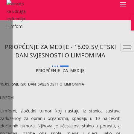
Preskoči
na
sadržaj
PRIOPĆENJE ZA MEDIJE - 15.09. SVJETSKI
DAN SVJESNOSTI O LIMFOMIMA
PRIOPĆENJE ZA MEDIJE
15.09. SVJETSKI DAN SVJESNOSTI O LIMFOMIMA
LIMFOMI
Limfomi, zloćudni tumori koji nastaju iz stanica sustava
zaduženog za obranu organizma, spadaju u 10 najčešćih
zloćudnih tumora. Njihova je učestalost stalno u porastu, a
pogađaju osobe oba spola, mlade i djecu. Iako se