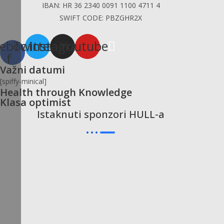
IBAN: HR 36 2340 0091 1100 4711 4
SWIFT CODE: PBZGHR2X
ebook-
Twitter
Instagram
Youtube
f
Važni datumi
[spiffy-minical]
Health through Knowledge
Klasa optimist
Istaknuti sponzori HULL-a