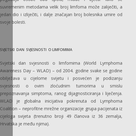
suvremenim metodama velik broj limfoma može zaliječiti, a
jedan dio i izliječiti, i dalje značajan broj bolesnika umire od
svoje bolesti.
SVJETSKI DAN SVJESNOSTI O LIMFOMIMA
Svjetski dan svjesnosti o limfomima (World Lymphoma
Awareness Day – WLAD) – od 2004. godine svake se godine
obilježava u cijelome svijetu i posvećen je podizanju
svjesnosti o ovim zloćudnim tumorima u smislu
prepoznavanja simptoma, ranog dijagnosticiranja i liječenja.
WLAD je globalna inicijativa pokrenuta od Lymphoma
Coalition – neprofitne mrežne organizacije grupa pacijenata iz
cijeloga svijeta (trenutno broji 49 članova iz 36 zemalja,
Hrvatska je među njima).