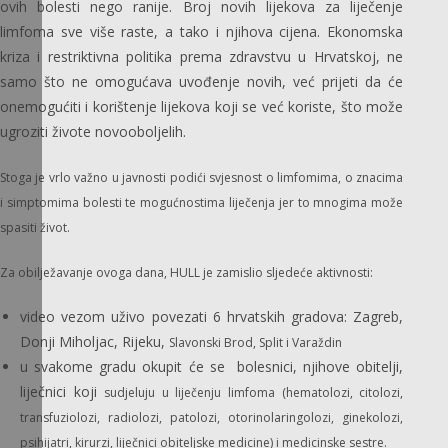
ovih bolesti nego ranije. Broj novih lijekova za liječenje
limfoma sve više raste, a tako i njihova cijena. Ekonomska
kriza i restriktivna politika prema zdravstvu u Hrvatskoj, ne
samo što ne omogućava uvođenje novih, već prijeti da će
onemogućiti i korištenje lijekova koji se već koriste, što može
ugroziti živote novooboljelih.
Stoga je vrlo važno u javnosti podići svjesnost o limfomima, o znacima
i simptomima bolesti te mogućnostima liječenja jer to mnogima može
spasiti život.
Za obilježavanje ovoga dana, HULL je zamislio sljedeće aktivnosti:
video vezom uživo povezati 6 hrvatskih gradova: Zagreb,
Donji Miholjac, Rijeku,
Slavonski Brod, Split i Varaždin
u svakome gradu okupit će se bolesnici, njihove obitelji,
liječnici koji
sudjeluju u liječenju limfoma (hematolozi, citolozi,
transfuziolozi, radiolozi,
patolozi, otorinolaringolozi, ginekolozi,
psihijatri, kirurzi, liječnici obiteljske
medicine) i medicinske sestre.