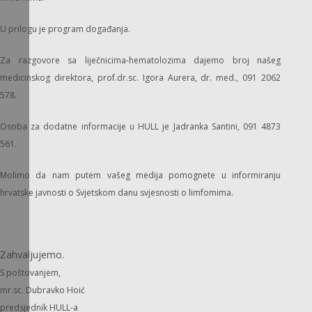
U prilogu je program događanja.
Za razgovore sa liječnicima-hematolozima dajemo broj našeg
medicinskog direktora,
prof.dr.sc. Igora Aurera, dr. med., 091 2062
578.
Osoba za dodatne informacije u HULL je Jadranka Santini, 091 4873
561.
Molimo da nam putem vašeg medija pomognete u informiranju
hrvatske javnosti o
Svjetskom danu svjesnosti o limfomima.
Zahvaljujemo.
S poštovanjem,
mr.sc. Dubravko Hoić
predsjednik HULL-a