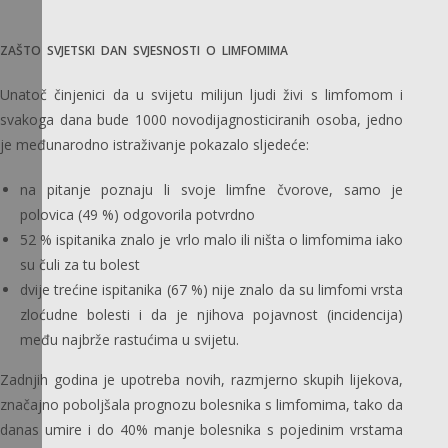
ZAŠTO SVJETSKI DAN SVJESNOSTI O LIMFOMIMA
Unatoč činjenici da u svijetu milijun ljudi živi s limfomom i
svakoga dana bude 1000 novodijagnosticiranih osoba, jedno
je međunarodno istraživanje pokazalo sljedeće:
na pitanje poznaju li svoje limfne čvorove, samo je
polovica (49 %) odgovorila potvrdno
52 % ispitanika znalo je vrlo malo ili ništa o limfomima iako
su čuli za tu bolest
dvije trećine ispitanika (67 %) nije znalo da su limfomi vrsta
zloćudne bolesti i da je njihova pojavnost (incidencija)
među najbrže rastućima u svijetu.
Zadnjih godina je upotreba novih, razmjerno skupih lijekova,
značajno poboljšala prognozu bolesnika s limfomima, tako da
danas umire i do 40% manje bolesnika s pojedinim vrstama