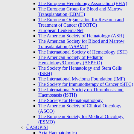
The European Hematology Association (EHA)
The European Group for Blood and Marrow
Transplantation (EBMT)
The European Organisation for Research and
Treatment of Cancer (EORTC)
European LeukemiaNet
The American Society of Hematology (ASH)
The American Society for Blood and Marrow
Transplantation (ASBMT)
The International Society of Hematology (ISH)
The American Society of Pediatric
Hematology/Oncology (ASPHO)
The Society for Hematology and Stem Cells
(ISEH)
The International Myeloma Foundation (IMF)
The Society for Immunotherapy of Cancer (SITC)
The International Society on Thrombosis and
Haemostasis (ISTH)
The Society for Hematopathology
The American Society of Clinical Oncology
(ASCO)
The European Society for Medical Oncology
(ESMO)
ČASOPISI
Acta Haematologica