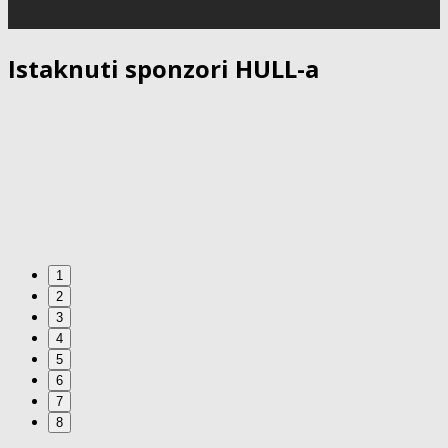
Istaknuti sponzori HULL-a
1
2
3
4
5
6
7
8