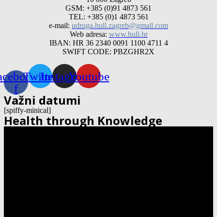
GSM: +385 (0)91 4873 561
TEL: +385 (0)1 4873 561
e-mail:
udruga.hull.zagreb@gmail.com
Web adresa:
www.hull.hr
IBAN: HR 36 2340 0091 1100 4711 4
SWIFT CODE: PBZGHR2X
acebook-
Twitter
Instagram
Youtube
f
Važni datumi
[spiffy-minical]
Health through Knowledge