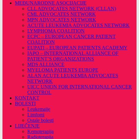
MEĐUNARODNE ASOCIJACIJE
CLL ADVOCATES NETWORK (CLLAN)
CML ADVOCATES NETWORK
MPN ADVOCATES NETWORK
ACUTE LEUKEMIA ADVOCATES NETWORK
LYMPHOMA COALITION
ECPC – EUROPEAN CANCER PATIENT
COALITION
EUPATI – EUROPEAN PATIENTS ACADEMY
IAPO – INTERNATIONAL ALLIANCE OF
PATIENT’S ORGANIZATIONS
MDS ALLIANCE
MYELOMA PATIENTS EUROPE
ALAN ACUTE LEUKEMIA ADVOCATES
NETWORK
UICC UNION FOR INTERNATIONAL CANCER
CONTROL
KONTAKT
BOLESTI
Leukemaije
Limfomi
Ostale bolesti
LIJEČENJE
Kemoterapija
Radioterapija