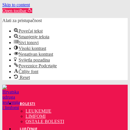
Skip to content
Open toolbar
Alati za pristupačnost
Povećaj tekst
Smanjenje teksta
Sivi tonovi
Visoki kontrast
Negativan kontrast
Svijetla pozadina
Poveznice Podcrtajte
Čitljiv font
Reset
Preskoči
na
sadržaj
BOLESTI
LEUKEMIJE
LIMFOMI
OSTALE BOLESTI
LIJEČENJE