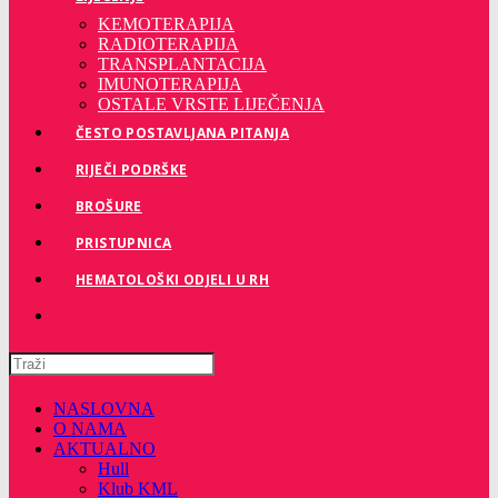
KEMOTERAPIJA
RADIOTERAPIJA
TRANSPLANTACIJA
IMUNOTERAPIJA
OSTALE VRSTE LIJEČENJA
ČESTO POSTAVLJANA PITANJA
RIJEČI PODRŠKE
BROŠURE
PRISTUPNICA
HEMATOLOŠKI ODJELI U RH
Pretražite
ovu
web
NASLOVNA
stranicu
O NAMA
AKTUALNO
Hull
Klub KML