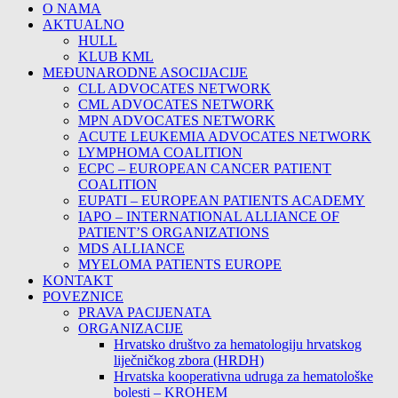
O NAMA
AKTUALNO
HULL
KLUB KML
MEĐUNARODNE ASOCIJACIJE
CLL ADVOCATES NETWORK
CML ADVOCATES NETWORK
MPN ADVOCATES NETWORK
ACUTE LEUKEMIA ADVOCATES NETWORK
LYMPHOMA COALITION
ECPC – EUROPEAN CANCER PATIENT
COALITION
EUPATI – EUROPEAN PATIENTS ACADEMY
IAPO – INTERNATIONAL ALLIANCE OF
PATIENT’S ORGANIZATIONS
MDS ALLIANCE
MYELOMA PATIENTS EUROPE
KONTAKT
POVEZNICE
PRAVA PACIJENATA
ORGANIZACIJE
Hrvatsko društvo za hematologiju hrvatskog
liječničkog zbora (HRDH)
Hrvatska kooperativna udruga za hematološke
bolesti – KROHEM