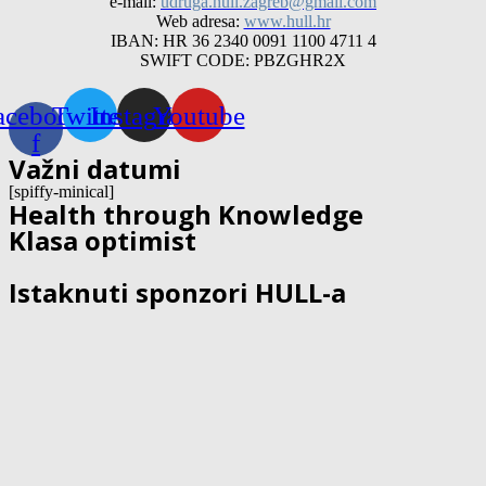
e-mail:
udruga.hull.zagreb@gmail.com
Web adresa:
www.hull.hr
IBAN: HR 36 2340 0091 1100 4711 4
SWIFT CODE: PBZGHR2X
acebook-
Twitter
Instagram
Youtube
f
Važni datumi
[spiffy-minical]
Health through Knowledge
Klasa optimist
Istaknuti sponzori HULL-a