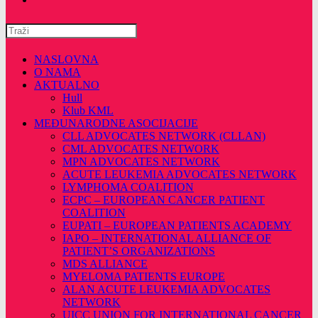
Pretražite
ovu
web
NASLOVNA
stranicu
O NAMA
AKTUALNO
Hull
Klub KML
MEĐUNARODNE ASOCIJACIJE
CLL ADVOCATES NETWORK (CLLAN)
CML ADVOCATES NETWORK
MPN ADVOCATES NETWORK
ACUTE LEUKEMIA ADVOCATES NETWORK
LYMPHOMA COALITION
ECPC – EUROPEAN CANCER PATIENT
COALITION
EUPATI – EUROPEAN PATIENTS ACADEMY
IAPO – INTERNATIONAL ALLIANCE OF
PATIENT’S ORGANIZATIONS
MDS ALLIANCE
MYELOMA PATIENTS EUROPE
ALAN ACUTE LEUKEMIA ADVOCATES
NETWORK
UICC UNION FOR INTERNATIONAL CANCER