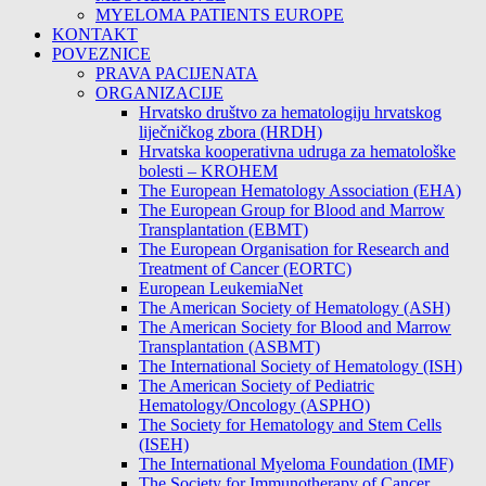
MYELOMA PATIENTS EUROPE
KONTAKT
POVEZNICE
PRAVA PACIJENATA
ORGANIZACIJE
Hrvatsko društvo za hematologiju hrvatskog
liječničkog zbora (HRDH)
Hrvatska kooperativna udruga za hematološke
bolesti – KROHEM
The European Hematology Association (EHA)
The European Group for Blood and Marrow
Transplantation (EBMT)
The European Organisation for Research and
Treatment of Cancer (EORTC)
European LeukemiaNet
The American Society of Hematology (ASH)
The American Society for Blood and Marrow
Transplantation (ASBMT)
The International Society of Hematology (ISH)
The American Society of Pediatric
Hematology/Oncology (ASPHO)
The Society for Hematology and Stem Cells
(ISEH)
The International Myeloma Foundation (IMF)
The Society for Immunotherapy of Cancer