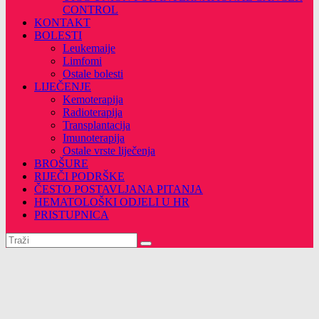
CONTROL
KONTAKT
BOLESTI
Leukemaije
Limfomi
Ostale bolesti
LIJEČENJE
Kemoterapija
Radioterapija
Transplantacija
Imunoterapija
Ostale vrste liječenja
BROŠURE
RIJEČI PODRŠKE
ČESTO POSTAVLJANA PITANJA
HEMATOLOŠKI ODJELI U HR
PRISTUPNICA