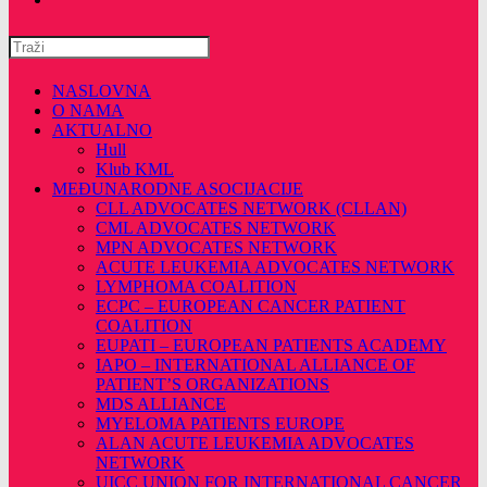
Pretražite
ovu
web
NASLOVNA
stranicu
O NAMA
AKTUALNO
Hull
Klub KML
MEĐUNARODNE ASOCIJACIJE
CLL ADVOCATES NETWORK (CLLAN)
CML ADVOCATES NETWORK
MPN ADVOCATES NETWORK
ACUTE LEUKEMIA ADVOCATES NETWORK
LYMPHOMA COALITION
ECPC – EUROPEAN CANCER PATIENT
COALITION
EUPATI – EUROPEAN PATIENTS ACADEMY
IAPO – INTERNATIONAL ALLIANCE OF
PATIENT’S ORGANIZATIONS
MDS ALLIANCE
MYELOMA PATIENTS EUROPE
ALAN ACUTE LEUKEMIA ADVOCATES
NETWORK
UICC UNION FOR INTERNATIONAL CANCER