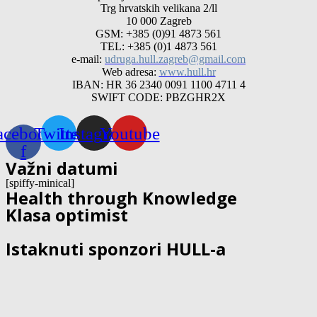
Trg hrvatskih velikana 2/ll
10 000 Zagreb
GSM: +385 (0)91 4873 561
TEL: +385 (0)1 4873 561
e-mail:
udruga.hull.zagreb@gmail.com
Web adresa:
www.hull.hr
IBAN: HR 36 2340 0091 1100 4711 4
SWIFT CODE: PBZGHR2X
acebook-
Twitter
Instagram
Youtube
f
Važni datumi
[spiffy-minical]
Health through Knowledge
Klasa optimist
Istaknuti sponzori HULL-a