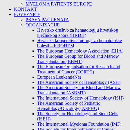
MYELOMA PATIENTS EUROPE
KONTAKT
POVEZNICE
PRAVA PACIJENATA
ORGANIZACIJE
Hrvatsko društvo za hematologiju hrvatskog
liječničkog zbora (HRDH)
Hrvatska kooperativna udruga za hematološke
bolesti – KROHEM
The European Hematology Association (EHA)
The European Group for Blood and Marrow
Transplantation (EBMT)
The European Organisation for Research and
Treatment of Cancer (EORTC)
European LeukemiaNet
The American Society of Hematology (ASH)
The American Society for Blood and Marrow
Transplantation (ASBMT)
The International Society of Hematology (ISH)
The American Society of Pediatric
Hematology/Oncology (ASPHO)
The Society for Hematology and Stem Cells
(ISEH)
The International Myeloma Foundation (IMF)
The Society for Immunotherapy of Cancer