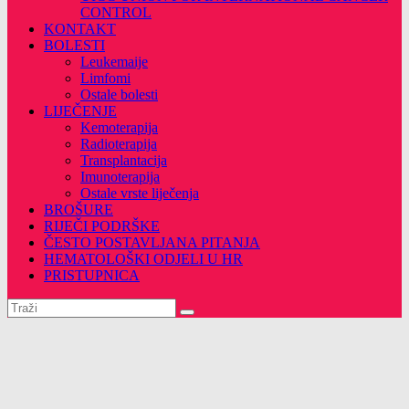
CONTROL
KONTAKT
BOLESTI
Leukemaije
Limfomi
Ostale bolesti
LIJEČENJE
Kemoterapija
Radioterapija
Transplantacija
Imunoterapija
Ostale vrste liječenja
BROŠURE
RIJEČI PODRŠKE
ČESTO POSTAVLJANA PITANJA
HEMATOLOŠKI ODJELI U HR
PRISTUPNICA