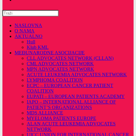
Pretražite
ovu
web
NASLOVNA
stranicu
O NAMA
AKTUALNO
Hull
Klub KML
MEĐUNARODNE ASOCIJACIJE
CLL ADVOCATES NETWORK (CLLAN)
CML ADVOCATES NETWORK
MPN ADVOCATES NETWORK
ACUTE LEUKEMIA ADVOCATES NETWORK
LYMPHOMA COALITION
ECPC – EUROPEAN CANCER PATIENT
COALITION
EUPATI – EUROPEAN PATIENTS ACADEMY
IAPO – INTERNATIONAL ALLIANCE OF
PATIENT’S ORGANIZATIONS
MDS ALLIANCE
MYELOMA PATIENTS EUROPE
ALAN ACUTE LEUKEMIA ADVOCATES
NETWORK
UICC UNION FOR INTERNATIONAL CANCER