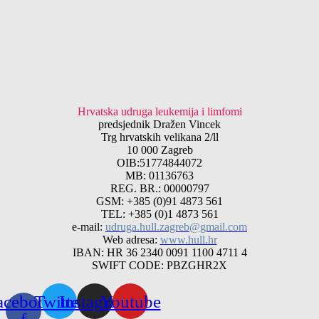
Hrvatska udruga leukemija i limfomi
predsjednik Dražen Vincek
Trg hrvatskih velikana 2/ll
10 000 Zagreb
OIB:51774844072
MB: 01136763
REG. BR.: 00000797
GSM: +385 (0)91 4873 561
TEL: +385 (0)1 4873 561
e-mail:
udruga.hull.zagreb@gmail.com
Web adresa:
www.hull.hr
IBAN: HR 36 2340 0091 1100 4711 4
SWIFT CODE: PBZGHR2X
acebook-
Twitter
Instagram
Youtube