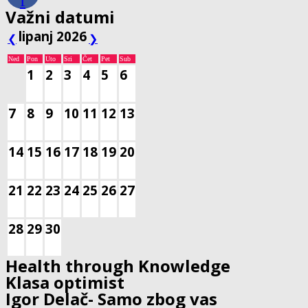
f
Važni datumi
lipanj 2026
❮
❯
Ned
Pon
Uto
Sri
Čet
Pet
Sub
1
2
3
4
5
6
7
8
9
10
11
12
13
14
15
16
17
18
19
20
21
22
23
24
25
26
27
28
29
30
Health through Knowledge
Klasa optimist
Igor Delač- Samo zbog vas