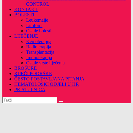
CONTROL
KONTAKT
BOLESTI
Leukemaije
Limfomi
Ostale bolesti
LIJEČENJE
Kemoterapija
Radioterapija
Transplantacija
Imunoterapija
Ostale vrste liječenja
BROŠURE
RIJEČI PODRŠKE
ČESTO POSTAVLJANA PITANJA
HEMATOLOŠKI ODJELI U HR
PRISTUPNICA