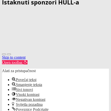
Istaknuti sponzori HULL-a
Skip to content
Open toolbar
Alati za pristupačnost
Povećaj tekst
Smanjenje teksta
Sivi tonovi
Visoki kontrast
Negativan kontrast
Svijetla pozadina
Poveznice Podcrtajte