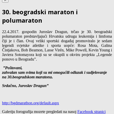
30. beogradski maraton i
polumaraton
22.4.2017. gospodin Juroslav Dragun, trčao je 30. beogradski
polumaraton predstavljajući Hrvatsku udrugu leukemija i limfoma
čiji je i član. Ovaj veliki sportski događaj promoviralo je sedam
legendi svjetske atletike i sporta uopće: Rosa Mota, Galina
Čistjakova, Bob Beamon, Lasse Virén, Mike Powell, Kevin Young i
Javiera Sotomayora koji su se okupili u okviru projekta „Legende
ponovo u Beogradu”.
”Poštovani,
zahvalan sam svima koji su mi omogućili odlazak i sudjelovanje
na 30.beogradskom maratonu.
Srdačno, Juroslav Dragun”
http://bgdmarathon.org/default.aspx
Galeriju forografija mozete pregledati na nasoj
Facebook stranici