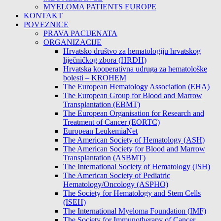
MYELOMA PATIENTS EUROPE
KONTAKT
POVEZNICE
PRAVA PACIJENATA
ORGANIZACIJE
Hrvatsko društvo za hematologiju hrvatskog
liječničkog zbora (HRDH)
Hrvatska kooperativna udruga za hematološke
bolesti – KROHEM
The European Hematology Association (EHA)
The European Group for Blood and Marrow
Transplantation (EBMT)
The European Organisation for Research and
Treatment of Cancer (EORTC)
European LeukemiaNet
The American Society of Hematology (ASH)
The American Society for Blood and Marrow
Transplantation (ASBMT)
The International Society of Hematology (ISH)
The American Society of Pediatric
Hematology/Oncology (ASPHO)
The Society for Hematology and Stem Cells
(ISEH)
The International Myeloma Foundation (IMF)
The Society for Immunotherapy of Cancer