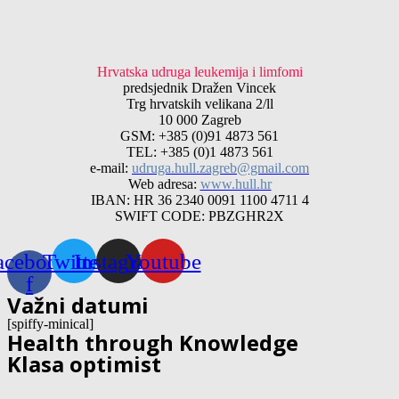
Hrvatska udruga leukemija i limfomi
predsjednik Dražen Vincek
Trg hrvatskih velikana 2/ll
10 000 Zagreb
GSM: +385 (0)91 4873 561
TEL: +385 (0)1 4873 561
e-mail:
udruga.hull.zagreb@gmail.com
Web adresa:
www.hull.hr
IBAN: HR 36 2340 0091 1100 4711 4
SWIFT CODE: PBZGHR2X
acebook-
Twitter
Instagram
Youtube
f
Važni datumi
[spiffy-minical]
Health through Knowledge
Klasa optimist