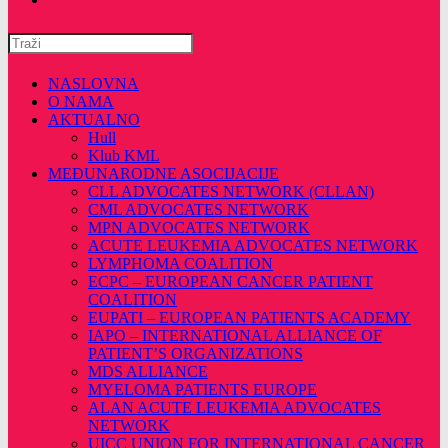
Pretražite
ovu
web
NASLOVNA
stranicu
O NAMA
AKTUALNO
Hull
Klub KML
MEĐUNARODNE ASOCIJACIJE
CLL ADVOCATES NETWORK (CLLAN)
CML ADVOCATES NETWORK
MPN ADVOCATES NETWORK
ACUTE LEUKEMIA ADVOCATES NETWORK
LYMPHOMA COALITION
ECPC – EUROPEAN CANCER PATIENT
COALITION
EUPATI – EUROPEAN PATIENTS ACADEMY
IAPO – INTERNATIONAL ALLIANCE OF
PATIENT’S ORGANIZATIONS
MDS ALLIANCE
MYELOMA PATIENTS EUROPE
ALAN ACUTE LEUKEMIA ADVOCATES
NETWORK
UICC UNION FOR INTERNATIONAL CANCER