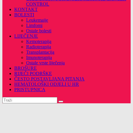
CONTROL
KONTAKT
BOLESTI
Leukemaije
Limfomi
Ostale bolesti
LIJEČENJE
Kemoterapija
Radioterapija
Transplantacija
Imunoterapija
Ostale vrste liječenja
BROŠURE
RIJEČI PODRŠKE
ČESTO POSTAVLJANA PITANJA
HEMATOLOŠKI ODJELI U HR
PRISTUPNICA