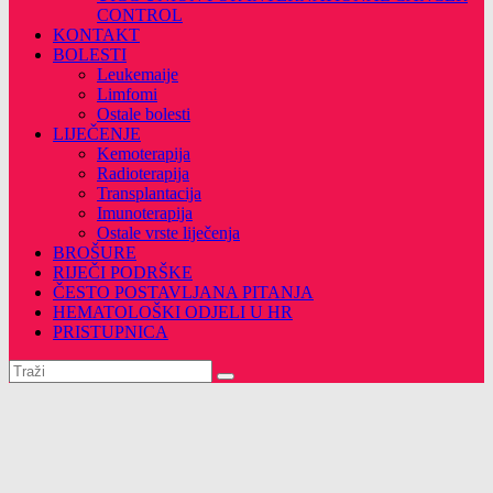
CONTROL
KONTAKT
BOLESTI
Leukemaije
Limfomi
Ostale bolesti
LIJEČENJE
Kemoterapija
Radioterapija
Transplantacija
Imunoterapija
Ostale vrste liječenja
BROŠURE
RIJEČI PODRŠKE
ČESTO POSTAVLJANA PITANJA
HEMATOLOŠKI ODJELI U HR
PRISTUPNICA