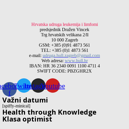
Hrvatska udruga leukemija i limfomi
predsjednik Dražen Vincek
Trg hrvatskih velikana 2/ll
10 000 Zagreb
GSM: +385 (0)91 4873 561
TEL: +385 (0)1 4873 561
e-mail:
udruga.hull.zagreb@gmail.com
Web adresa:
www.hull.hr
IBAN: HR 36 2340 0091 1100 4711 4
SWIFT CODE: PBZGHR2X
acebook-
Twitter
Instagram
Youtube
f
Važni datumi
[spiffy-minical]
Health through Knowledge
Klasa optimist