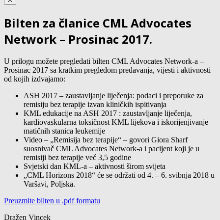
Bilten za članice CML Advocates
Network – Prosinac 2017.
U prilogu možete pregledati bilten CML Advocates Network-a –
Prosinac 2017 sa kratkim pregledom predavanja, vijesti i aktivnosti
od kojih izdvajamo:
ASH 2017 – zaustavljanje liječenja: podaci i preporuke za
remisiju bez terapije izvan kliničkih ispitivanja
KML edukacije na ASH 2017 : zaustavljanje liječenja,
kardiovaskularna toksičnost KML lijekova i iskorijenjivanje
matičnih stanica leukemije
Video – „Remisija bez terapije“ – govori Giora Sharf
suosnivač CML Advocates Network-a i pacijent koji je u
remisiji bez terapije već 3,5 godine
Svjetski dan KML-a – aktivnosti širom svijeta
„CML Horizons 2018“ će se održati od 4. – 6. svibnja 2018 u
Varšavi, Poljska.
Preuzmite bilten u .pdf formatu
Dražen Vincek