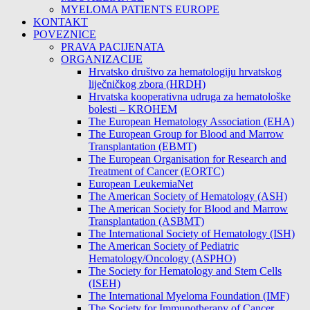
MYELOMA PATIENTS EUROPE
KONTAKT
POVEZNICE
PRAVA PACIJENATA
ORGANIZACIJE
Hrvatsko društvo za hematologiju hrvatskog
liječničkog zbora (HRDH)
Hrvatska kooperativna udruga za hematološke
bolesti – KROHEM
The European Hematology Association (EHA)
The European Group for Blood and Marrow
Transplantation (EBMT)
The European Organisation for Research and
Treatment of Cancer (EORTC)
European LeukemiaNet
The American Society of Hematology (ASH)
The American Society for Blood and Marrow
Transplantation (ASBMT)
The International Society of Hematology (ISH)
The American Society of Pediatric
Hematology/Oncology (ASPHO)
The Society for Hematology and Stem Cells
(ISEH)
The International Myeloma Foundation (IMF)
The Society for Immunotherapy of Cancer