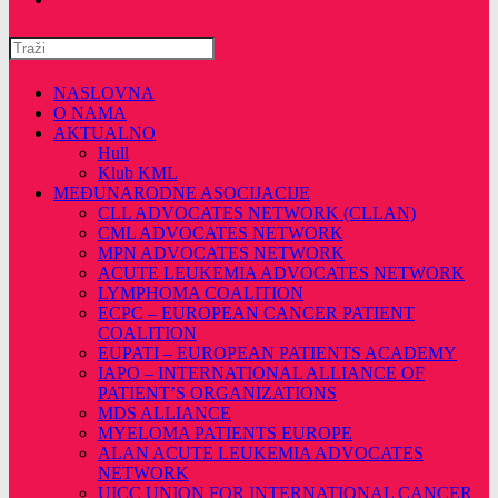
Pretražite
ovu
web
NASLOVNA
stranicu
O NAMA
AKTUALNO
Hull
Klub KML
MEĐUNARODNE ASOCIJACIJE
CLL ADVOCATES NETWORK (CLLAN)
CML ADVOCATES NETWORK
MPN ADVOCATES NETWORK
ACUTE LEUKEMIA ADVOCATES NETWORK
LYMPHOMA COALITION
ECPC – EUROPEAN CANCER PATIENT
COALITION
EUPATI – EUROPEAN PATIENTS ACADEMY
IAPO – INTERNATIONAL ALLIANCE OF
PATIENT’S ORGANIZATIONS
MDS ALLIANCE
MYELOMA PATIENTS EUROPE
ALAN ACUTE LEUKEMIA ADVOCATES
NETWORK
UICC UNION FOR INTERNATIONAL CANCER