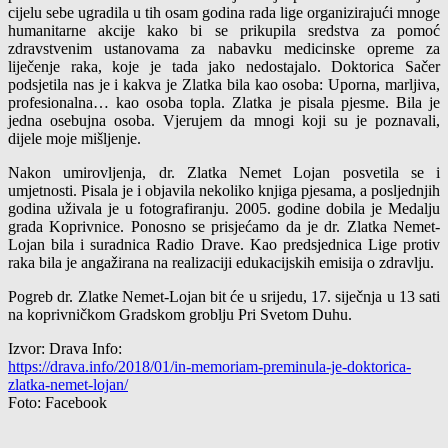
cijelu sebe ugradila u tih osam godina rada lige organizirajući mnoge
humanitarne akcije kako bi se prikupila sredstva za pomoć
zdravstvenim ustanovama za nabavku medicinske opreme za
liječenje raka, koje je tada jako nedostajalo. Doktorica Sačer
podsjetila nas je i kakva je Zlatka bila kao osoba: Uporna, marljiva,
profesionalna… kao osoba topla. Zlatka je pisala pjesme. Bila je
jedna osebujna osoba. Vjerujem da mnogi koji su je poznavali,
dijele moje mišljenje.
Nakon umirovljenja, dr. Zlatka Nemet Lojan posvetila se i
umjetnosti. Pisala je i objavila nekoliko knjiga pjesama, a posljednjih
godina uživala je u fotografiranju. 2005. godine dobila je Medalju
grada Koprivnice. Ponosno se prisjećamo da je dr. Zlatka Nemet-
Lojan bila i suradnica Radio Drave. Kao predsjednica Lige protiv
raka bila je angažirana na realizaciji edukacijskih emisija o zdravlju.
Pogreb dr. Zlatke Nemet-Lojan bit će u srijedu, 17. siječnja u 13 sati
na koprivničkom Gradskom groblju Pri Svetom Duhu.
Izvor: Drava Info:
https://drava.info/2018/01/in-memoriam-preminula-je-doktorica-
zlatka-nemet-lojan/
Foto: Facebook