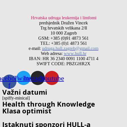
Hrvatska udruga leukemija i limfomi
predsjednik Dražen Vincek
Trg hrvatskih velikana 2/ll
10 000 Zagreb
GSM: +385 (0)91 4873 561
TEL: +385 (0)1 4873 561
e-mail:
udruga.hull.zagreb@gmail.com
Web adresa:
www.hull.hr
IBAN: HR 36 2340 0091 1100 4711 4
SWIFT CODE: PBZGHR2X
acebook-
Twitter
Instagram
Youtube
f
Važni datumi
[spiffy-minical]
Health through Knowledge
Klasa optimist
Istaknuti sponzori HULL-a