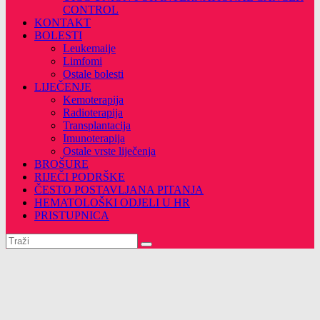
CONTROL
KONTAKT
BOLESTI
Leukemaije
Limfomi
Ostale bolesti
LIJEČENJE
Kemoterapija
Radioterapija
Transplantacija
Imunoterapija
Ostale vrste liječenja
BROŠURE
RIJEČI PODRŠKE
ČESTO POSTAVLJANA PITANJA
HEMATOLOŠKI ODJELI U HR
PRISTUPNICA