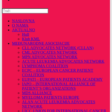
Pretražite
ovu
web
NASLOVNA
stranicu
O NAMA
AKTUALNO
Hull
Klub KML
MEĐUNARODNE ASOCIJACIJE
CLL ADVOCATES NETWORK (CLLAN)
CML ADVOCATES NETWORK
MPN ADVOCATES NETWORK
ACUTE LEUKEMIA ADVOCATES NETWORK
LYMPHOMA COALITION
ECPC – EUROPEAN CANCER PATIENT
COALITION
EUPATI – EUROPEAN PATIENTS ACADEMY
IAPO – INTERNATIONAL ALLIANCE OF
PATIENT’S ORGANIZATIONS
MDS ALLIANCE
MYELOMA PATIENTS EUROPE
ALAN ACUTE LEUKEMIA ADVOCATES
NETWORK
UICC UNION FOR INTERNATIONAL CANCER