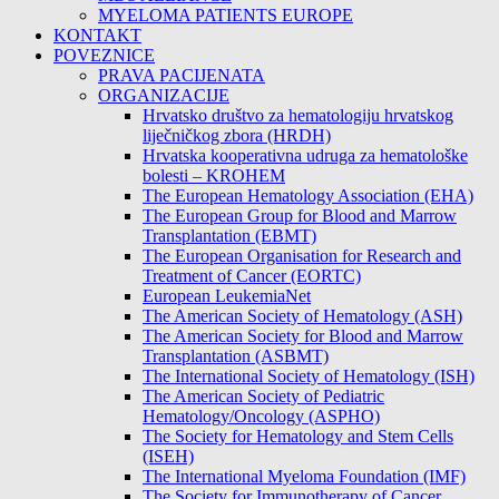
MYELOMA PATIENTS EUROPE
KONTAKT
POVEZNICE
PRAVA PACIJENATA
ORGANIZACIJE
Hrvatsko društvo za hematologiju hrvatskog
liječničkog zbora (HRDH)
Hrvatska kooperativna udruga za hematološke
bolesti – KROHEM
The European Hematology Association (EHA)
The European Group for Blood and Marrow
Transplantation (EBMT)
The European Organisation for Research and
Treatment of Cancer (EORTC)
European LeukemiaNet
The American Society of Hematology (ASH)
The American Society for Blood and Marrow
Transplantation (ASBMT)
The International Society of Hematology (ISH)
The American Society of Pediatric
Hematology/Oncology (ASPHO)
The Society for Hematology and Stem Cells
(ISEH)
The International Myeloma Foundation (IMF)
The Society for Immunotherapy of Cancer