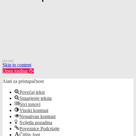
Skip to content
Open toolbar
Alati za pristupačnost
Povećaj tekst
Smanjenje teksta
Sivi tonovi
Visoki kontrast
Negativan kontrast
Svijetla pozadina
Poveznice Podcrtajte
Čitljiv font