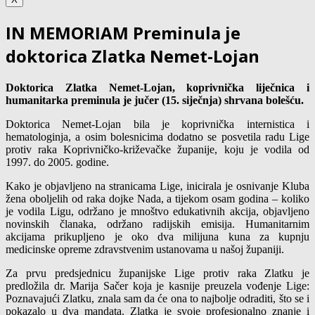
IN MEMORIAM Preminula je
doktorica Zlatka Nemet-Lojan
Doktorica Zlatka Nemet-Lojan, koprivnička liječnica i
humanitarka preminula je jučer (15. siječnja) shrvana bolešću.
Doktorica Nemet-Lojan bila je koprivnička internistica i
hematologinja, a osim bolesnicima dodatno se posvetila radu Lige
protiv raka Koprivničko-križevačke županije, koju je vodila od
1997. do 2005. godine.
Kako je objavljeno na stranicama Lige, inicirala je osnivanje Kluba
žena oboljelih od raka dojke Nada, a tijekom osam godina – koliko
je vodila Ligu, održano je mnoštvo edukativnih akcija, objavljeno
novinskih članaka, održano radijskih emisija. Humanitarnim
akcijama prikupljeno je oko dva milijuna kuna za kupnju
medicinske opreme zdravstvenim ustanovama u našoj županiji.
Za prvu predsjednicu županijske Lige protiv raka Zlatku je
predložila dr. Marija Sačer koja je kasnije preuzela vođenje Lige:
Poznavajući Zlatku, znala sam da će ona to najbolje odraditi, što se i
pokazalo u dva mandata. Zlatka je svoje profesionalno znanje i