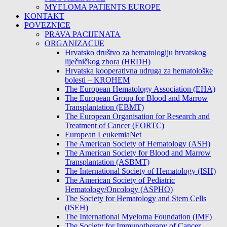
MYELOMA PATIENTS EUROPE
KONTAKT
POVEZNICE
PRAVA PACIJENATA
ORGANIZACIJE
Hrvatsko društvo za hematologiju hrvatskog
liječničkog zbora (HRDH)
Hrvatska kooperativna udruga za hematološke
bolesti – KROHEM
The European Hematology Association (EHA)
The European Group for Blood and Marrow
Transplantation (EBMT)
The European Organisation for Research and
Treatment of Cancer (EORTC)
European LeukemiaNet
The American Society of Hematology (ASH)
The American Society for Blood and Marrow
Transplantation (ASBMT)
The International Society of Hematology (ISH)
The American Society of Pediatric
Hematology/Oncology (ASPHO)
The Society for Hematology and Stem Cells
(ISEH)
The International Myeloma Foundation (IMF)
The Society for Immunotherapy of Cancer