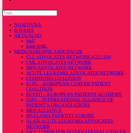
Pretražite
ovu
web
NASLOVNA
stranicu
O NAMA
AKTUALNO
Hull
Klub KML
MEĐUNARODNE ASOCIJACIJE
CLL ADVOCATES NETWORK (CLLAN)
CML ADVOCATES NETWORK
MPN ADVOCATES NETWORK
ACUTE LEUKEMIA ADVOCATES NETWORK
LYMPHOMA COALITION
ECPC – EUROPEAN CANCER PATIENT
COALITION
EUPATI – EUROPEAN PATIENTS ACADEMY
IAPO – INTERNATIONAL ALLIANCE OF
PATIENT’S ORGANIZATIONS
MDS ALLIANCE
MYELOMA PATIENTS EUROPE
ALAN ACUTE LEUKEMIA ADVOCATES
NETWORK
UICC UNION FOR INTERNATIONAL CANCER