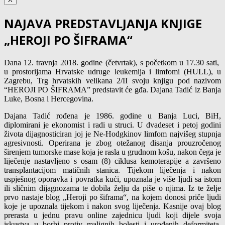
NAJAVA PREDSTAVLJANJA KNJIGE
„HEROJI PO ŠIFRAMA“
Dana 12. travnja 2018. godine (četvrtak), s početkom u 17.30 sati,
u prostorijama Hrvatske udruge leukemija i limfomi (HULL), u
Zagrebu, Trg hrvatskih velikana 2/II svoju knjigu pod nazivom
“HEROJI PO ŠIFRAMA” predstavit će gđa. Dajana Tadić iz Banja
Luke, Bosna i Hercegovina.
Dajana Tadić rođena je 1986. godine u Banja Luci, BiH,
diplomirani je ekonomist i radi u struci. U dvadeset i petoj godini
života dijagnosticiran joj je Ne-Hodgkinov limfom najvišeg stupnja
agresivnosti. Operirana je zbog otežanog disanja prouzročenog
širenjem tumorske mase koja je rasla u grudnom košu, nakon čega je
liječenje nastavljeno s osam (8) ciklusa kemoterapije a završeno
transplantacijom matičnih stanica. Tijekom liječenja i nakon
uspješnog oporavka i povratka kući, upoznala je više ljudi sa istom
ili sličnim dijagnozama te dobila želju da piše o njima. Iz te želje
prvo nastaje blog „Heroji po šiframa“, na kojem donosi priče ljudi
koje je upoznala tijekom i nakon svog liječenja. Kasnije ovaj blog
prerasta u jednu pravu online zajednicu ljudi koji dijele svoja
iskustva u borbi protiv malignih bolesti i urođenih deformiteta.