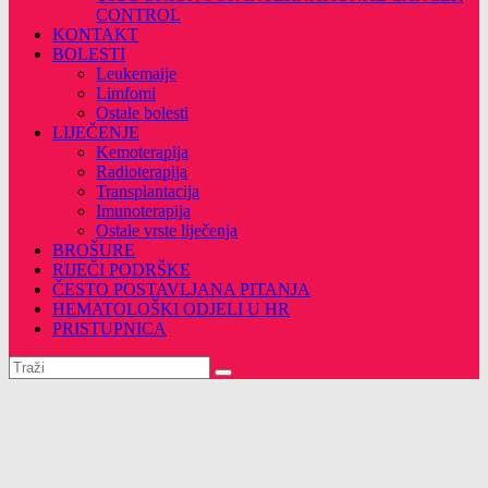
CONTROL
KONTAKT
BOLESTI
Leukemaije
Limfomi
Ostale bolesti
LIJEČENJE
Kemoterapija
Radioterapija
Transplantacija
Imunoterapija
Ostale vrste liječenja
BROŠURE
RIJEČI PODRŠKE
ČESTO POSTAVLJANA PITANJA
HEMATOLOŠKI ODJELI U HR
PRISTUPNICA