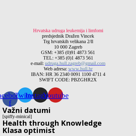
Hrvatska udruga leukemija i limfomi
predsjednik Dražen Vincek
Trg hrvatskih velikana 2/ll
10 000 Zagreb
GSM: +385 (0)91 4873 561
TEL: +385 (0)1 4873 561
e-mail:
udruga.hull.zagreb@gmail.com
Web adresa:
www.hull.hr
IBAN: HR 36 2340 0091 1100 4711 4
SWIFT CODE: PBZGHR2X
acebook-
Twitter
Instagram
Youtube
f
Važni datumi
[spiffy-minical]
Health through Knowledge
Klasa optimist