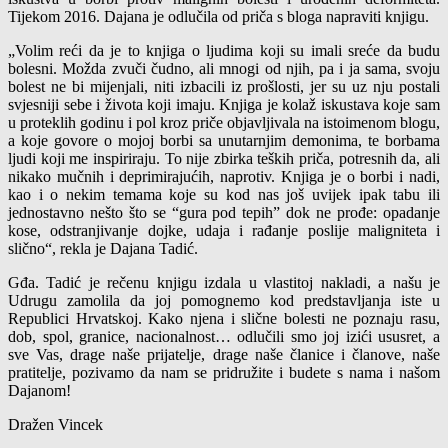
Tijekom 2016. Dajana je odlučila od priča s bloga napraviti knjigu.
„Volim reći da je to knjiga o ljudima koji su imali sreće da budu
bolesni. Možda zvuči čudno, ali mnogi od njih, pa i ja sama, svoju
bolest ne bi mijenjali, niti izbacili iz prošlosti, jer su uz nju postali
svjesniji sebe i života koji imaju. Knjiga je kolaž iskustava koje sam
u proteklih godinu i pol kroz priče objavljivala na istoimenom blogu,
a koje govore o mojoj borbi sa unutarnjim demonima, te borbama
ljudi koji me inspiriraju. To nije zbirka teških priča, potresnih da, ali
nikako mučnih i deprimirajućih, naprotiv. Knjiga je o borbi i nadi,
kao i o nekim temama koje su kod nas još uvijek ipak tabu ili
jednostavno nešto što se “gura pod tepih” dok ne prođe: opadanje
kose, odstranjivanje dojke, udaja i rađanje poslije maligniteta i
slično“, rekla je Dajana Tadić.
Gđa. Tadić je rečenu knjigu izdala u vlastitoj nakladi, a našu je
Udrugu zamolila da joj pomognemo kod predstavljanja iste u
Republici Hrvatskoj. Kako njena i slične bolesti ne poznaju rasu,
dob, spol, granice, nacionalnost… odlučili smo joj izići ususret, a
sve Vas, drage naše prijatelje, drage naše članice i članove, naše
pratitelje, pozivamo da nam se pridružite i budete s nama i našom
Dajanom!
Dražen Vincek