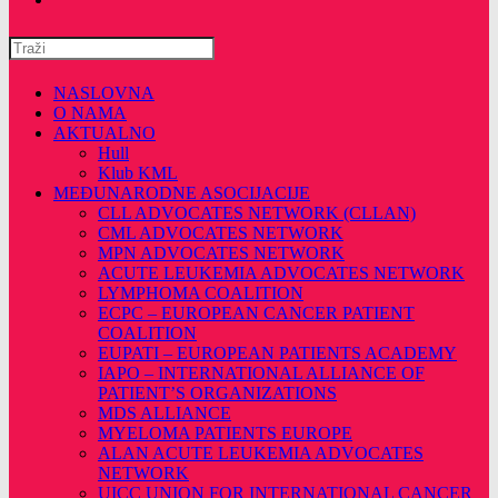
Pretražite
ovu
web
NASLOVNA
stranicu
O NAMA
AKTUALNO
Hull
Klub KML
MEĐUNARODNE ASOCIJACIJE
CLL ADVOCATES NETWORK (CLLAN)
CML ADVOCATES NETWORK
MPN ADVOCATES NETWORK
ACUTE LEUKEMIA ADVOCATES NETWORK
LYMPHOMA COALITION
ECPC – EUROPEAN CANCER PATIENT
COALITION
EUPATI – EUROPEAN PATIENTS ACADEMY
IAPO – INTERNATIONAL ALLIANCE OF
PATIENT’S ORGANIZATIONS
MDS ALLIANCE
MYELOMA PATIENTS EUROPE
ALAN ACUTE LEUKEMIA ADVOCATES
NETWORK
UICC UNION FOR INTERNATIONAL CANCER