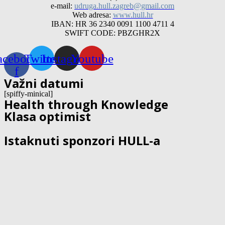
e-mail:
udruga.hull.zagreb@gmail.com
Web adresa:
www.hull.hr
IBAN: HR 36 2340 0091 1100 4711 4
SWIFT CODE: PBZGHR2X
acebook-
Twitter
Instagram
Youtube
f
Važni datumi
[spiffy-minical]
Health through Knowledge
Klasa optimist
Istaknuti sponzori HULL-a