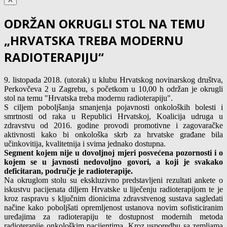
ODRŽAN OKRUGLI STOL NA TEMU
„HRVATSKA TREBA MODERNU
RADIOTERAPIJU“
9. listopada 2018. (utorak) u klubu Hrvatskog novinarskog društva,
Perkovčeva 2 u Zagrebu, s početkom u 10,00 h održan je okrugli
stol na temu "Hrvatska treba modernu radioterapiju".
S ciljem poboljšanja smanjenja pojavnosti onkoloških bolesti i
smrtnosti od raka u Republici Hrvatskoj, Koalicija udruga u
zdravstvu od 2016. godine provodi promotivne i zagovaračke
aktivnosti kako bi onkološka skrb za hrvatske građane bila
učinkovitija, kvalitetnija i svima jednako dostupna.
Segment kojem nije u dovoljnoj mjeri posvećena pozornosti i o
kojem se u javnosti nedovoljno govori, a koji je svakako
deficitaran, područje je radioterapije.
Na okruglom stolu su ekskluzivno predstavljeni rezultati ankete o
iskustvu pacijenata diljem Hrvatske u liječenju radioterapijom te je
kroz raspravu s ključnim dionicima zdravstvenog sustava sagledati
načine kako poboljšati opremljenost ustanova novim sofisticiranim
uređajima za radioterapiju te dostupnost modernih metoda
radioterapije onkološkim pacijentima. Kroz usporedbu sa zemljama