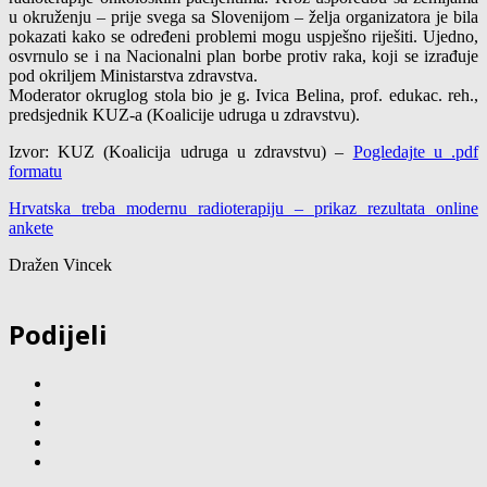
u okruženju – prije svega sa Slovenijom – želja organizatora je bila
pokazati kako se određeni problemi mogu uspješno riješiti. Ujedno,
osvrnulo se i na Nacionalni plan borbe protiv raka, koji se izrađuje
pod okriljem Ministarstva zdravstva.
Moderator okruglog stola bio je g. Ivica Belina, prof. edukac. reh.,
predsjednik KUZ-a (Koalicije udruga u zdravstvu).
Izvor: KUZ (Koalicija udruga u zdravstvu) –
Pogledajte u .pdf
formatu
Hrvatska treba modernu radioterapiju – prikaz rezultata online
ankete
Dražen Vincek
Podijeli