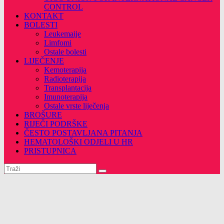
CONTROL
KONTAKT
BOLESTI
Leukemaije
Limfomi
Ostale bolesti
LIJEČENJE
Kemoterapija
Radioterapija
Transplantacija
Imunoterapija
Ostale vrste liječenja
BROŠURE
RIJEČI PODRŠKE
ČESTO POSTAVLJANA PITANJA
HEMATOLOŠKI ODJELI U HR
PRISTUPNICA