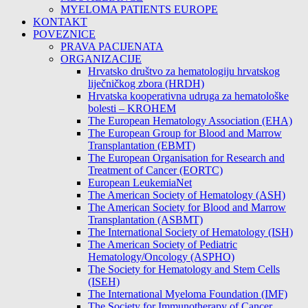
MYELOMA PATIENTS EUROPE
KONTAKT
POVEZNICE
PRAVA PACIJENATA
ORGANIZACIJE
Hrvatsko društvo za hematologiju hrvatskog
liječničkog zbora (HRDH)
Hrvatska kooperativna udruga za hematološke
bolesti – KROHEM
The European Hematology Association (EHA)
The European Group for Blood and Marrow
Transplantation (EBMT)
The European Organisation for Research and
Treatment of Cancer (EORTC)
European LeukemiaNet
The American Society of Hematology (ASH)
The American Society for Blood and Marrow
Transplantation (ASBMT)
The International Society of Hematology (ISH)
The American Society of Pediatric
Hematology/Oncology (ASPHO)
The Society for Hematology and Stem Cells
(ISEH)
The International Myeloma Foundation (IMF)
The Society for Immunotherapy of Cancer