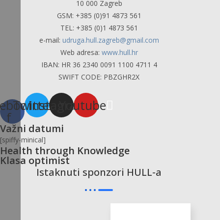
10 000 Zagreb
GSM: +385 (0)91 4873 561
TEL: +385 (0)1 4873 561
e-mail:
udruga.hull.zagreb@gmail.com
Web adresa:
www.hull.hr
IBAN: HR 36 2340 0091 1100 4711 4
SWIFT CODE: PBZGHR2X
ebook-
Twitter
Instagram
Youtube
f
Važni datumi
[spiffy-minical]
Health through Knowledge
Klasa optimist
Istaknuti sponzori HULL-a