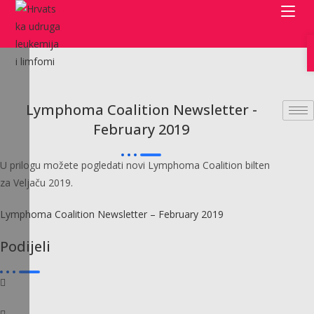
Preskoči
na
sadržaj
Lymphoma Coalition Newsletter -
February 2019
U prilogu možete pogledati novi Lymphoma Coalition bilten
za Veljaču 2019.
Lymphoma Coalition Newsletter – February 2019
Podijeli