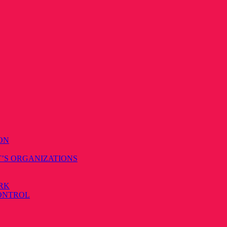
ON
T’S ORGANIZATIONS
RK
CONTROL