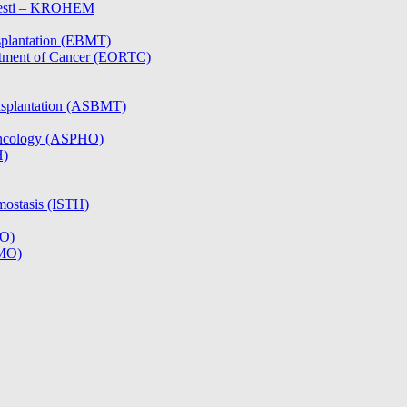
olesti – KROHEM
splantation (EBMT)
atment of Cancer (EORTC)
nsplantation (ASBMT)
/Oncology (ASPHO)
H)
mostasis (ISTH)
CO)
SMO)