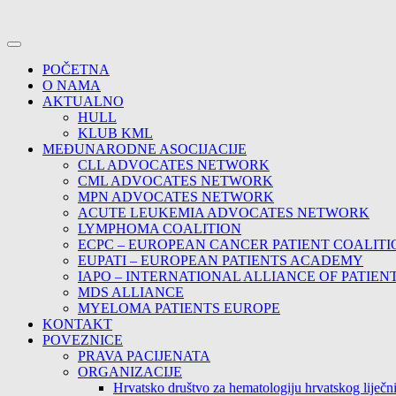
POČETNA
O NAMA
AKTUALNO
HULL
KLUB KML
MEĐUNARODNE ASOCIJACIJE
CLL ADVOCATES NETWORK
CML ADVOCATES NETWORK
MPN ADVOCATES NETWORK
ACUTE LEUKEMIA ADVOCATES NETWORK
LYMPHOMA COALITION
ECPC – EUROPEAN CANCER PATIENT COALITI
EUPATI – EUROPEAN PATIENTS ACADEMY
IAPO – INTERNATIONAL ALLIANCE OF PATIEN
MDS ALLIANCE
MYELOMA PATIENTS EUROPE
KONTAKT
POVEZNICE
PRAVA PACIJENATA
ORGANIZACIJE
Hrvatsko društvo za hematologiju hrvatskog lije