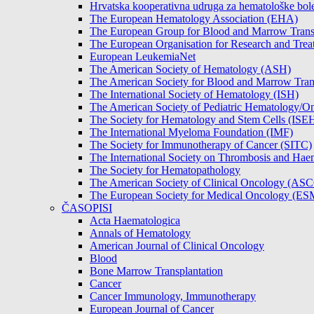
Hrvatska kooperativna udruga za hematološke b
The European Hematology Association (EHA)
The European Group for Blood and Marrow Tran
The European Organisation for Research and Tre
European LeukemiaNet
The American Society of Hematology (ASH)
The American Society for Blood and Marrow Tra
The International Society of Hematology (ISH)
The American Society of Pediatric Hematology
The Society for Hematology and Stem Cells (ISE
The International Myeloma Foundation (IMF)
The Society for Immunotherapy of Cancer (SITC)
The International Society on Thrombosis and Hae
The Society for Hematopathology
The American Society of Clinical Oncology (AS
The European Society for Medical Oncology (E
ČASOPISI
Acta Haematologica
Annals of Hematology
American Journal of Clinical Oncology
Blood
Bone Marrow Transplantation
Cancer
Cancer Immunology, Immunotherapy
European Journal of Cancer