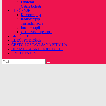
Limfomi
Ostale bolesti
LIJEČENJE
Kemoterapija
Radioterapija
Transplantacija
Imunoterapija
Ostale vrste liječenja
BROŠURE
RIJEČI PODRŠKE
ČESTO POSTAVLJANA PITANJA
HEMATOLOŠKI ODJELI U HR
PRISTUPNICA