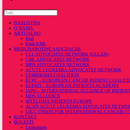
Pretražite
ovu
web
NASLOVNA
stranicu
O NAMA
AKTUALNO
Hull
Klub KML
MEĐUNARODNE ASOCIJACIJE
CLL ADVOCATES NETWORK (CLLAN)
CML ADVOCATES NETWORK
MPN ADVOCATES NETWORK
ACUTE LEUKEMIA ADVOCATES NETWORK
LYMPHOMA COALITION
ECPC – EUROPEAN CANCER PATIENT COALITI
EUPATI – EUROPEAN PATIENTS ACADEMY
IAPO – INTERNATIONAL ALLIANCE OF PATIEN
MDS ALLIANCE
MYELOMA PATIENTS EUROPE
ALAN ACUTE LEUKEMIA ADVOCATES NETWO
UICC UNION FOR INTERNATIONAL CANCER 
KONTAKT
BOLESTI
Leukemaije