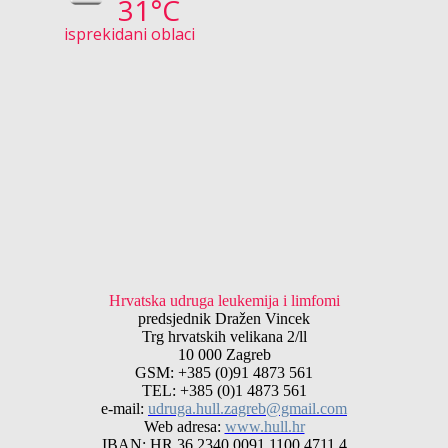
31°C
isprekidani oblaci
Hrvatska udruga leukemija i limfomi
predsjednik Dražen Vincek
Trg hrvatskih velikana 2/ll
10 000 Zagreb
GSM: +385 (0)91 4873 561
TEL: +385 (0)1 4873 561
e-mail:
udruga.hull.zagreb@gmail.com
Web adresa:
www.hull.hr
IBAN: HR 36 2340 0091 1100 4711 4