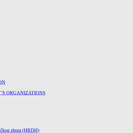
ON
T’S ORGANIZATIONS
čničkog zbora (HRDH)