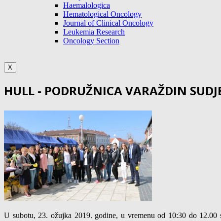
Haemalologica
Hematological Oncology
Journal of Clinical Oncology
Leukemia Research
Oncology Section
X
HULL - PODRUŽNICA VARAŽDIN SUDJ
U subotu, 23. ožujka 2019. godine, u vremenu od 10:30 do 12.00 sat