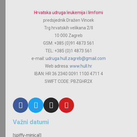
Hrvatska udruga leukemija i limfomi
predsjednik Dražen Vincek
Trg hrvatskih velikana 2/ll
10 000 Zagreb
GSM: +385 (0)91 4873 561
TEL: +385 (0)1 4873 561
e-mail:
udruga.hull.zagreb@gmail.com
Web adresa:
www.hull.hr
IBAN: HR 36 2340 0091 1100 4711 4
SWIFT CODE: PBZGHR2X
Važni datumi
[spiffy-minical]