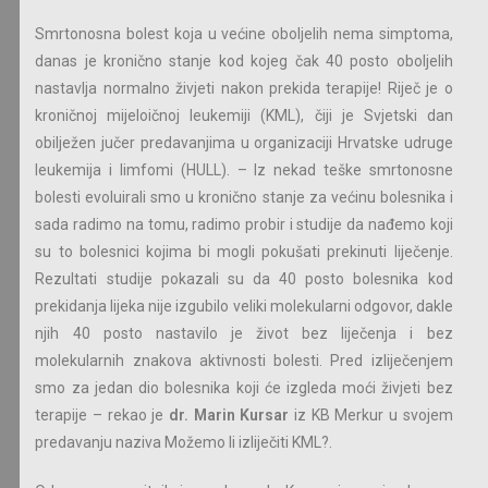
Smrtonosna bolest koja u većine oboljelih nema simptoma,
danas je kronično stanje kod kojeg čak 40 posto oboljelih
nastavlja normalno živjeti nakon prekida terapije! Riječ je o
kroničnoj mijeloičnoj leukemiji (KML), čiji je Svjetski dan
obilježen jučer predavanjima u organizaciji Hrvatske udruge
leukemija i limfomi (HULL). – Iz nekad teške smrtonosne
bolesti evoluirali smo u kronično stanje za većinu bolesnika i
sada radimo na tomu, radimo probir i studije da nađemo koji
su to bolesnici kojima bi mogli pokušati prekinuti liječenje.
Rezultati studije pokazali su da 40 posto bolesnika kod
prekidanja lijeka nije izgubilo veliki molekularni odgovor, dakle
njih 40 posto nastavilo je život bez liječenja i bez
molekularnih znakova aktivnosti bolesti. Pred izliječenjem
smo za jedan dio bolesnika koji će izgleda moći živjeti bez
terapije – rekao je
dr. Marin Kursar
iz KB Merkur u svojem
predavanju naziva Možemo li izliječiti KML?.