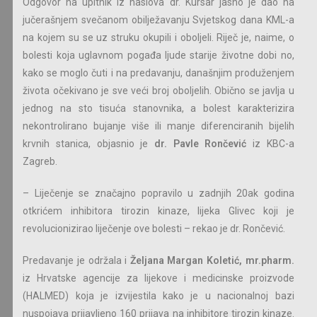
Odgovor na upitnik iz naslova dr. Kursar jasno je dao na
jučerašnjem svečanom obilježavanju Svjetskog dana KML-a
na kojem su se uz struku okupili i oboljeli. Riječ je, naime, o
bolesti koja uglavnom pogađa ljude starije životne dobi no,
kako se moglo čuti i na predavanju, današnjim produženjem
života očekivano je sve veći broj oboljelih. Obično se javlja u
jednog na sto tisuća stanovnika, a bolest karakterizira
nekontrolirano bujanje više ili manje diferenciranih bijelih
krvnih stanica, objasnio je
dr. Pavle Rončević
iz KBC-a
Zagreb.
– Liječenje se značajno popravilo u zadnjih 20ak godina
otkrićem inhibitora tirozin kinaze, lijeka Glivec koji je
revolucionizirao liječenje ove bolesti – rekao je dr. Rončević.
Predavanje je održala i
Željana Margan Koletić, mr.pharm.
iz Hrvatske agencije za lijekove i medicinske proizvode
(HALMED) koja je izvijestila kako je u nacionalnoj bazi
nuspojava prijavljeno 160 prijava na inhibitore tirozin kinaze.