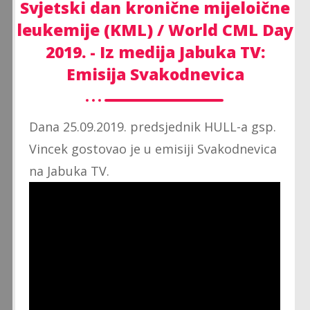
Svjetski dan kronične mijeloične
leukemije (KML) / World CML Day
2019. - Iz medija Jabuka TV:
Emisija Svakodnevica
Dana 25.09.2019. predsjednik HULL-a gsp.
Vincek gostovao je u emisiji Svakodnevica
na Jabuka TV.