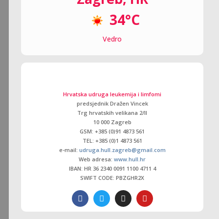
34°C
Vedro
Hrvatska udruga leukemija i limfomi
predsjednik Dražen Vincek
Trg hrvatskih velikana 2/ll
10 000 Zagreb
GSM: +385 (0)91 4873 561
TEL: +385 (0)1 4873 561
e-mail:
udruga.hull.zagreb@gmail.com
Web adresa:
www.hull.hr
IBAN: HR 36 2340 0091 1100 4711 4
SWIFT CODE: PBZGHR2X