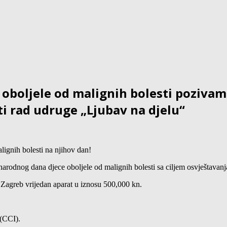
ljele od malignih bolesti pozivamo 
ti rad udruge „Ljubav na djelu“
ignih bolesti na njihov dan!
nog dana djece oboljele od malignih bolesti sa ciljem osvještavanja j
Zagreb vrijedan aparat u iznosu 500,000 kn.
 (CCI).