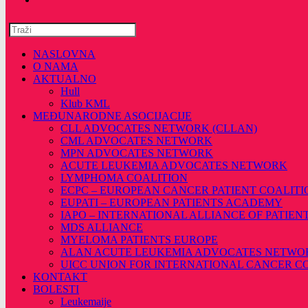
Pretražite
ovu
web
NASLOVNA
stranicu
O NAMA
AKTUALNO
Hull
Klub KML
MEĐUNARODNE ASOCIJACIJE
CLL ADVOCATES NETWORK (CLLAN)
CML ADVOCATES NETWORK
MPN ADVOCATES NETWORK
ACUTE LEUKEMIA ADVOCATES NETWORK
LYMPHOMA COALITION
ECPC – EUROPEAN CANCER PATIENT COALITI
EUPATI – EUROPEAN PATIENTS ACADEMY
IAPO – INTERNATIONAL ALLIANCE OF PATIEN
MDS ALLIANCE
MYELOMA PATIENTS EUROPE
ALAN ACUTE LEUKEMIA ADVOCATES NETWO
UICC UNION FOR INTERNATIONAL CANCER 
KONTAKT
BOLESTI
Leukemaije