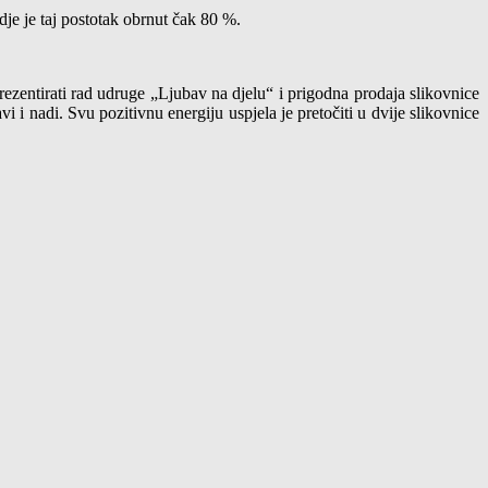
dje je taj postotak obrnut čak 80 %.
entirati rad udruge „Ljubav na djelu“ i prigodna prodaja slikovnice
 i nadi. Svu pozitivnu energiju uspjela je pretočiti u dvije slikovnice