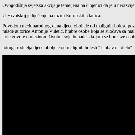
Ovogodišnja svjetska akcija je temeljena na činjenici da je u nerazvij
U Hrvatskoj je liječenje na razini Europskih članica.
Povodom međunarodnog dana djece oboljele od malignih bolesti poziv
mlade autorice Antonije Vuletić, hrabre osobe koja se suočava sa malig
koje govore o njezinom životu i svjetlu nade s kojom se bore sve oso
udruga roditelja djece oboljele od malignih bolesti "Ljubav na djelu"