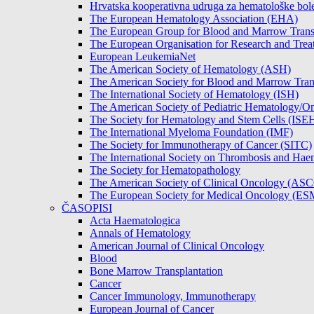
Hrvatska kooperativna udruga za hematološke b
The European Hematology Association (EHA)
The European Group for Blood and Marrow Tran
The European Organisation for Research and Tre
European LeukemiaNet
The American Society of Hematology (ASH)
The American Society for Blood and Marrow Tra
The International Society of Hematology (ISH)
The American Society of Pediatric Hematology
The Society for Hematology and Stem Cells (ISE
The International Myeloma Foundation (IMF)
The Society for Immunotherapy of Cancer (SITC)
The International Society on Thrombosis and Hae
The Society for Hematopathology
The American Society of Clinical Oncology (AS
The European Society for Medical Oncology (E
ČASOPISI
Acta Haematologica
Annals of Hematology
American Journal of Clinical Oncology
Blood
Bone Marrow Transplantation
Cancer
Cancer Immunology, Immunotherapy
European Journal of Cancer