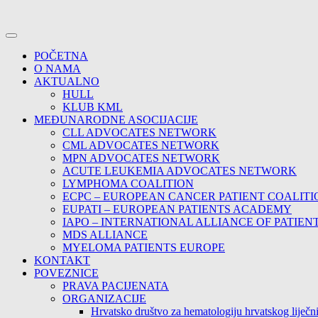
POČETNA
O NAMA
AKTUALNO
HULL
KLUB KML
MEĐUNARODNE ASOCIJACIJE
CLL ADVOCATES NETWORK
CML ADVOCATES NETWORK
MPN ADVOCATES NETWORK
ACUTE LEUKEMIA ADVOCATES NETWORK
LYMPHOMA COALITION
ECPC – EUROPEAN CANCER PATIENT COALITI
EUPATI – EUROPEAN PATIENTS ACADEMY
IAPO – INTERNATIONAL ALLIANCE OF PATIEN
MDS ALLIANCE
MYELOMA PATIENTS EUROPE
KONTAKT
POVEZNICE
PRAVA PACIJENATA
ORGANIZACIJE
Hrvatsko društvo za hematologiju hrvatskog lije