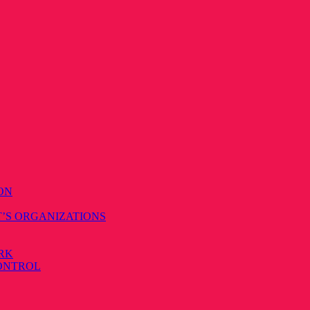
ON
T’S ORGANIZATIONS
RK
CONTROL