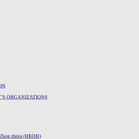
ON
T’S ORGANIZATIONS
čničkog zbora (HRDH)