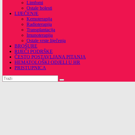
Limfomi
Ostale bolesti
LIJEČENJE
Kemoterapija
Radioterapija
Transplantacija
Imunoterapija
Ostale vrste liječenja
BROŠURE
RIJEČI PODRŠKE
ČESTO POSTAVLJANA PITANJA
HEMATOLOŠKI ODJELI U HR
PRISTUPNICA