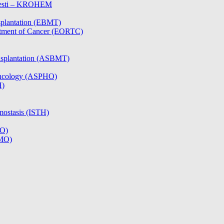
olesti – KROHEM
splantation (EBMT)
atment of Cancer (EORTC)
nsplantation (ASBMT)
/Oncology (ASPHO)
H)
mostasis (ISTH)
CO)
SMO)