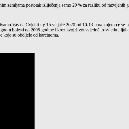
enim zemljama postotak izliječenja samo 20 % za razliku od razvijenih g
amo Vas na Cvjetni trg 15.veljače 2020 od 10-13 h na kojem će se prez
nom bolesti od 2005 godine i kroz svoj život svjedoči o svjetlu , ljubavi
be koje su oboljele od karcinoma.