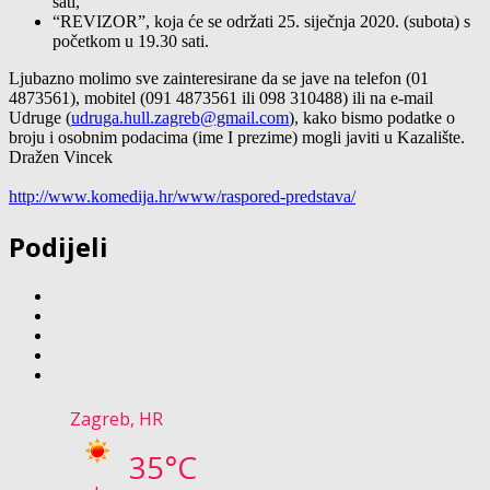
sati,
“REVIZOR”, koja će se održati 25. siječnja 2020. (subota) s
početkom u 19.30 sati.
Ljubazno molimo sve zainteresirane da se jave na telefon (01
4873561), mobitel (091 4873561 ili 098 310488) ili na e-mail
Udruge (
udruga.hull.zagreb@gmail.com
), kako bismo podatke o
broju i osobnim podacima (ime I prezime) mogli javiti u Kazalište.
Dražen Vincek
http://www.komedija.hr/www/raspored-predstava/
Podijeli
Zagreb, HR
35°C