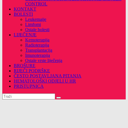
CONTROL
KONTAKT
BOLESTI
Leukemaije
Limfomi
Ostale bolesti
LIJEČENJE
Kemoterapija
Radioterapija
Transplantacija
Imunoterapija
Ostale vrste liječenja
BROŠURE
RIJEČI PODRŠKE
ČESTO POSTAVLJANA PITANJA
HEMATOLOŠKI ODJELI U HR
PRISTUPNICA