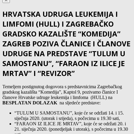
HRVATSKA UDRUGA LEUKEMIJA I
LIMFOMI (HULL) I ZAGREBAČKO
GRADSKO KAZALIŠTE “KOMEDIJA”
ZAGREB POZIVA ČLANICE I ČLANOVE
UDRUGE NA PREDSTAVE “TULUM U
SAMOSTANU”, “FARAON IZ ILICE JE
MRTAV” I “REVIZOR”
Temeljem postignutog dogovora s predstavnicima Zagrebačkog
gradskog kazališta “Komedija”, Kaptol 9, pozivamo članice I
članove Hrvatske udruge leukemija i limfoma (HULL) na
BESPLATAN DOLAZAK
na sljedeće predstave:
“TULUM U SAMOSTANU”, koje će se održati 14. i 15.
siječnja 2020. (utorak i srijeda), s počecima u 19.30 sati,
“FARAON IZ ILICE JE MRTAV”, koje će se održati 20. i
21. siječnja 2020. (ponedjeljak i utorak), s počecima u 19.30