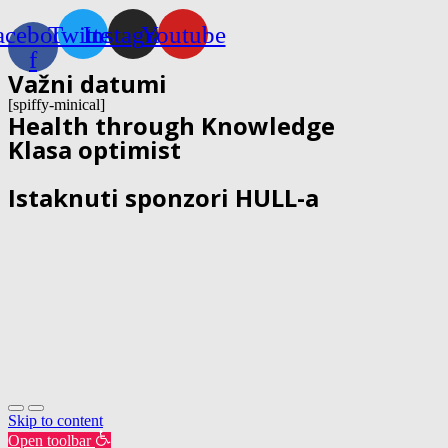
acebook-
Twitter
Instagram
Youtube
f
Važni datumi
[spiffy-minical]
Health through Knowledge
Klasa optimist
Istaknuti sponzori HULL-a
Skip to content
Open toolbar