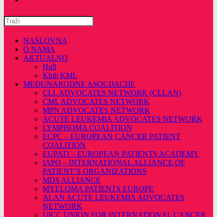
Pretražite
ovu
web
NASLOVNA
stranicu
O NAMA
AKTUALNO
Hull
Klub KML
MEĐUNARODNE ASOCIJACIJE
CLL ADVOCATES NETWORK (CLLAN)
CML ADVOCATES NETWORK
MPN ADVOCATES NETWORK
ACUTE LEUKEMIA ADVOCATES NETWORK
LYMPHOMA COALITION
ECPC – EUROPEAN CANCER PATIENT
COALITION
EUPATI – EUROPEAN PATIENTS ACADEMY
IAPO – INTERNATIONAL ALLIANCE OF
PATIENT’S ORGANIZATIONS
MDS ALLIANCE
MYELOMA PATIENTS EUROPE
ALAN ACUTE LEUKEMIA ADVOCATES
NETWORK
UICC UNION FOR INTERNATIONAL CANCER