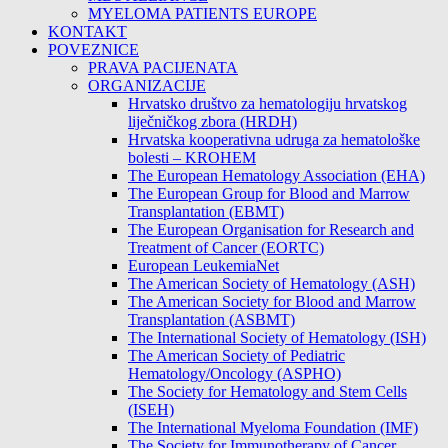
MYELOMA PATIENTS EUROPE
KONTAKT
POVEZNICE
PRAVA PACIJENATA
ORGANIZACIJE
Hrvatsko društvo za hematologiju hrvatskog
liječničkog zbora (HRDH)
Hrvatska kooperativna udruga za hematološke
bolesti – KROHEM
The European Hematology Association (EHA)
The European Group for Blood and Marrow
Transplantation (EBMT)
The European Organisation for Research and
Treatment of Cancer (EORTC)
European LeukemiaNet
The American Society of Hematology (ASH)
The American Society for Blood and Marrow
Transplantation (ASBMT)
The International Society of Hematology (ISH)
The American Society of Pediatric
Hematology/Oncology (ASPHO)
The Society for Hematology and Stem Cells
(ISEH)
The International Myeloma Foundation (IMF)
The Society for Immunotherapy of Cancer