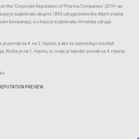
dy on the 'Corporate Reputation of Pharma Companies' 2019—as
ojoj je sudjelovalo ukupno 1850 udruga bolesnika diljem svijeta
osam kompanija), a u kojoj je sudjelovala i Hrvatska udruga
o je pomak sa 4. na 2. mjesto, a ako se uspoređuju rezultati
, Roche je na 1. mjestu, a i ovdje je također pomak sa 4. mjesta
ku.
 REPUTATION PREVIEW