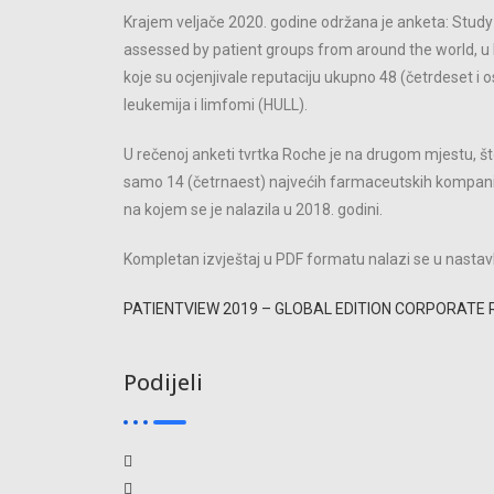
Krajem veljače 2020. godine održana je anketa: Stu
assessed by patient groups from around the world, u k
koje su ocjenjivale reputaciju ukupno 48 (četrdeset i 
leukemija i limfomi (HULL).
U rečenoj anketi tvrtka Roche je na drugom mjestu, št
samo 14 (četrnaest) najvećih farmaceutskih kompanija
na kojem se je nalazila u 2018. godini.
Kompletan izvještaj u PDF formatu nalazi se u nastav
PATIENTVIEW 2019 – GLOBAL EDITION CORPORATE
Podijeli