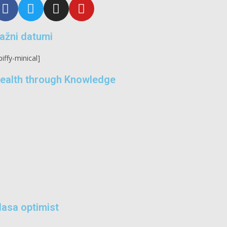
ažni datumi
piffy-minical]
ealth through Knowledge
lasa optimist