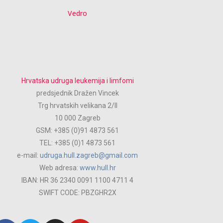
Vedro
Hrvatska udruga leukemija i limfomi
predsjednik Dražen Vincek
Trg hrvatskih velikana 2/ll
10 000 Zagreb
GSM: +385 (0)91 4873 561
TEL: +385 (0)1 4873 561
e-mail:
udruga.hull.zagreb@gmail.com
Web adresa:
www.hull.hr
IBAN: HR 36 2340 0091 1100 4711 4
SWIFT CODE: PBZGHR2X