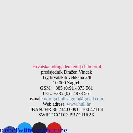
Hrvatska udruga leukemija i limfomi
predsjednik Dražen Vincek
Trg hrvatskih velikana 2/ll
10 000 Zagreb
GSM: +385 (0)91 4873 561
TEL: +385 (0)1 4873 561
e-mail:
udruga.hull.zagreb@gmail.com
Web adresa:
www.hull.hr
IBAN: HR 36 2340 0091 1100 4711 4
SWIFT CODE: PBZGHR2X
acebook-
Twitter
Instagram
Youtube