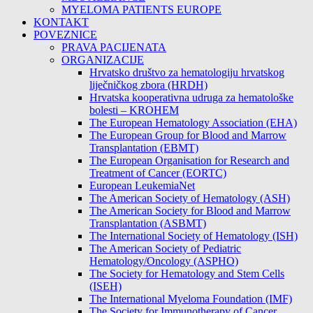
MYELOMA PATIENTS EUROPE
KONTAKT
POVEZNICE
PRAVA PACIJENATA
ORGANIZACIJE
Hrvatsko društvo za hematologiju hrvatskog
liječničkog zbora (HRDH)
Hrvatska kooperativna udruga za hematološke
bolesti – KROHEM
The European Hematology Association (EHA)
The European Group for Blood and Marrow
Transplantation (EBMT)
The European Organisation for Research and
Treatment of Cancer (EORTC)
European LeukemiaNet
The American Society of Hematology (ASH)
The American Society for Blood and Marrow
Transplantation (ASBMT)
The International Society of Hematology (ISH)
The American Society of Pediatric
Hematology/Oncology (ASPHO)
The Society for Hematology and Stem Cells
(ISEH)
The International Myeloma Foundation (IMF)
The Society for Immunotherapy of Cancer