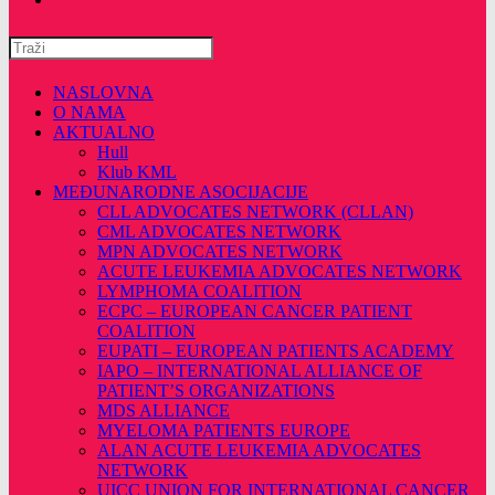
Pretražite
ovu
web
NASLOVNA
stranicu
O NAMA
AKTUALNO
Hull
Klub KML
MEĐUNARODNE ASOCIJACIJE
CLL ADVOCATES NETWORK (CLLAN)
CML ADVOCATES NETWORK
MPN ADVOCATES NETWORK
ACUTE LEUKEMIA ADVOCATES NETWORK
LYMPHOMA COALITION
ECPC – EUROPEAN CANCER PATIENT
COALITION
EUPATI – EUROPEAN PATIENTS ACADEMY
IAPO – INTERNATIONAL ALLIANCE OF
PATIENT’S ORGANIZATIONS
MDS ALLIANCE
MYELOMA PATIENTS EUROPE
ALAN ACUTE LEUKEMIA ADVOCATES
NETWORK
UICC UNION FOR INTERNATIONAL CANCER