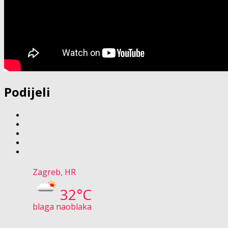
Podijeli
Zagreb, HR
32°C
blaga naoblaka