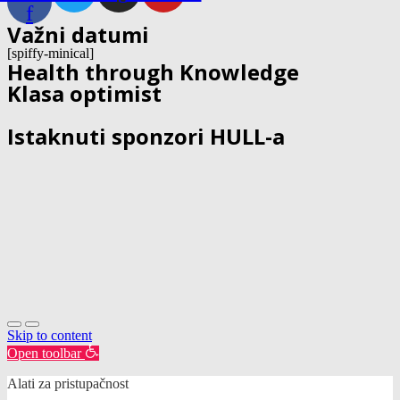
f
Važni datumi
[spiffy-minical]
Health through Knowledge
Klasa optimist
Istaknuti sponzori HULL-a
Skip to content
Open toolbar
Alati za pristupačnost