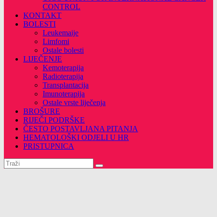
CONTROL
KONTAKT
BOLESTI
Leukemaije
Limfomi
Ostale bolesti
LIJEČENJE
Kemoterapija
Radioterapija
Transplantacija
Imunoterapija
Ostale vrste liječenja
BROŠURE
RIJEČI PODRŠKE
ČESTO POSTAVLJANA PITANJA
HEMATOLOŠKI ODJELI U HR
PRISTUPNICA