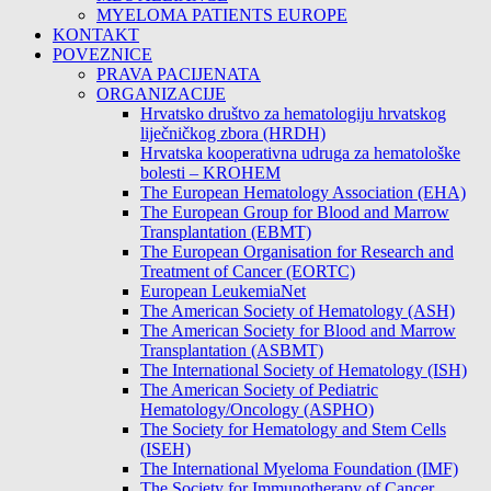
MYELOMA PATIENTS EUROPE
KONTAKT
POVEZNICE
PRAVA PACIJENATA
ORGANIZACIJE
Hrvatsko društvo za hematologiju hrvatskog
liječničkog zbora (HRDH)
Hrvatska kooperativna udruga za hematološke
bolesti – KROHEM
The European Hematology Association (EHA)
The European Group for Blood and Marrow
Transplantation (EBMT)
The European Organisation for Research and
Treatment of Cancer (EORTC)
European LeukemiaNet
The American Society of Hematology (ASH)
The American Society for Blood and Marrow
Transplantation (ASBMT)
The International Society of Hematology (ISH)
The American Society of Pediatric
Hematology/Oncology (ASPHO)
The Society for Hematology and Stem Cells
(ISEH)
The International Myeloma Foundation (IMF)
The Society for Immunotherapy of Cancer