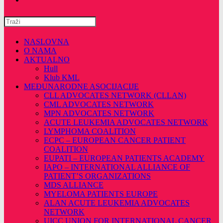
Pretražite
ovu
web
NASLOVNA
stranicu
O NAMA
AKTUALNO
Hull
Klub KML
MEĐUNARODNE ASOCIJACIJE
CLL ADVOCATES NETWORK (CLLAN)
CML ADVOCATES NETWORK
MPN ADVOCATES NETWORK
ACUTE LEUKEMIA ADVOCATES NETWORK
LYMPHOMA COALITION
ECPC – EUROPEAN CANCER PATIENT
COALITION
EUPATI – EUROPEAN PATIENTS ACADEMY
IAPO – INTERNATIONAL ALLIANCE OF
PATIENT’S ORGANIZATIONS
MDS ALLIANCE
MYELOMA PATIENTS EUROPE
ALAN ACUTE LEUKEMIA ADVOCATES
NETWORK
UICC UNION FOR INTERNATIONAL CANCER