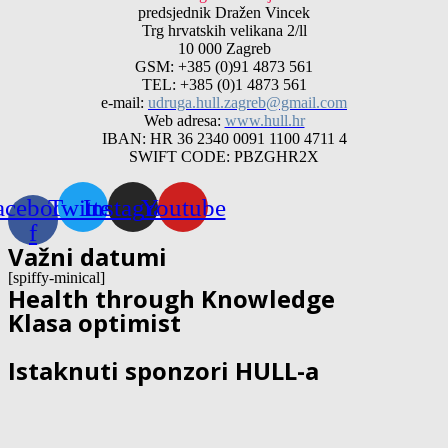
predsjednik Dražen Vincek
Trg hrvatskih velikana 2/ll
10 000 Zagreb
GSM: +385 (0)91 4873 561
TEL: +385 (0)1 4873 561
e-mail:
udruga.hull.zagreb@gmail.com
Web adresa:
www.hull.hr
IBAN: HR 36 2340 0091 1100 4711 4
SWIFT CODE: PBZGHR2X
acebook-
Twitter
Instagram
Youtube
f
Važni datumi
[spiffy-minical]
Health through Knowledge
Klasa optimist
Istaknuti sponzori HULL-a