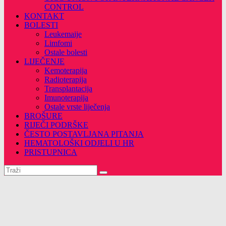
CONTROL
KONTAKT
BOLESTI
Leukemaije
Limfomi
Ostale bolesti
LIJEČENJE
Kemoterapija
Radioterapija
Transplantacija
Imunoterapija
Ostale vrste liječenja
BROŠURE
RIJEČI PODRŠKE
ČESTO POSTAVLJANA PITANJA
HEMATOLOŠKI ODJELI U HR
PRISTUPNICA