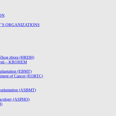
ON
T’S ORGANIZATIONS
čničkog zbora (HRDH)
olesti – KROHEM
splantation (EBMT)
atment of Cancer (EORTC)
nsplantation (ASBMT)
/Oncology (ASPHO)
H)