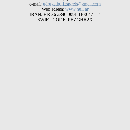
e-mail:
udruga.hull.zagreb@gmail.com
Web adresa:
www.hull.hr
IBAN: HR 36 2340 0091 1100 4711 4
SWIFT CODE: PBZGHR2X