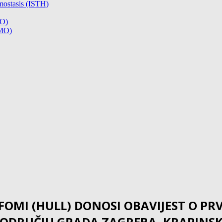
mostasis (ISTH)
CO)
SMO)
MFOMI (HULL) DONOSI OBAVIJEST O 
ODRUČJU GRADA ZAGREBA, KRAPINSKO