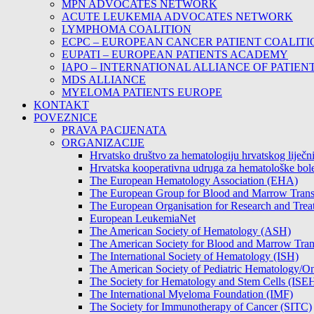
MPN ADVOCATES NETWORK
ACUTE LEUKEMIA ADVOCATES NETWORK
LYMPHOMA COALITION
ECPC – EUROPEAN CANCER PATIENT COALITI
EUPATI – EUROPEAN PATIENTS ACADEMY
IAPO – INTERNATIONAL ALLIANCE OF PATIEN
MDS ALLIANCE
MYELOMA PATIENTS EUROPE
KONTAKT
POVEZNICE
PRAVA PACIJENATA
ORGANIZACIJE
Hrvatsko društvo za hematologiju hrvatskog lije
Hrvatska kooperativna udruga za hematološke b
The European Hematology Association (EHA)
The European Group for Blood and Marrow Tran
The European Organisation for Research and Tre
European LeukemiaNet
The American Society of Hematology (ASH)
The American Society for Blood and Marrow Tra
The International Society of Hematology (ISH)
The American Society of Pediatric Hematology
The Society for Hematology and Stem Cells (ISE
The International Myeloma Foundation (IMF)
The Society for Immunotherapy of Cancer (SITC)