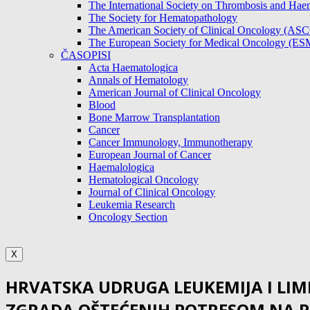
The International Society on Thrombosis and Hae
The Society for Hematopathology
The American Society of Clinical Oncology (AS
The European Society for Medical Oncology (E
ČASOPISI
Acta Haematologica
Annals of Hematology
American Journal of Clinical Oncology
Blood
Bone Marrow Transplantation
Cancer
Cancer Immunology, Immunotherapy
European Journal of Cancer
Haemalologica
Hematological Oncology
Journal of Clinical Oncology
Leukemia Research
Oncology Section
X
HRVATSKA UDRUGA LEUKEMIJA I LI
ZGRADA OŠTEĆENIH POTRESOM NA P