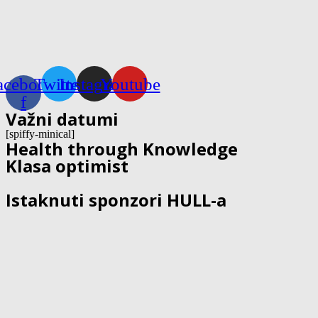
acebook-
Twitter
Instagram
Youtube
f
Važni datumi
[spiffy-minical]
Health through Knowledge
Klasa optimist
Istaknuti sponzori HULL-a