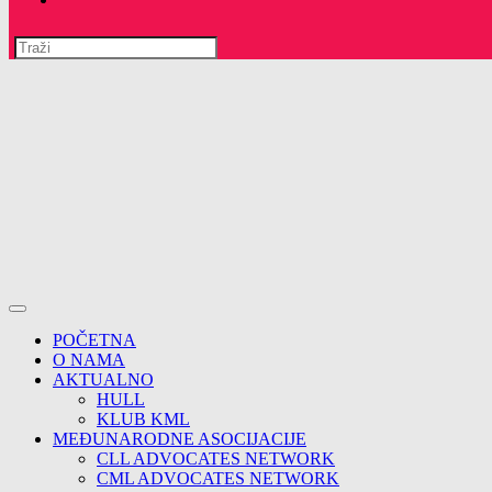
Pretražite
ovu
web
stranicu
POČETNA
O NAMA
AKTUALNO
HULL
KLUB KML
MEĐUNARODNE ASOCIJACIJE
CLL ADVOCATES NETWORK
CML ADVOCATES NETWORK