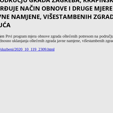
VRĐUJE NAČIN OBNOVE I DRUGE MJE
VNE NAMJENE, VIŠESTAMBENIH ZGRA
KUĆA
ljen
Prvi program mjera obnove zgrada oštećenih potresom na područj
odnosno uklanjanja oštećenih zgrada javne namjene, višestambenih zgra
/sluzbeni/
2020_10_119_2309.html