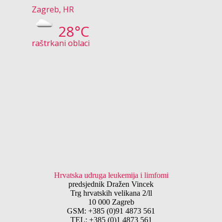
Zagreb, HR
28°C
raštrkani oblaci
Hrvatska udruga leukemija i limfomi
predsjednik Dražen Vincek
Trg hrvatskih velikana 2/ll
10 000 Zagreb
GSM: +385 (0)91 4873 561
TEL: +385 (0)1 4873 561