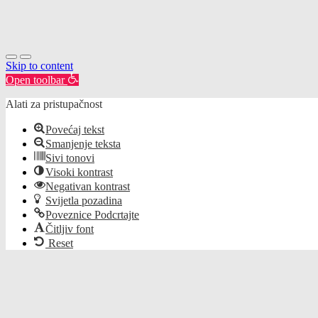
Skip to content
Open toolbar
Alati za pristupačnost
Povećaj tekst
Smanjenje teksta
Sivi tonovi
Visoki kontrast
Negativan kontrast
Svijetla pozadina
Poveznice Podcrtajte
Čitljiv font
Reset