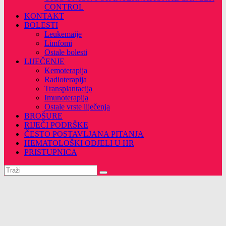
CONTROL
KONTAKT
BOLESTI
Leukemaije
Limfomi
Ostale bolesti
LIJEČENJE
Kemoterapija
Radioterapija
Transplantacija
Imunoterapija
Ostale vrste liječenja
BROŠURE
RIJEČI PODRŠKE
ČESTO POSTAVLJANA PITANJA
HEMATOLOŠKI ODJELI U HR
PRISTUPNICA