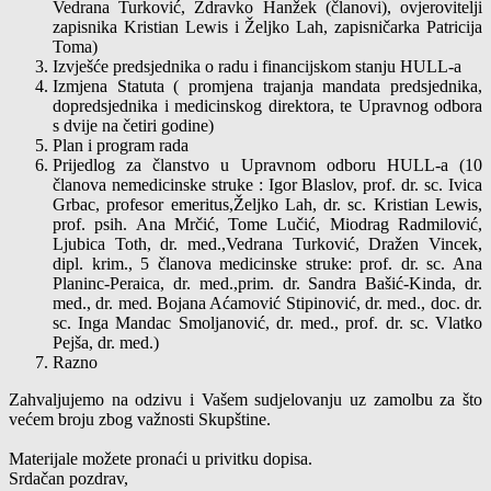
Vedrana Turković, Zdravko Hanžek (članovi), ovjerovitelji
zapisnika Kristian Lewis i Željko Lah, zapisničarka Patricija
Toma)
Izvješće predsjednika o radu i financijskom stanju HULL-a
Izmjena Statuta ( promjena trajanja mandata predsjednika,
dopredsjednika i medicinskog direktora, te Upravnog odbora
s dvije na četiri godine)
Plan i program rada
Prijedlog za članstvo u Upravnom odboru HULL-a (10
članova nemedicinske struke : Igor Blaslov, prof. dr. sc. Ivica
Grbac, profesor emeritus,Željko Lah, dr. sc. Kristian Lewis,
prof. psih. Ana Mrčić, Tome Lučić, Miodrag Radmilović,
Ljubica Toth, dr. med.,Vedrana Turković, Dražen Vincek,
dipl. krim., 5 članova medicinske struke: prof. dr. sc. Ana
Planinc-Peraica, dr. med.,prim. dr. Sandra Bašić-Kinda, dr.
med., dr. med. Bojana Aćamović Stipinović, dr. med., doc. dr.
sc. Inga Mandac Smoljanović, dr. med., prof. dr. sc. Vlatko
Pejša, dr. med.)
Razno
Zahvaljujemo na odzivu i Vašem sudjelovanju uz zamolbu za što
većem broju zbog važnosti Skupštine.
Materijale možete pronaći u privitku dopisa.
Srdačan pozdrav,