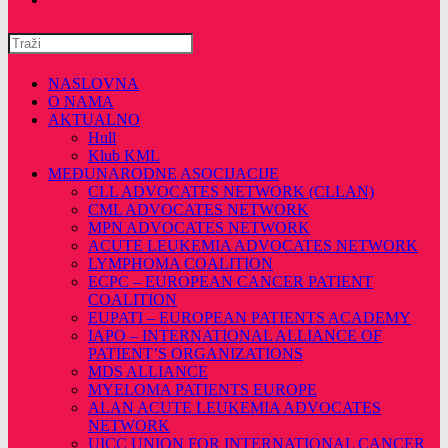
Pretražite
ovu
web
NASLOVNA
stranicu
O NAMA
AKTUALNO
Hull
Klub KML
MEĐUNARODNE ASOCIJACIJE
CLL ADVOCATES NETWORK (CLLAN)
CML ADVOCATES NETWORK
MPN ADVOCATES NETWORK
ACUTE LEUKEMIA ADVOCATES NETWORK
LYMPHOMA COALITION
ECPC – EUROPEAN CANCER PATIENT
COALITION
EUPATI – EUROPEAN PATIENTS ACADEMY
IAPO – INTERNATIONAL ALLIANCE OF
PATIENT’S ORGANIZATIONS
MDS ALLIANCE
MYELOMA PATIENTS EUROPE
ALAN ACUTE LEUKEMIA ADVOCATES
NETWORK
UICC UNION FOR INTERNATIONAL CANCER