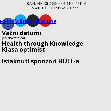
IBAN: HR 36 2340 0091 1100 4711 4
SWIFT CODE: PBZGHR2X
acebook-
Twitter
Instagram
Youtube
f
Važni datumi
[spiffy-minical]
Health through Knowledge
Klasa optimist
Istaknuti sponzori HULL-a