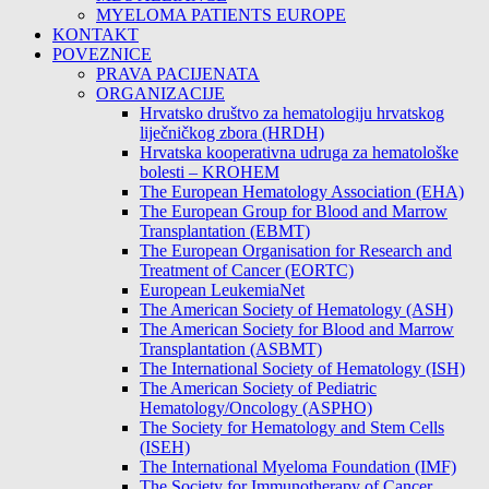
MYELOMA PATIENTS EUROPE
KONTAKT
POVEZNICE
PRAVA PACIJENATA
ORGANIZACIJE
Hrvatsko društvo za hematologiju hrvatskog
liječničkog zbora (HRDH)
Hrvatska kooperativna udruga za hematološke
bolesti – KROHEM
The European Hematology Association (EHA)
The European Group for Blood and Marrow
Transplantation (EBMT)
The European Organisation for Research and
Treatment of Cancer (EORTC)
European LeukemiaNet
The American Society of Hematology (ASH)
The American Society for Blood and Marrow
Transplantation (ASBMT)
The International Society of Hematology (ISH)
The American Society of Pediatric
Hematology/Oncology (ASPHO)
The Society for Hematology and Stem Cells
(ISEH)
The International Myeloma Foundation (IMF)
The Society for Immunotherapy of Cancer