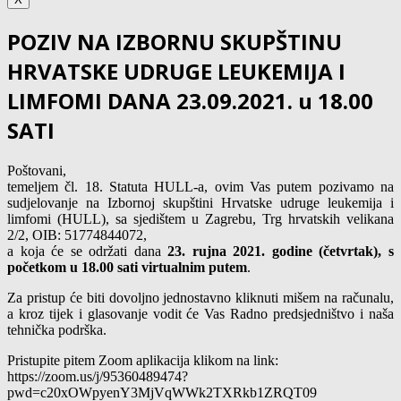
POZIV NA IZBORNU SKUPŠTINU
HRVATSKE UDRUGE LEUKEMIJA I
LIMFOMI DANA 23.09.2021. u 18.00
SATI
Poštovani,
temeljem čl. 18. Statuta HULL-a, ovim Vas putem pozivamo na
sudjelovanje na Izbornoj skupštini Hrvatske udruge leukemija i
limfomi (HULL), sa sjedištem u Zagrebu, Trg hrvatskih velikana
2/2, OIB: 51774844072,
a koja će se održati dana
23. rujna 2021. godine (četvrtak), s
početkom u 18.00 sati virtualnim putem
.
Za pristup će biti dovoljno jednostavno kliknuti mišem na računalu,
a kroz tijek i glasovanje vodit će Vas Radno predsjedništvo i naša
tehnička podrška.
Pristupite pitem Zoom aplikacija klikom na link:
https://zoom.us/j/95360489474?
pwd=c20xOWpyenY3MjVqWWk2TXRkb1ZRQT09