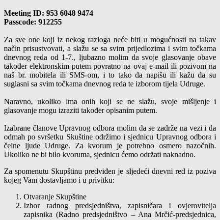
Meeting ID: 953 6048 9474
Passcode: 912255
Za sve one koji iz nekog razloga neće biti u mogućnosti na takav
način prisustvovati, a slažu se sa svim prijedlozima i svim točkama
dnevnog reda od 1-7., ljubazno molim da svoje glasovanje obave
također elektronskim putem povratno na ovaj e-mail ili pozivom na
naš br. mobitela ili SMS-om, i to tako da napišu ili kažu da su
suglasni sa svim točkama dnevnog reda te izborom tijela Udruge.
Naravno, ukoliko ima onih koji se ne slažu, svoje mišljenje i
glasovanje mogu izraziti također opisanim putem.
Izabrane članove Upravnog odbora molim da se zadrže na vezi i da
odmah po svršetku Skuštine održimo i sjednicu Upravnog odbora i
čelne ljude Udruge. Za kvorum je potrebno osmero nazočnih.
Ukoliko ne bi bilo kvoruma, sjednicu ćemo održati naknadno.
Za spomenutu Skupštinu predviđen je sljedeći dnevni red iz poziva
kojeg Vam dostavljamo i u privitku:
Otvaranje Skupštine
Izbor radnog predsjedništva, zapisničara i ovjerovitelja
zapisnika (Radno predsjedništvo – Ana Mrčić-predsjednica,