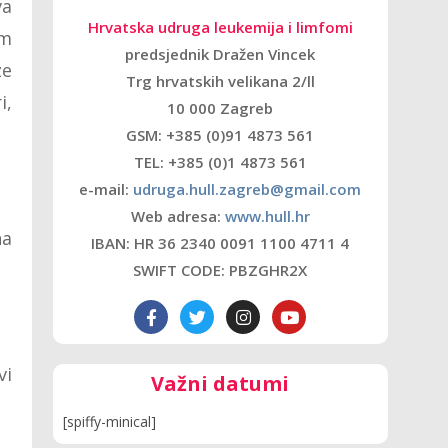
va
Hrvatska udruga leukemija i limfomi
im
predsjednik Dražen Vincek
ze
Trg hrvatskih velikana 2/ll
i,
10 000 Zagreb
GSM: +385 (0)91 4873 561
TEL: +385 (0)1 4873 561
e-mail:
udruga.hull.zagreb@gmail.com
Web adresa:
www.hull.hr
na
IBAN: HR 36 2340 0091 1100 4711 4
SWIFT CODE: PBZGHR2X
vi
Važni datumi
[spiffy-minical]