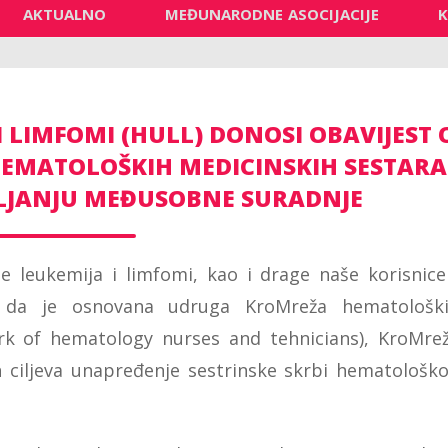
AKTUALNO
MEĐUNARODNE ASOCIJACIJE
 LIMFOMI (HULL) DONOSI OBAVIJEST 
EMATOLOŠKIH MEDICINSKIH SESTARA 
VLJANJU MEĐUSOBNE SURADNJE
e leukemija i limfomi, kao i drage naše korisnice
o da je osnovana udruga KroMreža hematološk
rk of hematology nurses and tehnicians), KroMre
 ciljeva unapređenje sestrinske skrbi hematološk