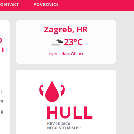
KONTAKT
POVEZNICE
Zagreb, HR
O
23°C
I
Isprekidani Oblaci
 i
ih
ža
og