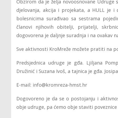
Obzirom da je želja novoosnovane Udruge s
djelovanja, akcija i projekata, a HULL je 
bolesnicima surađivao sa sestrama pojedin
članovi njihovih obitelji, prijatelji, skrbn
dogovorena je daljnje suradnja i na ovakav na
Sve aktivnosti KroMreže možete pratiti na p
Predsjednica udruge je gđa. Ljiljana Pom
Družinić i Suzana Ivoš, a tajnica je gđa. Josip
E-mail: info@kromreza-hmst.hr
Dogovoreno je da se o postojanju i aktivnos
obje udruge, pa ćemo obje staviti poveznic