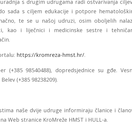
uradnja s drugim udrugama radi ostvarivanja cilje
i do sada s ciljem edukacije i potpore hematološk
ačno, te se u našoj udruzi, osim oboljelih nala
ici, kao i liječnici i medicinske sestre i tehničar
čin.
ortalu:
https://kromreza-hmst.hr/
.
per (+385 98540488), dopredsjednice su gđe. Ves
a Belev (+385 98238209).
tima naše dvije udruge informiraju članice i člano
e na Web stranice KroMreže HMST i HULL-a.