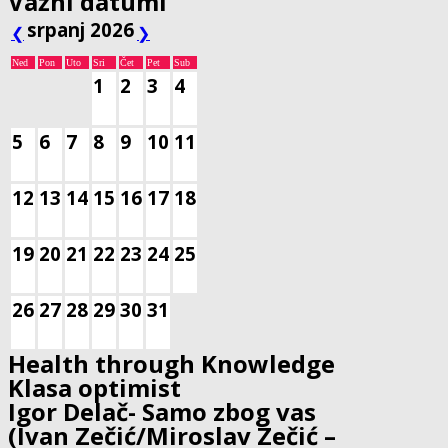
Važni datumi
srpanj 2026
❮
❯
Ned
Pon
Uto
Sri
Čet
Pet
Sub
1
2
3
4
5
6
7
8
9
10
11
12
13
14
15
16
17
18
19
20
21
22
23
24
25
26
27
28
29
30
31
Health through Knowledge
Klasa optimist
Igor Delač- Samo zbog vas
(Ivan Zečić/Miroslav Zečić –