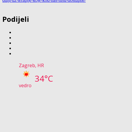
dulji-uz-terapije-
koje-kod-nas-nisu-dostupne/
Podijeli
Zagreb, HR
34°C
vedro