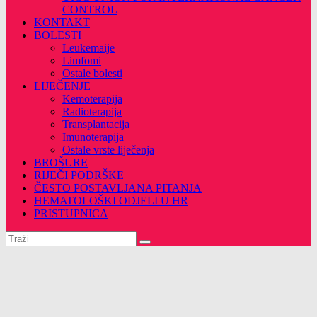
CONTROL
KONTAKT
BOLESTI
Leukemaije
Limfomi
Ostale bolesti
LIJEČENJE
Kemoterapija
Radioterapija
Transplantacija
Imunoterapija
Ostale vrste liječenja
BROŠURE
RIJEČI PODRŠKE
ČESTO POSTAVLJANA PITANJA
HEMATOLOŠKI ODJELI U HR
PRISTUPNICA