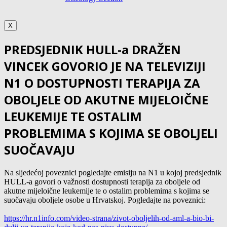
X
PREDSJEDNIK HULL-a DRAŽEN
VINCEK GOVORIO JE NA TELEVIZIJI
N1 O DOSTUPNOSTI TERAPIJA ZA
OBOLJELE OD AKUTNE MIJELOIČNE
LEUKEMIJE TE OSTALIM
PROBLEMIMA S KOJIMA SE OBOLJELI
SUOČAVAJU
Na sljedećoj poveznici pogledajte emisiju na N1 u kojoj predsjednik
HULL-a govori o važnosti dostupnosti terapija za oboljele od
akutne mijeloične leukemije te o ostalim problemima s kojima se
suočavaju oboljele osobe u Hrvatskoj. Pogledajte na poveznici:
https://hr.n1info.com/video-
strana/zivot-oboljelih-od-aml-
a-bio-bi-