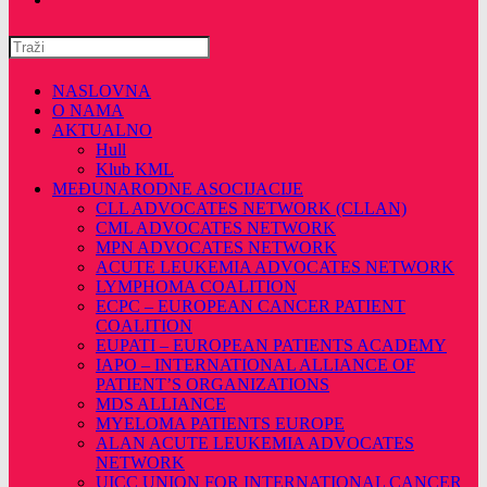
Pretražite
ovu
web
NASLOVNA
stranicu
O NAMA
AKTUALNO
Hull
Klub KML
MEĐUNARODNE ASOCIJACIJE
CLL ADVOCATES NETWORK (CLLAN)
CML ADVOCATES NETWORK
MPN ADVOCATES NETWORK
ACUTE LEUKEMIA ADVOCATES NETWORK
LYMPHOMA COALITION
ECPC – EUROPEAN CANCER PATIENT
COALITION
EUPATI – EUROPEAN PATIENTS ACADEMY
IAPO – INTERNATIONAL ALLIANCE OF
PATIENT’S ORGANIZATIONS
MDS ALLIANCE
MYELOMA PATIENTS EUROPE
ALAN ACUTE LEUKEMIA ADVOCATES
NETWORK
UICC UNION FOR INTERNATIONAL CANCER