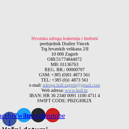
Hrvatska udruga leukemija i limfomi
predsjednik Dražen Vincek
Trg hrvatskih velikana 2/ll
10 000 Zagreb
OIB:51774844072
MB: 01136763
REG. BR.: 00000797
GSM: +385 (0)91 4873 561
TEL: +385 (0)1 4873 561
e-mail:
udruga.hull.zagreb@gmail.com
Web adresa:
www.hull.hr
IBAN: HR 36 2340 0091 1100 4711 4
SWIFT CODE: PBZGHR2X
acebook-
Twitter
Instagram
Youtube
f