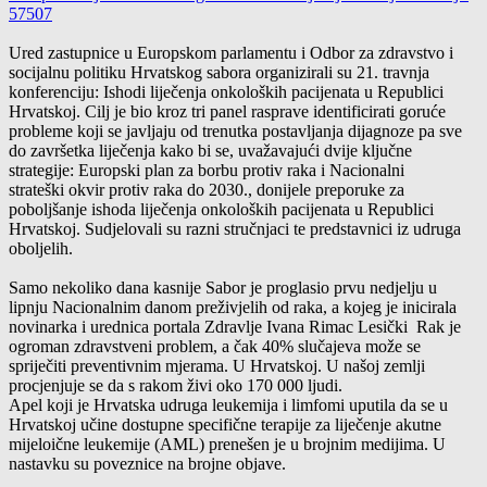
57507
Ured zastupnice u Europskom parlamentu i Odbor za zdravstvo i
socijalnu politiku Hrvatskog sabora organizirali su 21. travnja
konferenciju: Ishodi liječenja onkoloških pacijenata u Republici
Hrvatskoj. Cilj je bio kroz tri panel rasprave identificirati goruće
probleme koji se javljaju od trenutka postavljanja dijagnoze pa sve
do
završetka liječenja kako bi se, uvažavajući dvije ključne
strategije: Europski plan za borbu protiv raka i Nacionalni
strateški
okvir protiv raka do 2030., donijele preporuke za
poboljšanje ishoda liječenja onkoloških pacijenata u Republici
Hrvatskoj. Sudjelovali su razni stručnjaci te predstavnici iz udruga
oboljelih.
Samo nekoliko dana kasnije Sabor je proglasio prvu nedjelju u
lipnju Nacionalnim danom preživjelih od raka, a kojeg je inicirala
novinarka i urednica portala Zdravlje Ivana Rimac Lesički Rak je
ogroman zdravstveni problem, a čak 40% slučajeva može se
spriječiti preventivnim mjerama. U Hrvatskoj. U našoj zemlji
procjenjuje se da s rakom živi oko 170 000 ljudi.
Apel koji je Hrvatska udruga leukemija i limfomi uputila da se u
Hrvatskoj učine dostupne specifične terapije za liječenje akutne
mijeloične leukemije (AML) prenešen je u brojnim medijima. U
nastavku su poveznice na brojne objave.