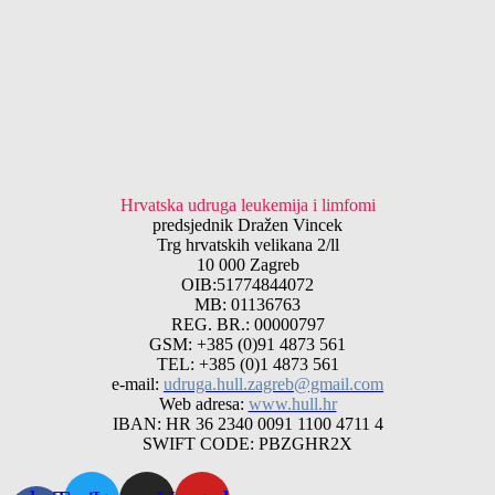
Hrvatska udruga leukemija i limfomi
predsjednik Dražen Vincek
Trg hrvatskih velikana 2/ll
10 000 Zagreb
OIB:51774844072
MB: 01136763
REG. BR.: 00000797
GSM: +385 (0)91 4873 561
TEL: +385 (0)1 4873 561
e-mail:
udruga.hull.zagreb@gmail.com
Web adresa:
www.hull.hr
IBAN: HR 36 2340 0091 1100 4711 4
SWIFT CODE: PBZGHR2X