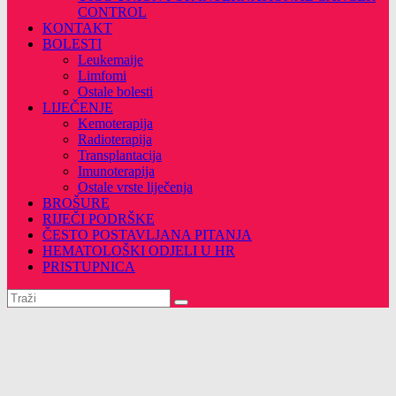
CONTROL
KONTAKT
BOLESTI
Leukemaije
Limfomi
Ostale bolesti
LIJEČENJE
Kemoterapija
Radioterapija
Transplantacija
Imunoterapija
Ostale vrste liječenja
BROŠURE
RIJEČI PODRŠKE
ČESTO POSTAVLJANA PITANJA
HEMATOLOŠKI ODJELI U HR
PRISTUPNICA