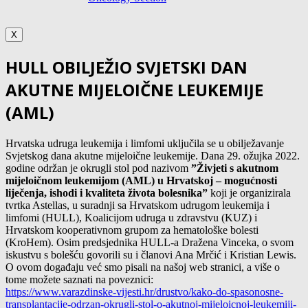
X
HULL OBILJEŽIO SVJETSKI DAN
AKUTNE MIJELOIČNE LEUKEMIJE
(AML)
Hrvatska udruga leukemija i limfomi uključila se u obilježavanje
Svjetskog dana akutne mijeloične leukemije.
Dana 29. ožujka 2022.
godine održan je okrugli stol pod nazivom
”Živjeti s akutnom
mijeloičnom leukemijom (AML) u Hrvatskoj – mogućnosti
liječenja, ishodi i kvaliteta života bolesnika”
koji je organizirala
tvrtka Astellas, u suradnji sa Hrvatskom udrugom leukemija i
limfomi (HULL), Koalicijom udruga u zdravstvu (KUZ) i
Hrvatskom kooperativnom grupom za hematološke bolesti
(KroHem). Osim predsjednika HULL-a Dražena Vinceka, o svom
iskustvu s bolešću govorili su i članovi Ana Mrčić i Kristian Lewis.
O ovom događaju već smo pisali na našoj web stranici, a više o
tome možete saznati na poveznici:
https://www.varazdinske-
vijesti.hr/drustvo/kako-do-
spasonosne-
transplantacije-
odrzan-okrugli-stol-o-akutnoj-
mijeloicnoj-leukemiji-