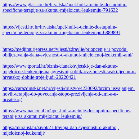
https://www.glasistre.hr/
hrvatska/apel-hull-a-ucinite-
dostupnim-
specificne-terapije-
za-akutnu-mijeloicnu-
leukemiju-791632
https://vijesti.hrt.hr/
hrvatska/apel-hull-a-ucinite-
dostupnim-
specificne-terapije-
za-akutnu-mijeloicnu-
leukemiju-6889891
https://medjimurjepress.net/
vijesti/zdravlje/priopcenje-u-
povodu-
obiljezavanja-dana-
svjesnosti-o-akutnoj-
mijeloicnoj-leukemiji-aml/
https://www.tportal.hr/biznis/
clanak/svjetski-je-dan-akutne-
mijeloicne-leukemije-
najagresivniji-oblik-ove-
bolesti-svaki-tjedan-u-
hrvatskoj-dobije-troje-ljudi-
20220421
https://varazdinski.net.hr/
vijesti/drustvo/4230692/brzim-
usvajanjem-
novih-terapija-do-
povecanja-stope-prezivljenja-
od-aml-a-u-
hrvatskoj/
https://www.nacional.hr/apel-
hull-a-ucinite-dostupnim-
specificne-
terapije-za-akutnu-
mijeloicnu-leukemiju/
https://muralist.hr/zivot/21-
travnja-dan-svjesnosti-o-
akutnoj-
mijeloicnoj-leukemiji/