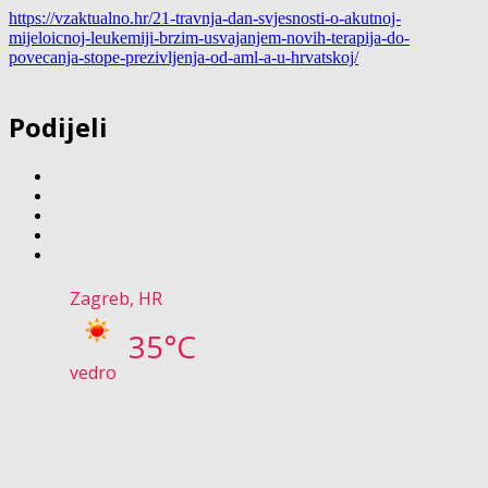
https://vzaktualno.hr/21-
travnja-dan-svjesnosti-o-
akutnoj-
mijeloicnoj-leukemiji-
brzim-usvajanjem-novih-
terapija-do-
povecanja-stope-
prezivljenja-od-aml-a-u-
hrvatskoj/
Podijeli
Zagreb, HR
35°C
vedro