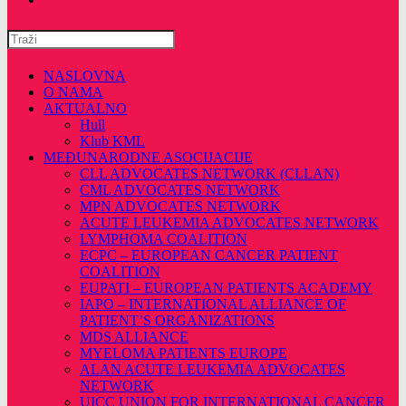
Pretražite
ovu
web
NASLOVNA
stranicu
O NAMA
AKTUALNO
Hull
Klub KML
MEĐUNARODNE ASOCIJACIJE
CLL ADVOCATES NETWORK (CLLAN)
CML ADVOCATES NETWORK
MPN ADVOCATES NETWORK
ACUTE LEUKEMIA ADVOCATES NETWORK
LYMPHOMA COALITION
ECPC – EUROPEAN CANCER PATIENT
COALITION
EUPATI – EUROPEAN PATIENTS ACADEMY
IAPO – INTERNATIONAL ALLIANCE OF
PATIENT’S ORGANIZATIONS
MDS ALLIANCE
MYELOMA PATIENTS EUROPE
ALAN ACUTE LEUKEMIA ADVOCATES
NETWORK
UICC UNION FOR INTERNATIONAL CANCER