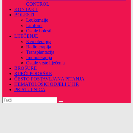
CONTROL
KONTAKT
BOLESTI
Leukemaije
Limfomi
Ostale bolesti
LIJEČENJE
Kemoterapija
Radioterapija
Transplantacija
Imunoterapija
Ostale vrste liječenja
BROŠURE
RIJEČI PODRŠKE
ČESTO POSTAVLJANA PITANJA
HEMATOLOŠKI ODJELI U HR
PRISTUPNICA