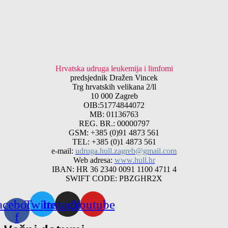
Hrvatska udruga leukemija i limfomi
predsjednik Dražen Vincek
Trg hrvatskih velikana 2/ll
10 000 Zagreb
OIB:51774844072
MB: 01136763
REG. BR.: 00000797
GSM: +385 (0)91 4873 561
TEL: +385 (0)1 4873 561
e-mail:
udruga.hull.zagreb@gmail.com
Web adresa:
www.hull.hr
IBAN: HR 36 2340 0091 1100 4711 4
SWIFT CODE: PBZGHR2X
acebook-
Twitter
Instagram
Youtube
f