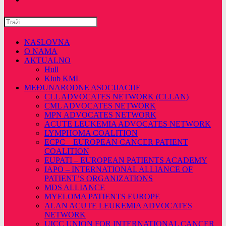
Pretražite
ovu
web
NASLOVNA
stranicu
O NAMA
AKTUALNO
Hull
Klub KML
MEĐUNARODNE ASOCIJACIJE
CLL ADVOCATES NETWORK (CLLAN)
CML ADVOCATES NETWORK
MPN ADVOCATES NETWORK
ACUTE LEUKEMIA ADVOCATES NETWORK
LYMPHOMA COALITION
ECPC – EUROPEAN CANCER PATIENT
COALITION
EUPATI – EUROPEAN PATIENTS ACADEMY
IAPO – INTERNATIONAL ALLIANCE OF
PATIENT’S ORGANIZATIONS
MDS ALLIANCE
MYELOMA PATIENTS EUROPE
ALAN ACUTE LEUKEMIA ADVOCATES
NETWORK
UICC UNION FOR INTERNATIONAL CANCER