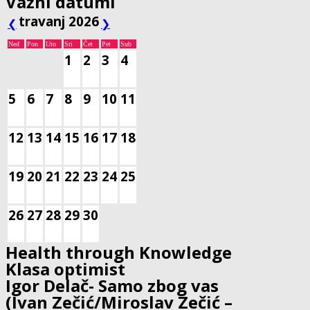
Važni datumi
travanj 2026
❮
❯
Ned
Pon
Uto
Sri
Čet
Pet
Sub
1
2
3
4
5
6
7
8
9
10
11
12
13
14
15
16
17
18
19
20
21
22
23
24
25
26
27
28
29
30
Health through Knowledge
Klasa optimist
Igor Delač- Samo zbog vas
(Ivan Zečić/Miroslav Zečić –