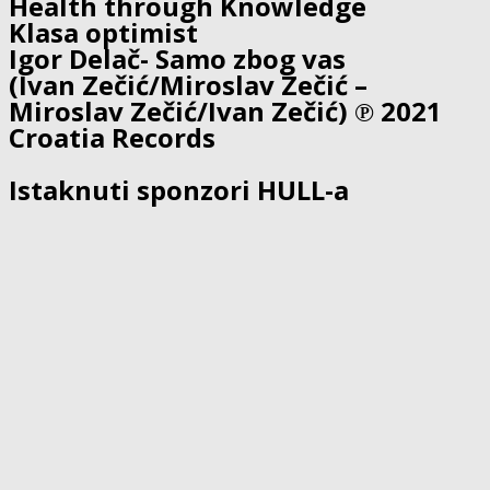
Health through Knowledge
Klasa optimist
Igor Delač- Samo zbog vas
(Ivan Zečić/Miroslav Zečić –
Miroslav Zečić/Ivan Zečić) ℗ 2021
Croatia Records
Istaknuti sponzori HULL-a