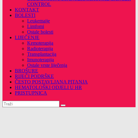
CONTROL
KONTAKT
BOLESTI
Leukemaije
Limfomi
Ostale bolesti
LIJEČENJE
Kemoterapija
Radioterapija
Transplantacija
Imunoterapija
Ostale vrste liječenja
BROŠURE
RIJEČI PODRŠKE
ČESTO POSTAVLJANA PITANJA
HEMATOLOŠKI ODJELI U HR
PRISTUPNICA