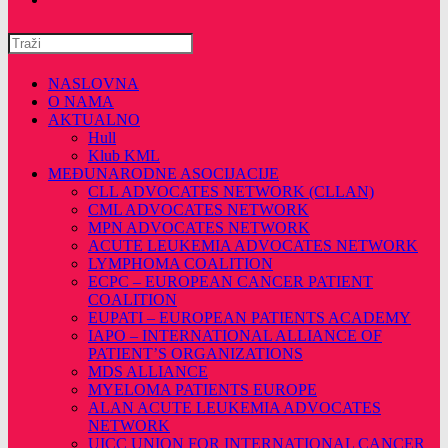
Pretražite
ovu
web
NASLOVNA
stranicu
O NAMA
AKTUALNO
Hull
Klub KML
MEĐUNARODNE ASOCIJACIJE
CLL ADVOCATES NETWORK (CLLAN)
CML ADVOCATES NETWORK
MPN ADVOCATES NETWORK
ACUTE LEUKEMIA ADVOCATES NETWORK
LYMPHOMA COALITION
ECPC – EUROPEAN CANCER PATIENT
COALITION
EUPATI – EUROPEAN PATIENTS ACADEMY
IAPO – INTERNATIONAL ALLIANCE OF
PATIENT’S ORGANIZATIONS
MDS ALLIANCE
MYELOMA PATIENTS EUROPE
ALAN ACUTE LEUKEMIA ADVOCATES
NETWORK
UICC UNION FOR INTERNATIONAL CANCER