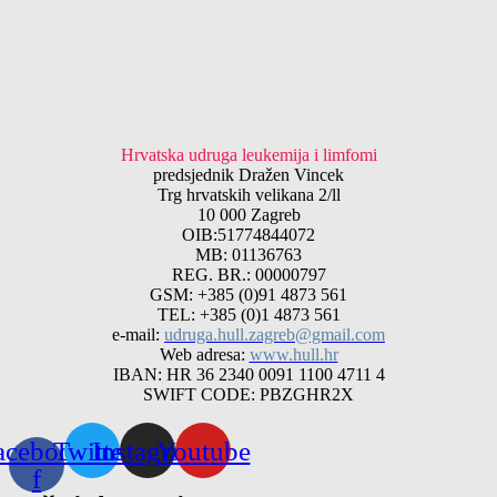
Hrvatska udruga leukemija i limfomi
predsjednik Dražen Vincek
Trg hrvatskih velikana 2/ll
10 000 Zagreb
OIB:51774844072
MB: 01136763
REG. BR.: 00000797
GSM: +385 (0)91 4873 561
TEL: +385 (0)1 4873 561
e-mail:
udruga.hull.zagreb@gmail.com
Web adresa:
www.hull.hr
IBAN: HR 36 2340 0091 1100 4711 4
SWIFT CODE: PBZGHR2X
acebook-
Twitter
Instagram
Youtube
f