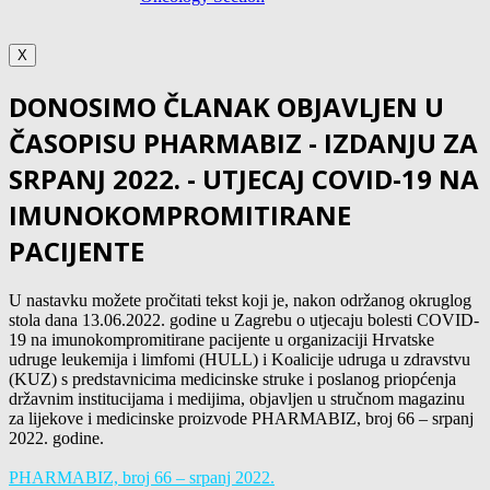
X
DONOSIMO ČLANAK OBJAVLJEN U
ČASOPISU PHARMABIZ - IZDANJU ZA
SRPANJ 2022. - UTJECAJ COVID-19 NA
IMUNOKOMPROMITIRANE
PACIJENTE
U nastavku možete pročitati tekst koji je, nakon održanog okruglog
stola dana 13.06.2022. godine u Zagrebu
o
utjecaju bolesti COVID-
19 na imunokompromitirane pacijente u organizaciji
Hrvatske
udruge leukemija i limfomi (HULL) i Koalicije udruga u zdravstvu
(KUZ) s predstavnicima medicinske struke i poslanog priopćenja
državnim institucijama i medijima, objavljen u stručnom magazinu
za lijekove i medicinske proizvode PHARMABIZ, broj 66 – srpanj
2022. godine.
PHARMABIZ, broj 66 – srpanj 2022.