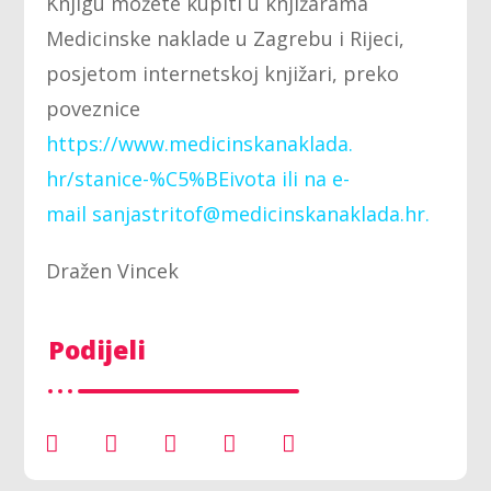
Knjigu možete kupiti u knjižarama
Medicinske naklade u Zagrebu i Rijeci,
posjetom internetskoj knjižari, preko
poveznice
https://www.medicinskanaklada.
hr/stanice-%C5%BEivota
ili na e-
mail
sanjastritof@
medicinskanaklada.hr
.
Dražen Vincek
Podijeli