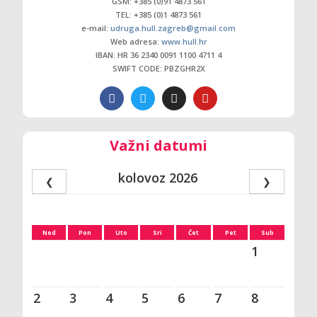
GSM: +385 (0)91 4873 561
TEL: +385 (0)1 4873 561
e-mail:
udruga.hull.zagreb@gmail.com
Web adresa:
www.hull.hr
IBAN: HR 36 2340 0091 1100 4711 4
SWIFT CODE: PBZGHR2X
Važni datumi
kolovoz 2026
❮
❯
Ned
Pon
Uto
Sri
Čet
Pet
Sub
1
2
3
4
5
6
7
8