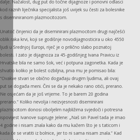
dalje. Nažalost, dug put do točne dijagnoze i ponovni odlasci
kod raznih liječnika specijalista još uvijek su česti za bolesnike
s diseminiranom plazmocitozom.
Unatoč činjenici da je diseminirani plazmocitom drugi najčešći
oblik raka krvi, koji se godišnje novodijagnosticira u oko 4550
ljudi u Srednjoj Europi, riječ je o prilično slabo poznatoj
bolesti. I zato je dijagnoza za 45-godišnjeg Ivana Pravicu iz
Hrvatske bila ne samo šok, već i potpuna zagonetka. Kada je
shvatio koliko je bolest ozbiljna, prva mu je pomisao bila:
“Ovakve stvari se obično događaju drugim ljudima, ali ovaj
put se događa meni. Čini se da je nekako rano otići, prerano.
Ne osjećam da je još vrijeme. To je barem 20 godina
prerano.“ Koliko nevolja i neizvjesnosti diseminirani
plazmocitom donosi oboljelim najbližima svjedoči i potresna
ispovijest Ivanove supruge Jelene: „Naš sin Pavel tada je imao
4 godine i nisam znala kako da mu kažem što je s taticom i
kada će se vratiti iz bolnice, jer to ni sama nisam znala.” Kad