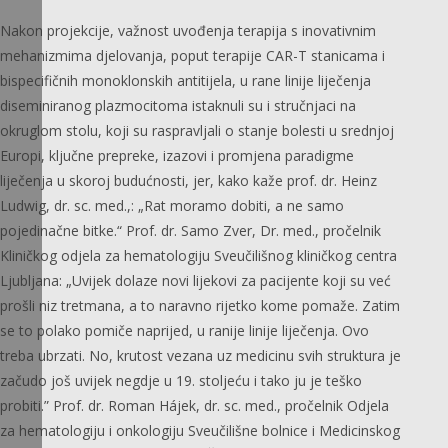
Nakon projekcije, važnost uvođenja terapija s inovativnim
mehanizmima djelovanja, poput terapije CAR-T stanicama i
bispecifičnih monoklonskih antitijela, u rane linije liječenja
diseminiranog plazmocitoma istaknuli su i stručnjaci na
okruglom stolu, koji su raspravljali o stanje bolesti u srednjoj
Europi, ključne prepreke, izazovi i promjena paradigme
liječenja u skoroj budućnosti, jer, kako kaže prof. dr. Heinz
Ludwig, dr. sc. med.,: „Rat moramo dobiti, a ne samo
pojedinačne bitke.“ Prof. dr. Samo Zver, Dr. med., pročelnik
Kliničkog odjela za hematologiju Sveučilišnog kliničkog centra
Ljubljana: „Uvijek dolaze novi lijekovi za pacijente koji su već
prošli niz tretmana, a to naravno rijetko kome pomaže. Zatim
se to polako pomiče naprijed, u ranije linije liječenja. Ovo
treba ubrzati. No, krutost vezana uz medicinu svih struktura je
začudo još uvijek negdje u 19. stoljeću i tako ju je teško
probiti.” Prof. dr. Roman Hájek, dr. sc. med., pročelnik Odjela
za hematologiju i onkologiju Sveučilišne bolnice i Medicinskog