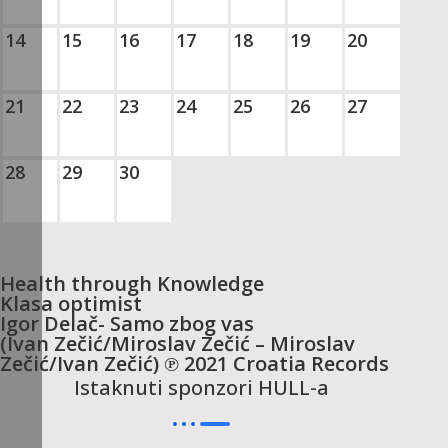
14
15
16
17
18
19
20
21
22
23
24
25
26
27
28
29
30
Health through Knowledge
Klasa optimist
Igor Delač- Samo zbog vas
(Ivan Zečić/Miroslav Zečić – Miroslav
Zečić/Ivan Zečić) ℗ 2021 Croatia Records
Istaknuti sponzori HULL-a