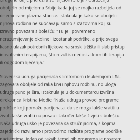
oboljelih od mijeloma Srbije kada joj se majka razboljela od
diseminirane plazma stanice. Istaknula je kako se oboljeli i
njihova rodbina ne suočavaju samo s izazovima koji su
izravno povezani s bolešću: “Tu je i povremeno
nerazumijevanje okoline i izostanak podrške, a prije svega
kasno ulazak potrebnih lijekova na srpski tržišta ili slab pristup
inovativnim terapijama, što rezultira nedostatkom tih terapija
ili odgodom liječenja.”
Slovenska udruga pacijenata s limfomom i leukemijom L&L
zagovara oboljele od raka krvi i njihovu rodbinu, no uloga
udruge puno je šira, istaknula je u dokumentarcu izvršna
direktorica Kristina Modic: “Naša udruga provodi programe
podrške koji pomažu pacijenata, da se mogu lakše vratiti u
život, lakše vratiti na posao i također lakše živjeti s bolešću.
Naša udruga usko je povezana sa stručnjacima, s kojima
zajednički razvijamo i provodimo različite programe podrške
pacijentima. Jedan od takvih temeljnih programa je program