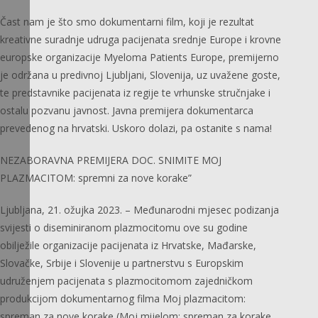
Čast nam je što smo dokumentarni film, koji je rezultat
kreativne suradnje udruga pacijenata srednje Europe i krovne
europske organizacije Myeloma Patients Europe, premijerno
je održana u predivnoj Ljubljani, Slovenija, uz uvažene goste,
te predstavnike pacijenata iz regije te vrhunske stručnjake i
ostalu pozvanu javnost. Javna premijera dokumentarca
prevedenog na hrvatski. Uskoro dolazi, pa ostanite s nama!
NEZABORAVNA PREMIJERA DOC. SNIMITE MOJ
PLAZMACITOM: spremni za nove korake”
Ljubljana, 21. ožujka 2023. – Međunarodni mjesec podizanja
svijesti o diseminiranom plazmocitomu ove su godine
obilježile organizacije pacijenata iz Hrvatske, Mađarske,
Slovačke, Srbije i Slovenije u partnerstvu s Europskim
udruženjem pacijenata s plazmocitomom zajedničkom
produkcijom dokumentarnog filma Moj plazmacitom:
spreman za nove korake (Moj mijelom: spreman za korake