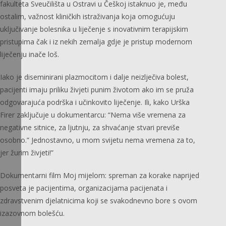
fakulteta Sveučilišta u Ostravi u Češkoj istaknuo je, među
ostalim, važnost kliničkih istraživanja koja omogućuju
uključivanje bolesnika u liječenje s inovativnim terapijskim
pristupima čak i iz nekih zemalja gdje je pristup modernom
liječenju inače loš.
Iako je diseminirani plazmocitom i dalje neizlječiva bolest,
pacijenti imaju priliku živjeti punim životom ako im se pruža
odgovarajuća podrška i učinkovito liječenje. Ili, kako Urška
Firer zaključuje u dokumentarcu: “Nema više vremena za
negativne sitnice, za ljutnju, za shvaćanje stvari previše
osobno.” Jednostavno, u mom svijetu nema vremena za to,
jer žurim živjeti!”
Dokumentarni film Moj mijelom: spreman za korake naprijed
posveta je pacijentima, organizacijama pacijenata i
zdravstvenim djelatnicima koji se svakodnevno bore s ovom
izazovnom bolešću.