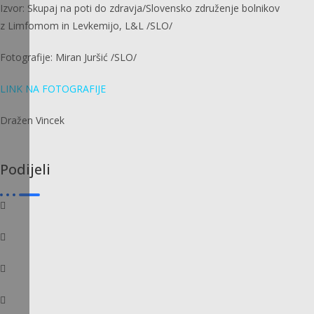
Izvor: Skupaj na poti do zdravja/Slovensko združenje bolnikov
z Limfomom in Levkemijo, L&L /SLO/
Fotografije: Miran Juršić /SLO/
LINK NA FOTOGRAFIJE
Dražen Vincek
Podijeli