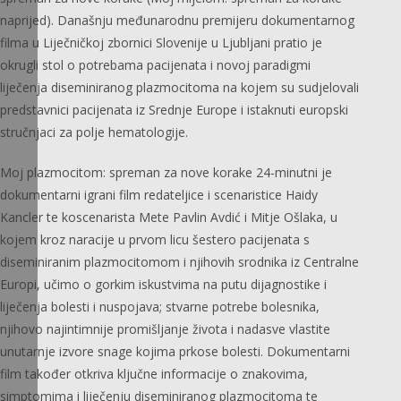
naprijed). Današnju međunarodnu premijeru dokumentarnog
filma u Liječničkoj zbornici Slovenije u Ljubljani pratio je
okrugli stol o potrebama pacijenata i novoj paradigmi
liječenja diseminiranog plazmocitoma na kojem su sudjelovali
predstavnici pacijenata iz Srednje Europe i istaknuti europski
stručnjaci za polje hematologije.
Moj plazmocitom: spreman za nove korake 24-minutni je
dokumentarni igrani film redateljice i scenaristice Haidy
Kancler te koscenarista Mete Pavlin Avdić i Mitje Ošlaka, u
kojem kroz naracije u prvom licu šestero pacijenata s
diseminiranim plazmocitomom i njihovih srodnika iz Centralne
Europi, učimo o gorkim iskustvima na putu dijagnostike i
liječenja bolesti i nuspojava; stvarne potrebe bolesnika,
njihovo najintimnije promišljanje života i nadasve vlastite
unutarnje izvore snage kojima prkose bolesti. Dokumentarni
film također otkriva ključne informacije o znakovima,
simptomima i liječenju diseminiranog plazmocitoma te