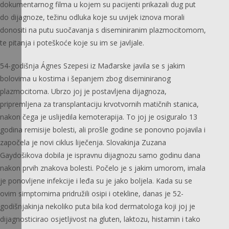
dokumentarnog filma u kojem su pacijenti prikazali dug put
do dijagnoze, težinu odluka koje su uvijek iznova morali
donositi na putu suočavanja s diseminiranim plazmocitomom,
te pitanja i poteškoće koje su im se javljale.
54-godišnja Ágnes Szepesi iz Mađarske javila se s jakim
bolovima u kostima i šepanjem zbog diseminiranog
plazmocitoma. Ubrzo joj je postavljena dijagnoza,
pripremljena za transplantaciju krvotvornih matičnih stanica,
nakon čega je uslijedila kemoterapija. To joj je osiguralo 13
godina remisije bolesti, ali prošle godine se ponovno pojavila i
započela je novi ciklus liječenja. Slovakinja Zuzana
Gaydošikova dobila je ispravnu dijagnozu samo godinu dana
nakon prvih znakova bolesti. Počelo je s jakim umorom, imala
je ponovljene infekcije i leđa su je jako boljela. Kada su se
ovim simptomima pridružili osipi i otekline, danas je 52-
godišnjakinja nekoliko puta bila kod dermatologa koji joj je
dijagnosticirao osjetljivost na gluten, laktozu, histamin i tako