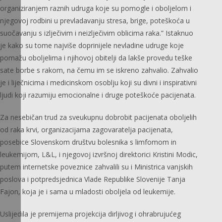
organiziranjem raznih udruga koje su pomogle i oboljelom i
njegovoj rodbini u prevladavanju stresa, brige, poteškoća u
suočavanju s izlječivim i neizlječivim oblicima raka.” Istaknuo
je kako su tome najviše doprinijele nevladine udruge koje
pomažu oboljelima i njihovoj obitelji da lakše provedu teške
sate borbe s rakom, na čemu im se iskreno zahvalio. Zahvalio
je i liječnicima i medicinskom osoblju koji su divni i inspirativni
ljudi koji razumiju emocionalne i druge poteškoće pacijenata.
Za nesebičan trud za sveukupnu dobrobit pacijenata oboljelih
od raka krvi, organizacijama zagovaratelja pacijenata,
posebice Slovenskom društvu bolesnika s limfomom in
leukemijom, L&L, i njegovoj izvršnoj direktorici Kristini Modic,
putem internetske poveznice zahvalili su i Ministrica vanjskih
poslova i potpredsjednica Vlade Republike Slovenije Tanja
Fajon, koja je i sama u mladosti oboljela od leukemije.
Uslijedila je premijerna projekcija dirljivog i ohrabrujućeg