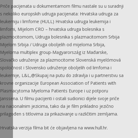
Priče pacijenata u dokumentarnom filmu nastale su u suradnji
s nekoliko europskih udruga pacijenata: Hrvatska udruga za
leukemiju i limfome (HULL) Hrvatska udruga leukemija i
limfomi, Mijelom CRO – hrvatska udruga bolesnika s
plazmocitomom, Udruga bolesnika s plazmacitomom Srbija
Mijelom Srbija / Udruga oboljelih od mijeloma Srbija,
Myeloma multiplex group-Magyarország iz Mađarske,
Slovačko udruženje za plazmocitome Slovenská myelómová
spoločnost i Slovensko udruženje oboljelih od limfoma i
leukemije, L&L,@Skupaj na putu do zdravlja i u partnerstvu sa
krovne organizacije European Association of Patients with
Plasmacytoma Myeloma Patients Europe i uz potporu
Janssena. U filmu pacijenti i ostali sudionici dijele svoje priče
na nacionalnim jezicima, tako da je film prikladno jezično
prilagođen s titlovima za prikazivanje u različitim zemljama.
Hrvatska verzija filma bit će objavljena na www.hull.hr.