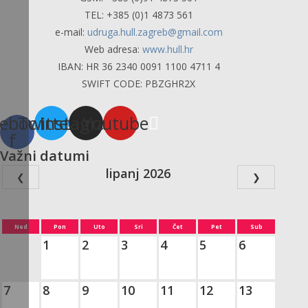
TEL: +385 (0)1 4873 561
e-mail:
udruga.hull.zagreb@gmail.com
Web adresa:
www.hull.hr
IBAN: HR 36 2340 0091 1100 4711 4
SWIFT CODE: PBZGHR2X
ebook-
Twitter
Instagram
Youtube
f
Važni datumi
lipanj 2026
❮
❯
Ned
Pon
Uto
Sri
Čet
Pet
Sub
1
2
3
4
5
6
7
8
9
10
11
12
13