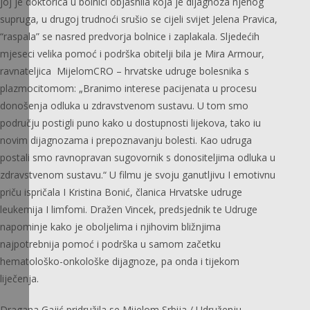
joj je doktorica u bolnici objasnila koja je dijagnoza njenog
supruga, u drugoj trudnoći srušio se cijeli svijet Jelena Pravica,
“raspala” se nasred predvorja bolnice i zaplakala. Sljedećih
mjeseci velika pomoć i podrška obitelji bila je Mira Armour,
ravnateljica MijelomCRO – hrvatske udruge bolesnika s
plazmocitomom: „Branimo interese pacijenata u procesu
donošenja odluka u zdravstvenom sustavu. U tom smo
području postigli puno kako u dostupnosti lijekova, tako iu
novim dijagnozama i prepoznavanju bolesti. Kao udruga
postali smo ravnopravan sugovornik s donositeljima odluka u
zdravstvenom sustavu.“ U filmu je svoju ganutljivu I emotivnu
priču ispričala I Kristina Bonić, članica Hrvatske udruge
leukemija I limfomi. Dražen Vincek, predsjednik te Udruge
napominje kako je oboljelima i njihovim bližnjima
najpotrebnija pomoć i podrška u samom začetku
hematološko-onkološke dijagnoze, pa onda i tijekom
liječenja.
Dragana Gajić pridružila se Mijelom Srbija / Udruženju