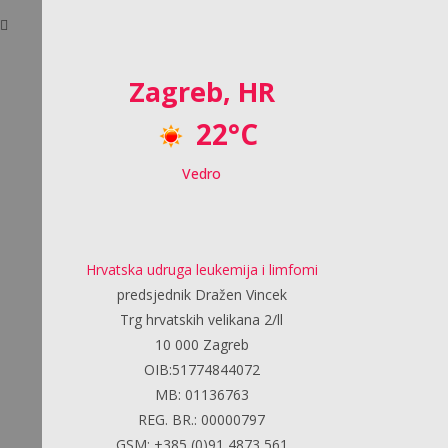
Zagreb, HR
22°C
Vedro
Hrvatska udruga leukemija i limfomi
predsjednik Dražen Vincek
Trg hrvatskih velikana 2/ll
10 000 Zagreb
OIB:51774844072
MB: 01136763
REG. BR.: 00000797
GSM: +385 (0)91 4873 561