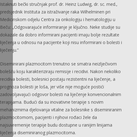
Istaknuti bečki stručnjak prof. dr. Heinz Ludwig, dr. sc. med.,
predsjednik Instituta za istraživanje raka Wilhelminen pri
Medicinskom odjelu Centra za onkologiju i hematologiju u
Beču: „Odgovarajuće informiranje je ključno. Neke studije su
dokazale da dobro informirani pacijenti imaju bolje rezultate
liječenja u odnosu na pacijente koji nisu informirani o bolesti i
liječenju.”
Diseminirani plazmocitom trenutno se smatra neizlječivom
bolešću koju karakteriziraju remisije i recidivi. Nakon nekoliko
recidiva bolesti, bolesnici postaju rezistentni na liječenje, a
prognoza bolesti je loša, jer više nije moguće postići
zadovoljavajući odgovor bolesti na liječenje konvencionalnim
terapijama. Budući da su inovativne terapije s novim
mehanizmima djelovanja vitalne za bolesnike s diseminiranim
plazmocitomom, pacijenti i njihovi rođaci žele da
najsuvremenije terapije budu dostupne u ranijim linijama
liječenja diseminiranog plazmocitoma.