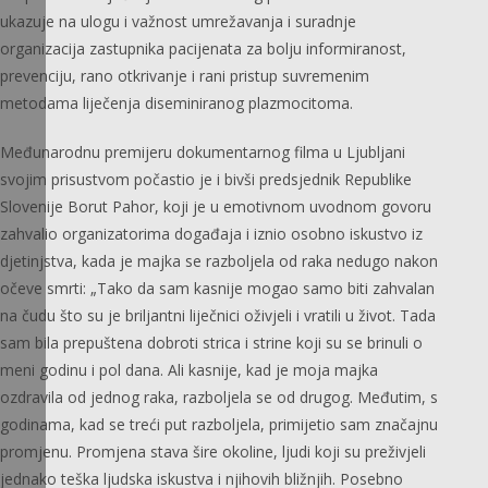
ukazuje na ulogu i važnost umrežavanja i suradnje
organizacija zastupnika pacijenata za bolju informiranost,
prevenciju, rano otkrivanje i rani pristup suvremenim
metodama liječenja diseminiranog plazmocitoma.
Međunarodnu premijeru dokumentarnog filma u Ljubljani
svojim prisustvom počastio je i bivši predsjednik Republike
Slovenije Borut Pahor, koji je u emotivnom uvodnom govoru
zahvalio organizatorima događaja i iznio osobno iskustvo iz
djetinjstva, kada je majka se razboljela od raka nedugo nakon
očeve smrti: „Tako da sam kasnije mogao samo biti zahvalan
na čudu što su je briljantni liječnici oživjeli i vratili u život. Tada
sam bila prepuštena dobroti strica i strine koji su se brinuli o
meni godinu i pol dana. Ali kasnije, kad je moja majka
ozdravila od jednog raka, razboljela se od drugog. Međutim, s
godinama, kad se treći put razboljela, primijetio sam značajnu
promjenu. Promjena stava šire okoline, ljudi koji su preživjeli
jednako teška ljudska iskustva i njihovih bližnjih. Posebno