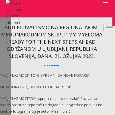
Preskoči
na
sadržaj
SUDJELOVALI SMO NA REGIONALNOM,
MEĐUNARODNOM SKUPU "MY MYELOMA
: READY FOR THE NEXT STEPS AHEAD"
ODRŽANOM U LJUBLJANI, REPUBLIKA
SLOVENIJA, DANA 21. OŽUJKA 2023.
“MOJ PLAZMOCITTOM: SPREMNI ZA NOVE KORAKE”:
NEZABORAVNO, DIRNUTO, OHRABRUJUĆE!
“MOJ PLAZMOCITOM: spremni za nove korake” Pozivamo
vas da pročitate reportažu s događaja i pogledate prve, ali ne
i jedine fotografije čiji je autor Miran Juršič.