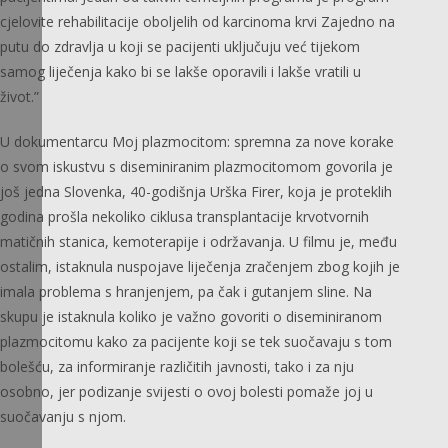
cjelovite rehabilitacije oboljelih od karcinoma krvi Zajedno na
putu do zdravlja u koji se pacijenti uključuju već tijekom
samog liječenja kako bi se lakše oporavili i lakše vratili u
život.”
U dokumentarcu Moj plazmocitom: spremna za nove korake
o svom iskustvu s diseminiranim plazmocitomom govorila je
još jedna Slovenka, 40-godišnja Urška Firer, koja je proteklih
godina prošla nekoliko ciklusa transplantacije krvotvornih
matičnih stanica, kemoterapije i održavanja. U filmu je, među
ostalim, istaknula nuspojave liječenja zračenjem zbog kojih je
imala problema s hranjenjem, pa čak i gutanjem sline. Na
skupu je istaknula koliko je važno govoriti o diseminiranom
plazmocitomu kako za pacijente koji se tek suočavaju s tom
bolešću, za informiranje različitih javnosti, tako i za nju
osobno, jer podizanje svijesti o ovoj bolesti pomaže joj u
suočavanju s njom.