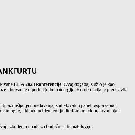
RANKFURTU
ekivane
EHA 2023 konferencije
. Ovaj događaj služio je kao
laze i inovacije u području hematologije. Konferencija je predstavila
uti razmišljanja i predavanja, sudjelovati u panel raspravama i
ematologije, uključujući leukemiju, limfom, mijelom, krvarenja i
osjećaj uzbuđenja i nade za budućnost hematologije.