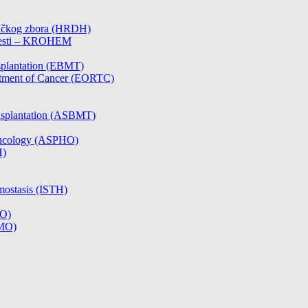
čničkog zbora (HRDH)
olesti – KROHEM
splantation (EBMT)
atment of Cancer (EORTC)
nsplantation (ASBMT)
/Oncology (ASPHO)
H)
mostasis (ISTH)
CO)
SMO)