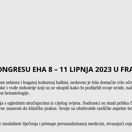
NGRESU EHA 8 – 11 LIPNJA 2023 U F
 sektoru i bogatoj kulturnoj baštini, nedavno je bila domaćin vrlo oč
e i vođe industrije koji su se okupili kako bi podijelili svoje uvide, na
ost hematologije.
s uglednim stručnjacima iz cijelog svijeta. Sudionici su imali priliku č
e znanosti do kliničke prakse. Sesije su obuhvatile različite aspekte h
ve modalitete liječenja i pristupe personaliziranoj medicini, stvarajući 