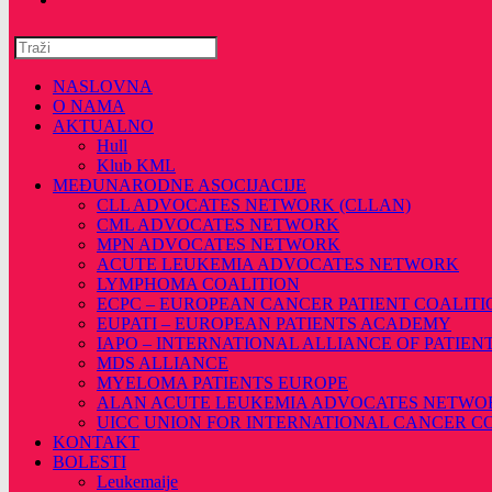
Pretražite
ovu
web
NASLOVNA
stranicu
O NAMA
AKTUALNO
Hull
Klub KML
MEĐUNARODNE ASOCIJACIJE
CLL ADVOCATES NETWORK (CLLAN)
CML ADVOCATES NETWORK
MPN ADVOCATES NETWORK
ACUTE LEUKEMIA ADVOCATES NETWORK
LYMPHOMA COALITION
ECPC – EUROPEAN CANCER PATIENT COALITI
EUPATI – EUROPEAN PATIENTS ACADEMY
IAPO – INTERNATIONAL ALLIANCE OF PATIEN
MDS ALLIANCE
MYELOMA PATIENTS EUROPE
ALAN ACUTE LEUKEMIA ADVOCATES NETWO
UICC UNION FOR INTERNATIONAL CANCER 
KONTAKT
BOLESTI
Leukemaije