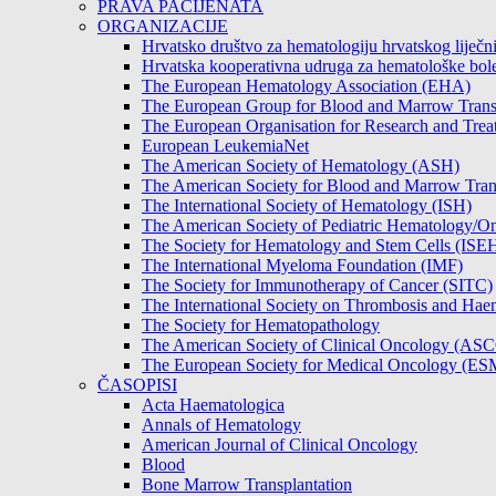
PRAVA PACIJENATA
ORGANIZACIJE
Hrvatsko društvo za hematologiju hrvatskog lije
Hrvatska kooperativna udruga za hematološke b
The European Hematology Association (EHA)
The European Group for Blood and Marrow Tran
The European Organisation for Research and Tre
European LeukemiaNet
The American Society of Hematology (ASH)
The American Society for Blood and Marrow Tra
The International Society of Hematology (ISH)
The American Society of Pediatric Hematology
The Society for Hematology and Stem Cells (ISE
The International Myeloma Foundation (IMF)
The Society for Immunotherapy of Cancer (SITC)
The International Society on Thrombosis and Hae
The Society for Hematopathology
The American Society of Clinical Oncology (AS
The European Society for Medical Oncology (E
ČASOPISI
Acta Haematologica
Annals of Hematology
American Journal of Clinical Oncology
Blood
Bone Marrow Transplantation