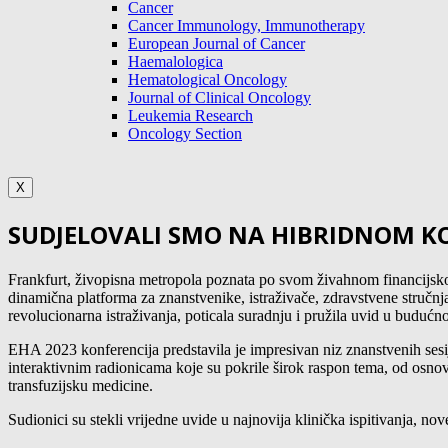
Cancer
Cancer Immunology, Immunotherapy
European Journal of Cancer
Haemalologica
Hematological Oncology
Journal of Clinical Oncology
Leukemia Research
Oncology Section
X
SUDJELOVALI SMO NA HIBRIDNOM KO
Frankfurt, živopisna metropola poznata po svom živahnom financijskom
dinamična platforma za znanstvenike, istraživače, zdravstvene stručnjak
revolucionarna istraživanja, poticala suradnju i pružila uvid u budućn
EHA 2023 konferencija predstavila je impresivan niz znanstvenih sesija 
interaktivnim radionicama koje su pokrile širok raspon tema, od osnovn
transfuzijsku medicine.
Sudionici su stekli vrijedne uvide u najnovija klinička ispitivanja, no