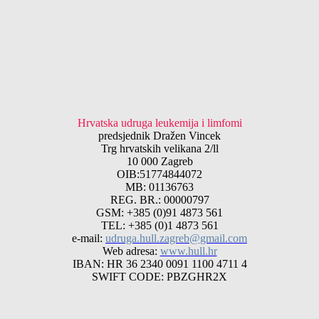
Hrvatska udruga leukemija i limfomi
predsjednik Dražen Vincek
Trg hrvatskih velikana 2/ll
10 000 Zagreb
OIB:51774844072
MB: 01136763
REG. BR.: 00000797
GSM: +385 (0)91 4873 561
TEL: +385 (0)1 4873 561
e-mail:
udruga.hull.zagreb@gmail.com
Web adresa:
www.hull.hr
IBAN: HR 36 2340 0091 1100 4711 4
SWIFT CODE: PBZGHR2X