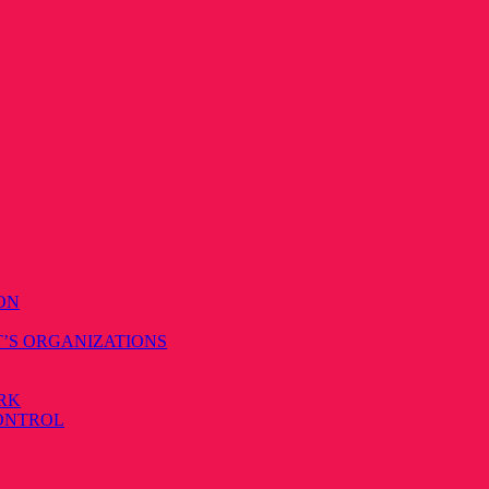
ON
T’S ORGANIZATIONS
RK
CONTROL