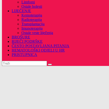
Limfomi
Ostale bolesti
LIJEČENJE
Kemoterapija
Radioterapija
Transplantacija
Imunoterapija
Ostale vrste liječenja
BROŠURE
RIJEČI PODRŠKE
ČESTO POSTAVLJANA PITANJA
HEMATOLOŠKI ODJELI U HR
PRISTUPNICA