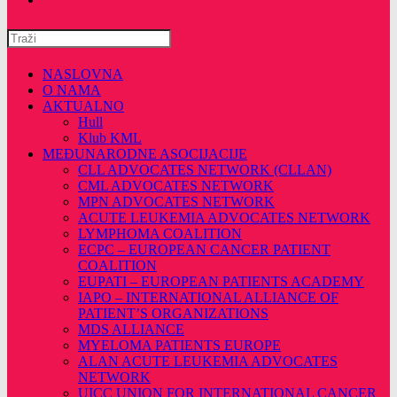
Pretražite
ovu
web
NASLOVNA
stranicu
O NAMA
AKTUALNO
Hull
Klub KML
MEĐUNARODNE ASOCIJACIJE
CLL ADVOCATES NETWORK (CLLAN)
CML ADVOCATES NETWORK
MPN ADVOCATES NETWORK
ACUTE LEUKEMIA ADVOCATES NETWORK
LYMPHOMA COALITION
ECPC – EUROPEAN CANCER PATIENT
COALITION
EUPATI – EUROPEAN PATIENTS ACADEMY
IAPO – INTERNATIONAL ALLIANCE OF
PATIENT’S ORGANIZATIONS
MDS ALLIANCE
MYELOMA PATIENTS EUROPE
ALAN ACUTE LEUKEMIA ADVOCATES
NETWORK
UICC UNION FOR INTERNATIONAL CANCER