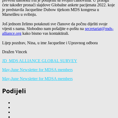
prevesti datoteku i/ili je podijeliti sa svojim članovima. U prilogu
ćete također pronaći slajdove Globalne ankete pacijenata 2022. koje
je predstavila Jacqueline Dubow tijekom MDS kongresa u
Marseilleu u svibnju.
Još jednom želimo potaknuti sve članove da počnu dijeliti svoje
vijesti s nama. Slobodno nam pošaljite e-poštu na
secretariat@mds-
alliance.org
kako bismo vas kontaktirali.
Lijep pozdrav, Nina, u ime Jacqueline i Upravnog odbora
Dražen Vincek
JD_MDS ALLIANCE GLOBAL SURVEY
May-June Newsletter for MDSA members
May-June Newsletter for MDSA members
Podijeli