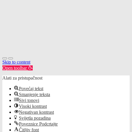
Skip to content
Open toolbar
Alati za pristupačnost
Povećaj tekst
Smanjenje teksta
Sivi tonovi
Visoki kontrast
Negativan kontrast
Svijetla pozadina
Poveznice Podcrtajte
Čitljiv font