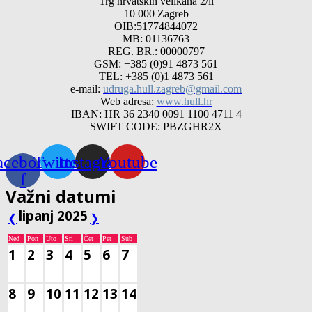
Trg hrvatskih velikana 2/ll
10 000 Zagreb
OIB:51774844072
MB: 01136763
REG. BR.: 00000797
GSM: +385 (0)91 4873 561
TEL: +385 (0)1 4873 561
e-mail:
udruga.hull.zagreb@gmail.com
Web adresa:
www.hull.hr
IBAN: HR 36 2340 0091 1100 4711 4
SWIFT CODE: PBZGHR2X
acebook-
Twitter
Instagram
Youtube
f
Važni datumi
lipanj 2025
❮
❯
Ned
Pon
Uto
Sri
Čet
Pet
Sub
1
2
3
4
5
6
7
8
9
10
11
12
13
14