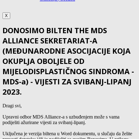
X
DONOSIMO BILTEN THE MDS
ALLIANCE SEKRETARIAT-A
(MEĐUNARODNE ASOCIJACIJE KOJA
OKUPLJA OBOLJELE OD
MIJELODISPLASTIČNOG SINDROMA -
MDS-a) - VIJESTI ZA SVIBANJ-LIPANJ
2023.
Dragi svi,
Upravni odbor MDS Alliance-a s uzbuđenjem može s vama
podijeliti ažurirane vijesti za svibanj-lipanj.
Uključena je verzija biltena u Word dokumentu, u slučaju da želite