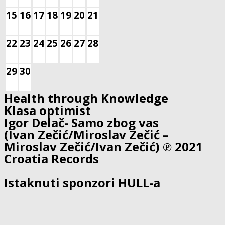
15
16
17
18
19
20
21
22
23
24
25
26
27
28
29
30
Health through Knowledge
Klasa optimist
Igor Delač- Samo zbog vas
(Ivan Zečić/Miroslav Zečić –
Miroslav Zečić/Ivan Zečić) ℗ 2021
Croatia Records
Istaknuti sponzori HULL-a