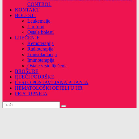
CONTROL
KONTAKT
BOLESTI
Leukemaije
Limfomi
Ostale bolesti
LIJEČENJE
Kemoterapija
Radioterapija
Transplantacija
Imunoterapija
Ostale vrste liječenja
BROŠURE
RIJEČI PODRŠKE
ČESTO POSTAVLJANA PITANJA
HEMATOLOŠKI ODJELI U HR
PRISTUPNICA