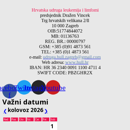
Hrvatska udruga leukemija i limfomi
predsjednik Dražen Vincek
Trg hrvatskih velikana 2/ll
10 000 Zagreb
OIB:51774844072
MB: 01136763
REG. BR.: 00000797
GSM: +385 (0)91 4873 561
TEL: +385 (0)1 4873 561
e-mail:
udruga.hull.zagreb@gmail.com
Web adresa:
www.hull.hr
IBAN: HR 36 2340 0091 1100 4711 4
SWIFT CODE: PBZGHR2X
acebook-
Twitter
Instagram
Youtube
f
Važni datumi
kolovoz 2026
❮
❯
Ned
Pon
Uto
Sri
Čet
Pet
Sub
1