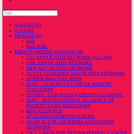
Pretražite
ovu
web
NASLOVNA
stranicu
O NAMA
AKTUALNO
Hull
Klub KML
MEĐUNARODNE ASOCIJACIJE
CLL ADVOCATES NETWORK (CLLAN)
CML ADVOCATES NETWORK
MPN ADVOCATES NETWORK
ACUTE LEUKEMIA ADVOCATES NETWORK
LYMPHOMA COALITION
ECPC – EUROPEAN CANCER PATIENT
COALITION
EUPATI – EUROPEAN PATIENTS ACADEMY
IAPO – INTERNATIONAL ALLIANCE OF
PATIENT’S ORGANIZATIONS
MDS ALLIANCE
MYELOMA PATIENTS EUROPE
ALAN ACUTE LEUKEMIA ADVOCATES
NETWORK
UICC UNION FOR INTERNATIONAL CANCER