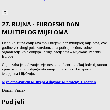
X
27. RUJNA - EUROPSKI DAN
MULTIPLOG MIJELOMA
Dana 27. rujna obilježavamo Europski dan multiplog mijeloma, ove
godine već drugi puta zaredom, a na poticaj međunarodne
organizacije koja okuplja udruge pacijenata – Myeloma Patients
Europe.
Cilj i svrha je podizanje svjesnosti o toj hematološkoj bolesti, ranom
i pravovremenom dijagnosticiranju, a posebice dostupnosti
terapijama i liječenju.
Myeloma-Patients-Europe-Diagnosis-Pathway_Croatian
Dražen Vincek
Podijeli