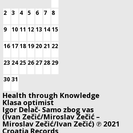
2
3
4
5
6
7
8
9
10
11
12
13
14
15
16
17
18
19
20
21
22
23
24
25
26
27
28
29
30
31
Health through Knowledge
Klasa optimist
Igor Delač- Samo zbog vas
(Ivan Zečić/Miroslav Zečić –
Miroslav Zečić/Ivan Zečić) ℗ 2021
Croatia Records