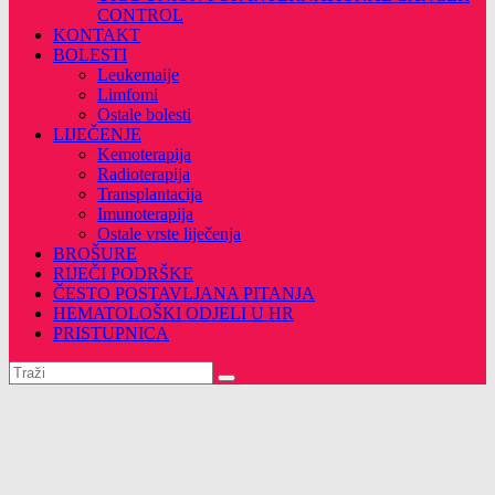
CONTROL
KONTAKT
BOLESTI
Leukemaije
Limfomi
Ostale bolesti
LIJEČENJE
Kemoterapija
Radioterapija
Transplantacija
Imunoterapija
Ostale vrste liječenja
BROŠURE
RIJEČI PODRŠKE
ČESTO POSTAVLJANA PITANJA
HEMATOLOŠKI ODJELI U HR
PRISTUPNICA