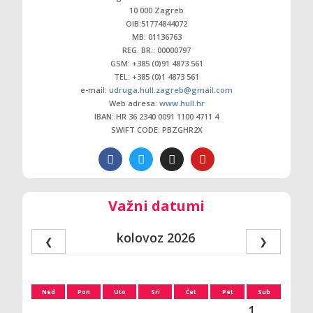
10 000 Zagreb
OIB:51774844072
MB: 01136763
REG. BR.: 00000797
GSM: +385 (0)91 4873 561
TEL: +385 (0)1 4873 561
e-mail:
udruga.hull.zagreb@gmail.com
Web adresa:
www.hull.hr
IBAN: HR 36 2340 0091 1100 4711 4
SWIFT CODE: PBZGHR2X
Važni datumi
kolovoz 2026
❮
❯
Ned
Pon
Uto
Sri
Čet
Pet
Sub
1