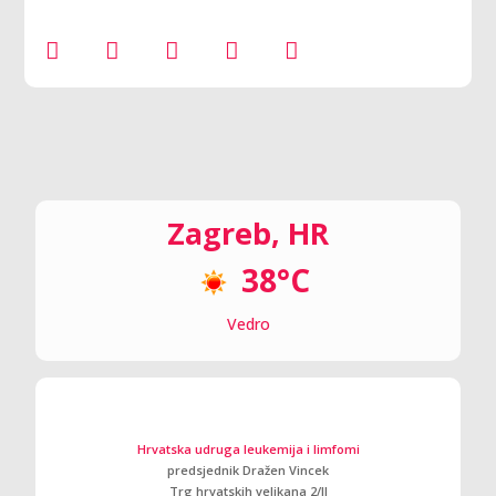
Zagreb, HR
38°C
Vedro
Hrvatska udruga leukemija i limfomi
predsjednik Dražen Vincek
Trg hrvatskih velikana 2/ll