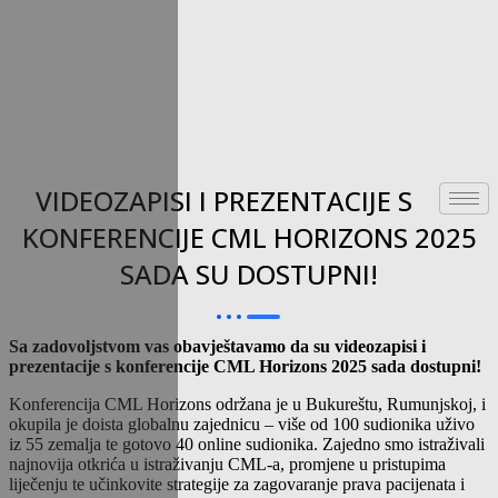
VIDEOZAPISI I PREZENTACIJE S
KONFERENCIJE CML HORIZONS 2025
SADA SU DOSTUPNI!
Sa zadovoljstvom vas obavještavamo da su videozapisi i
prezentacije s konferencije CML Horizons 2025 sada dostupni!
Konferencija CML Horizons održana je u Bukureštu, Rumunjskoj, i
okupila je doista globalnu zajednicu – više od 100 sudionika uživo
iz 55 zemalja te gotovo 40 online sudionika. Zajedno smo istraživali
najnovija otkrića u istraživanju CML-a, promjene u pristupima
liječenju te učinkovite strategije za zagovaranje prava pacijenata i