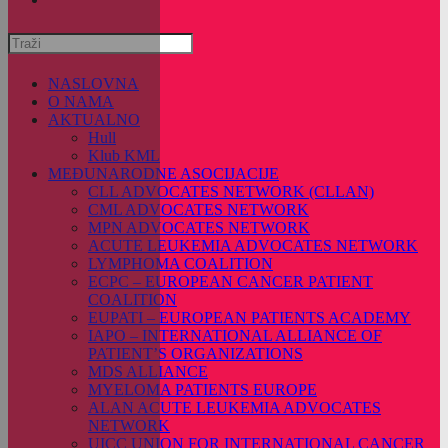
Pretražite
ovu
web
NASLOVNA
stranicu
O NAMA
AKTUALNO
Hull
Klub KML
MEĐUNARODNE ASOCIJACIJE
CLL ADVOCATES NETWORK (CLLAN)
CML ADVOCATES NETWORK
MPN ADVOCATES NETWORK
ACUTE LEUKEMIA ADVOCATES NETWORK
LYMPHOMA COALITION
ECPC – EUROPEAN CANCER PATIENT
COALITION
EUPATI – EUROPEAN PATIENTS ACADEMY
IAPO – INTERNATIONAL ALLIANCE OF
PATIENT’S ORGANIZATIONS
MDS ALLIANCE
MYELOMA PATIENTS EUROPE
ALAN ACUTE LEUKEMIA ADVOCATES
NETWORK
UICC UNION FOR INTERNATIONAL CANCER