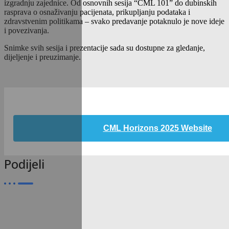
izgradnju zajednice. Od osnovnih sesija “CML 101” do dubinskih
rasprava o osnaživanju pacijenata, prikupljanju podataka i
zdravstvenim politikama – svako predavanje potaknulo je nove ideje
i povezivanja.
Snimke svih sesija i prezentacije sada su dostupne za gledanje,
dijeljenje i preuzimanje.
CML Horizons 2025 Website
Podijeli