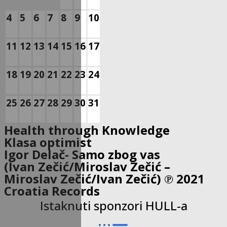
4
5
6
7
8
9
10
11
12
13
14
15
16
17
18
19
20
21
22
23
24
25
26
27
28
29
30
31
Health through Knowledge
Klasa optimist
Igor Delač- Samo zbog vas
(Ivan Zečić/Miroslav Zečić –
Miroslav Zečić/Ivan Zečić) ℗ 2021
Croatia Records
Istaknuti sponzori HULL-a