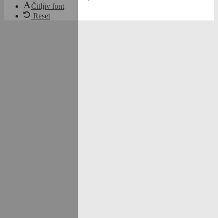
Čitljiv font
Reset