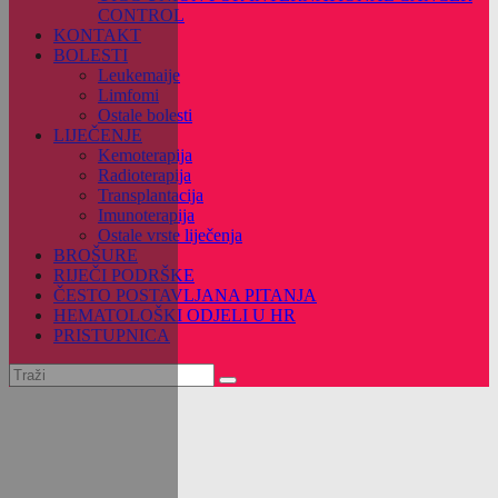
CONTROL
KONTAKT
BOLESTI
Leukemaije
Limfomi
Ostale bolesti
LIJEČENJE
Kemoterapija
Radioterapija
Transplantacija
Imunoterapija
Ostale vrste liječenja
BROŠURE
RIJEČI PODRŠKE
ČESTO POSTAVLJANA PITANJA
HEMATOLOŠKI ODJELI U HR
PRISTUPNICA