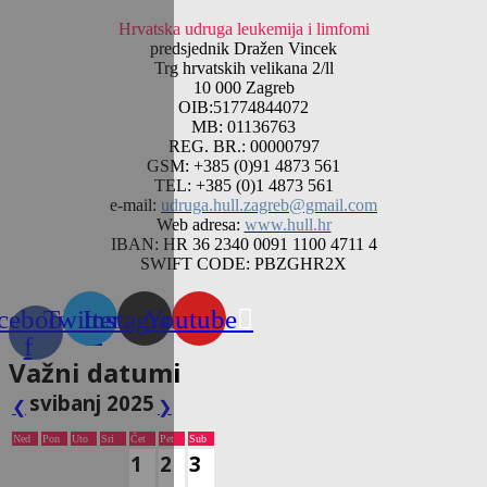
Hrvatska udruga leukemija i limfomi
predsjednik Dražen Vincek
Trg hrvatskih velikana 2/ll
10 000 Zagreb
OIB:51774844072
MB: 01136763
REG. BR.: 00000797
GSM: +385 (0)91 4873 561
TEL: +385 (0)1 4873 561
e-mail:
udruga.hull.zagreb@gmail.com
Web adresa:
www.hull.hr
IBAN: HR 36 2340 0091 1100 4711 4
SWIFT CODE: PBZGHR2X
cebook-
Twitter
Instagram
Youtube
f
Važni datumi
svibanj 2025
❮
❯
Ned
Pon
Uto
Sri
Čet
Pet
Sub
1
2
3