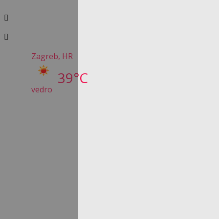
Zagreb, HR
39°C
vedro