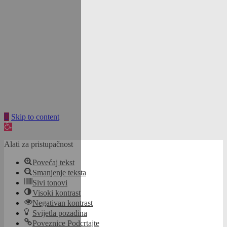
Skip to content
Open
toolbar
Alati za pristupačnost
Povećaj tekst
Smanjenje teksta
Sivi tonovi
Visoki kontrast
Negativan kontrast
Svijetla pozadina
Poveznice Podcrtajte