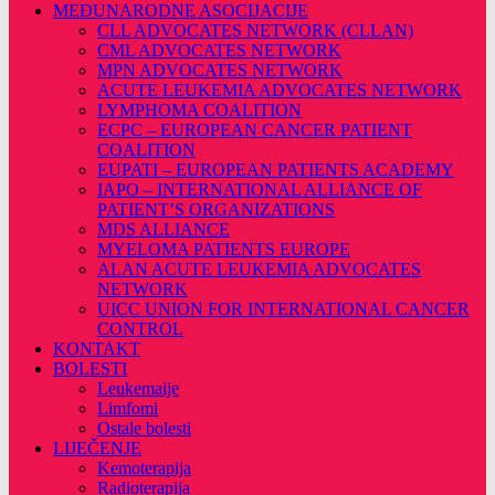
MEĐUNARODNE ASOCIJACIJE
CLL ADVOCATES NETWORK (CLLAN)
CML ADVOCATES NETWORK
MPN ADVOCATES NETWORK
ACUTE LEUKEMIA ADVOCATES NETWORK
LYMPHOMA COALITION
ECPC – EUROPEAN CANCER PATIENT
COALITION
EUPATI – EUROPEAN PATIENTS ACADEMY
IAPO – INTERNATIONAL ALLIANCE OF
PATIENT’S ORGANIZATIONS
MDS ALLIANCE
MYELOMA PATIENTS EUROPE
ALAN ACUTE LEUKEMIA ADVOCATES
NETWORK
UICC UNION FOR INTERNATIONAL CANCER
CONTROL
KONTAKT
BOLESTI
Leukemaije
Limfomi
Ostale bolesti
LIJEČENJE
Kemoterapija
Radioterapija