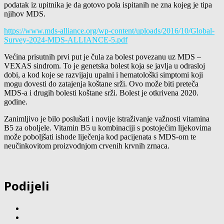
podatak iz upitnika je da gotovo pola ispitanih ne zna kojeg je tipa
njihov MDS.
https://www.mds-alliance.org/wp-content/uploads/2016/10/Global-
Survey-2024-MDS-ALLIANCE-5.pdf
Većina prisutnih prvi put je čula za bolest povezanu uz MDS –
VEXAS sindrom. To je genetska bolest koja se javlja u odrasloj
dobi, a kod koje se razvijaju upalni i hematološki simptomi koji
mogu dovesti do zatajenja koštane srži. Ovo može biti preteča
MDS-a i drugih bolesti koštane srži. Bolest je otkrivena 2020.
godine.
Zanimljivo je bilo poslušati i novije istraživanje važnosti vitamina
B5 za oboljele. Vitamin B5 u kombinaciji s postojećim lijekovima
može poboljšati ishode liječenja kod pacijenata s MDS-om te
neučinkovitom proizvodnjom crvenih krvnih zrnaca.
Podijeli