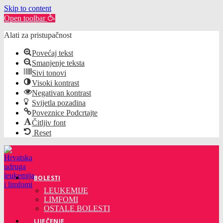
Skip to content
Open toolbar
Alati za pristupačnost
Povećaj tekst
Smanjenje teksta
Sivi tonovi
Visoki kontrast
Negativan kontrast
Svijetla pozadina
Poveznice Podcrtajte
Čitljiv font
Reset
Preskoči
na
sadržaj
BOLESTI
LEUKEMIJE
LIMFOMI
OSTALE BOLESTI
LIJEČENJE