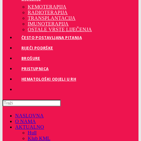
KEMOTERAPIJA
RADIOTERAPIJA
TRANSPLANTACIJA
IMUNOTERAPIJA
OSTALE VRSTE LIJEČENJA
ČESTO POSTAVLJANA PITANJA
RIJEČI PODRŠKE
BROŠURE
PRISTUPNICA
HEMATOLOŠKI ODJELI U RH
Pretražite
ovu
web
NASLOVNA
stranicu
O NAMA
AKTUALNO
Hull
Klub KML