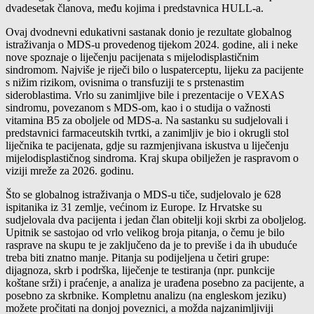
dvadesetak članova, među kojima i predstavnica HULL-a.
Ovaj dvodnevni edukativni sastanak donio je rezultate globalnog
istraživanja o MDS-u provedenog tijekom 2024. godine, ali i neke
nove spoznaje o liječenju pacijenata s mijelodisplastičnim
sindromom. Najviše je riječi bilo o luspaterceptu, lijeku za pacijente
s nižim rizikom, ovisnima o transfuziji te s prstenastim
sideroblastima. Vrlo su zanimljive bile i prezentacije o VEXAS
sindromu, povezanom s MDS-om, kao i o studija o važnosti
vitamina B5 za oboljele od MDS-a. Na sastanku su sudjelovali i
predstavnici farmaceutskih tvrtki, a zanimljiv je bio i okrugli stol
liječnika te pacijenata, gdje su razmjenjivana iskustva u liječenju
mijelodisplastičnog sindroma. Kraj skupa obilježen je raspravom o
viziji mreže za 2026. godinu.
Što se globalnog istraživanja o MDS-u tiče, sudjelovalo je 628
ispitanika iz 31 zemlje, većinom iz Europe. Iz Hrvatske su
sudjelovala dva pacijenta i jedan član obitelji koji skrbi za oboljelog.
Upitnik se sastojao od vrlo velikog broja pitanja, o čemu je bilo
rasprave na skupu te je zaključeno da je to previše i da ih ubuduće
treba biti znatno manje. Pitanja su podijeljena u četiri grupe:
dijagnoza, skrb i podrška, liječenje te testiranja (npr. punkcije
koštane srži) i praćenje, a analiza je urađena posebno za pacijente, a
posebno za skrbnike. Kompletnu analizu (na engleskom jeziku)
možete pročitati na donjoj poveznici, a možda najzanimljiviji