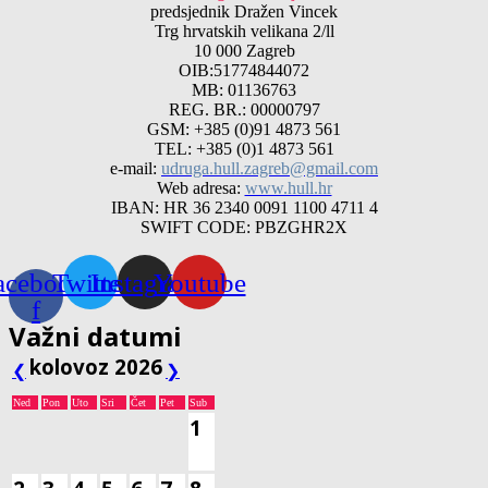
predsjednik Dražen Vincek
Trg hrvatskih velikana 2/ll
10 000 Zagreb
OIB:51774844072
MB: 01136763
REG. BR.: 00000797
GSM: +385 (0)91 4873 561
TEL: +385 (0)1 4873 561
e-mail:
udruga.hull.zagreb@gmail.com
Web adresa:
www.hull.hr
IBAN: HR 36 2340 0091 1100 4711 4
SWIFT CODE: PBZGHR2X
acebook-
Twitter
Instagram
Youtube
f
Važni datumi
kolovoz 2026
❮
❯
Ned
Pon
Uto
Sri
Čet
Pet
Sub
1