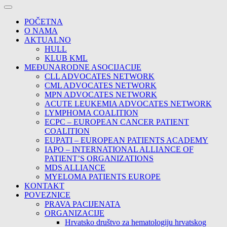
POČETNA
O NAMA
AKTUALNO
HULL
KLUB KML
MEĐUNARODNE ASOCIJACIJE
CLL ADVOCATES NETWORK
CML ADVOCATES NETWORK
MPN ADVOCATES NETWORK
ACUTE LEUKEMIA ADVOCATES NETWORK
LYMPHOMA COALITION
ECPC – EUROPEAN CANCER PATIENT
COALITION
EUPATI – EUROPEAN PATIENTS ACADEMY
IAPO – INTERNATIONAL ALLIANCE OF
PATIENT’S ORGANIZATIONS
MDS ALLIANCE
MYELOMA PATIENTS EUROPE
KONTAKT
POVEZNICE
PRAVA PACIJENATA
ORGANIZACIJE
Hrvatsko društvo za hematologiju hrvatskog