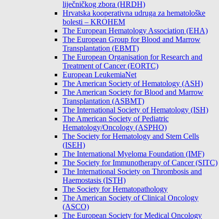
liječničkog zbora (HRDH)
Hrvatska kooperativna udruga za hematološke
bolesti – KROHEM
The European Hematology Association (EHA)
The European Group for Blood and Marrow
Transplantation (EBMT)
The European Organisation for Research and
Treatment of Cancer (EORTC)
European LeukemiaNet
The American Society of Hematology (ASH)
The American Society for Blood and Marrow
Transplantation (ASBMT)
The International Society of Hematology (ISH)
The American Society of Pediatric
Hematology/Oncology (ASPHO)
The Society for Hematology and Stem Cells
(ISEH)
The International Myeloma Foundation (IMF)
The Society for Immunotherapy of Cancer (SITC)
The International Society on Thrombosis and
Haemostasis (ISTH)
The Society for Hematopathology
The American Society of Clinical Oncology
(ASCO)
The European Society for Medical Oncology