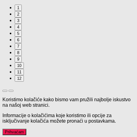
1
2
3
4
5
6
7
8
9
10
11
12
Koristimo kolačiće kako bismo vam pružili najbolje iskustvo
na našoj web stranici.
Informacije o kolačićima koje koristimo ili opcije za
isključivanje kolačića možete pronaći u
postavkama
.
Prihvaćam