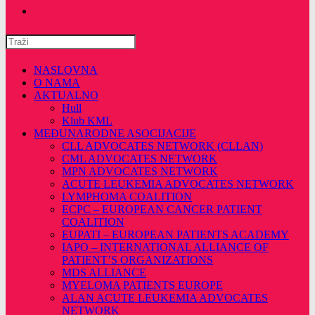
Pretražite
ovu
web
NASLOVNA
stranicu
O NAMA
AKTUALNO
Hull
Klub KML
MEĐUNARODNE ASOCIJACIJE
CLL ADVOCATES NETWORK (CLLAN)
CML ADVOCATES NETWORK
MPN ADVOCATES NETWORK
ACUTE LEUKEMIA ADVOCATES NETWORK
LYMPHOMA COALITION
ECPC – EUROPEAN CANCER PATIENT
COALITION
EUPATI – EUROPEAN PATIENTS ACADEMY
IAPO – INTERNATIONAL ALLIANCE OF
PATIENT’S ORGANIZATIONS
MDS ALLIANCE
MYELOMA PATIENTS EUROPE
ALAN ACUTE LEUKEMIA ADVOCATES
NETWORK