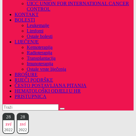
UICC UNION FOR INTERNATIONAL CANCER
CONTROL
KONTAKT
BOLESTI
Leukemaije
Limfomi
Ostale bolesti
LIJEČENJE
Kemoterapija
Radioterapija
Transplantacija
Imunoterapija
Ostale vrste liječenja
BROŠURE
RIJEČI PODRŠKE
ČESTO POSTAVLJANA PITANJA
HEMATOLOŠKI ODJELI U HR
PRISTUPNICA
28
28
svi
svi
2022
2022