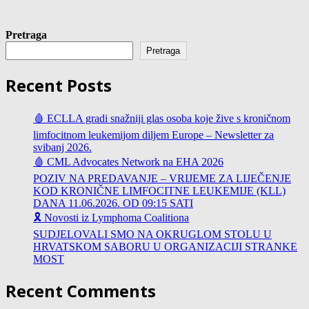
Pretraga
Pretraga
Recent Posts
🩸 ECLLA gradi snažniji glas osoba koje žive s kroničnom
limfocitnom leukemijom diljem Europe – Newsletter za
svibanj 2026.
🩸 CML Advocates Network na EHA 2026
POZIV NA PREDAVANJE – VRIJEME ZA LIJEČENJE
KOD KRONIČNE LIMFOCITNE LEUKEMIJE (KLL)
DANA 11.06.2026. OD 09:15 SATI
🎗️ Novosti iz Lymphoma Coalitiona
SUDJELOVALI SMO NA OKRUGLOM STOLU U
HRVATSKOM SABORU U ORGANIZACIJI STRANKE
MOST
Recent Comments