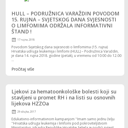
HULL – PODRUŽNICA VARAŽDIN POVODOM
15. RUJNA – SVJETSKOG DANA SVJESNOSTI
O LIMFOMIMA ODRŽALA INFORMATIVNI
ŠTAND !
17 rujna, 2018
Povodom Svjetskog dana svjesnosti o limfomima (15. rujna)
Hrvatska udruga leukemija i limfomi (HULL) – Podružnica Varaždin,
je dana 14. rujna 2018. godine (petak), u vremenu od 10:00 do 12.00
...
Pročitaj više
Ljekovi za hematoonkološke bolesti koji su
stavljeni u promet RH i na listi su osnovnih
lijekova HZZOa
29 ožujka, 2017
Edukativno-informativnom kampanjom ''Imam samo jednu želju
''Hrvatska udruga leukemija i limfomi pod pokroviteljstvom
Ministarstvo zdravlja Republike Hrvatske željela je podići svijest