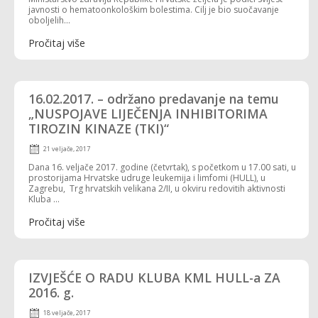
javnosti o hematoonkološkim bolestima. Cilj je bio suočavanje
oboljelih...
Pročitaj više
16.02.2017. – održano predavanje na temu
„NUSPOJAVE LIJEČENJA INHIBITORIMA
TIROZIN KINAZE (TKI)“
21 veljače, 2017
Dana 16. veljače 2017. godine (četvrtak), s početkom u 17.00 sati, u
prostorijama Hrvatske udruge leukemija i limfomi (HULL), u
Zagrebu, Trg hrvatskih velikana 2/II, u okviru redovitih aktivnosti
Kluba ...
Pročitaj više
IZVJEŠĆE O RADU KLUBA KML HULL-a ZA
2016. g.
18 veljače, 2017