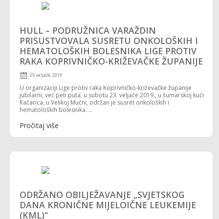
HULL – PODRUŽNICA VARAŽDIN
PRISUSTVOVALA SUSRETU ONKOLOŠKIH I
HEMATOLOŠKIH BOLESNIKA LIGE PROTIV
RAKA KOPRIVNIČKO-KRIŽEVAČKE ŽUPANIJE
25 veljače, 2019
U organizaciji Lige protiv raka Koprivničko-križevačke županije
jubilarni, već peti puta, u subotu 23. veljače 2019., u šumarskoj kući
Račarica, u Velikoj Mučni, održan je susret onkoloških i
hematoloških bolesnika. ...
Pročitaj više
ODRŽANO OBILJEŽAVANJE „SVJETSKOG
DANA KRONIČNE MIJELOIČNE LEUKEMIJE
(KML)“