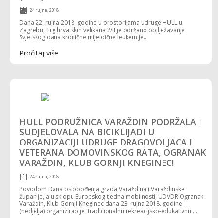
24 rujna, 2018
Dana 22. rujna 2018. godine u prostorijama udruge HULL u
Zagrebu, Trg hrvatskih velikana 2/II je održano obilježavanje
Svjetskog dana kronične mijeloične leukemije...
Pročitaj više
HULL PODRUŽNICA VARAŽDIN PODRŽALA I
SUDJELOVALA NA BICIKLIJADI U
ORGANIZACIJI UDRUGE DRAGOVOLJACA I
VETERANA DOMOVINSKOG RATA, OGRANAK
VARAŽDIN, KLUB GORNJI KNEGINEC!
24 rujna, 2018
Povodom Dana oslobođenja grada Varaždina i Varaždinske
županije, a u sklopu Europskog tjedna mobilnosti, UDVDR Ogranak
Varaždin, Klub Gornji Kneginec dana 23. rujna 2018. godine
(nedjelja) organizirao je tradicionalnu rekreacijsko-edukativnu ...