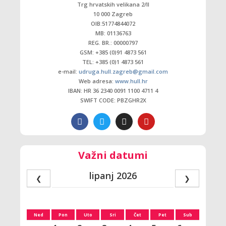
Trg hrvatskih velikana 2/ll
10 000 Zagreb
OIB:51774844072
MB: 01136763
REG. BR.: 00000797
GSM: +385 (0)91 4873 561
TEL: +385 (0)1 4873 561
e-mail:
udruga.hull.zagreb@gmail.com
Web adresa:
www.hull.hr
IBAN: HR 36 2340 0091 1100 4711 4
SWIFT CODE: PBZGHR2X
Važni datumi
lipanj 2026
❮
❯
Ned
Pon
Uto
Sri
Čet
Pet
Sub